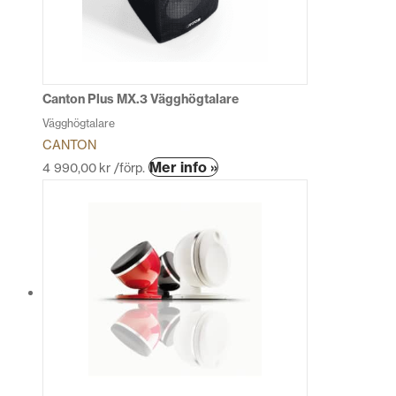
alternativen
kan
väljas
på
produktsidan
Canton Plus MX.3 Vägghögtalare
Vägghögtalare
CANTON
Den
Mer info »
4 990,00
kr
/förp.
här
produkten
har
flera
varianter.
De
olika
alternativen
kan
väljas
på