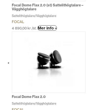
produktsidan
Focal Dome Flax 2.0 (st) Sattelithögtalare –
Vägghögtalare
Sattelithögtalare/Vägghögtalare
FOCAL
Den
Mer info »
4 890,00
kr
/st.
här
produkten
har
flera
varianter.
De
olika
alternativen
kan
väljas
på
produktsidan
Focal Dome Flax 2.0
Sattelithögtalare/Vägghögtalare
FOCAL