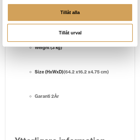
Tillåt alla
Recommended Amp
20–140 watts
Tillåt urval
Weight
(3 kg)
Size (HxWxD)
(64.2 x16.2 x4.75 cm)
Garanti 2År