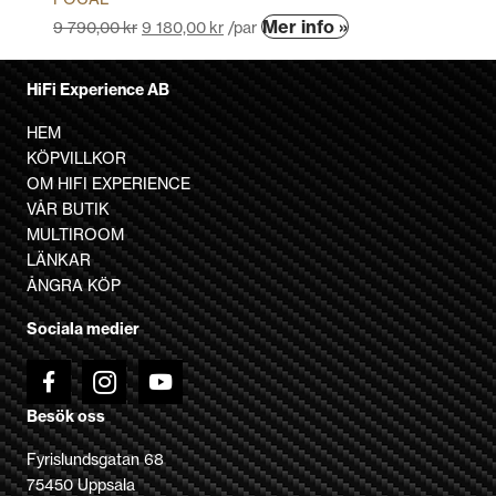
Den
Mer info »
9 790,00
kr
9 180,00
kr
/par
här
produkten
HiFi Experience AB
har
flera
HEM
varianter.
KÖPVILLKOR
De
OM HIFI EXPERIENCE
olika
VÅR BUTIK
alternativen
MULTIROOM
kan
LÄNKAR
väljas
ÅNGRA KÖP
på
Sociala medier
produktsidan
Besök oss
Fyrislundsgatan 68
75450 Uppsala