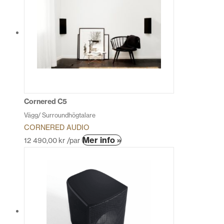
Cornered C5
Vägg/ Surroundhögtalare
CORNERED AUDIO
Den
Mer info »
12 490,00
kr
/par
här
produkten
har
flera
varianter.
De
olika