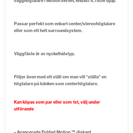
vägghögtalare i Motion serien, endast 4.75cm djup.
Passar perfekt som enbart center/stereohögtalare
eller som ett helt surroundsystem.
Väggfäste är av nyckelhålstyp.
Följer även med ett ställ om man vill “ställa” en
högtalare på bänken som centerhögtalare.
Kan köpas som par eller som 1st, välj under
utförande
– Avancerade Folded Motion ™ diskant