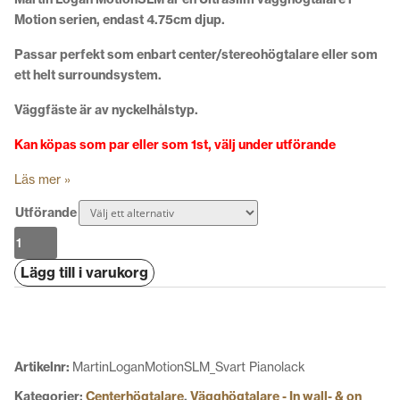
Motion serien, endast 4.75cm djup.
Passar perfekt som enbart center/stereohögtalare eller som
ett helt surroundsystem.
Väggfäste är av nyckelhålstyp.
Kan köpas som par eller som 1st, välj under utförande
Läs mer »
Utförande
Martin
Logan
Lägg till i varukorg
Motion
SLM
mängd
Artikelnr:
MartinLoganMotionSLM_Svart Pianolack
Kategorier:
Centerhögtalare
,
Vägghögtalare - In wall- & on