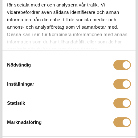
för sociala medier och analysera vår trafik. Vi
Sensitivity90
dB/2.83 volts/meter
vidarebefordrar även sådana identifierare och annan
information från din enhet till de sociala medier och
annons- och analysföretag som vi samarbetar med.
Impedance
4 Ohms. Compatible with 4,
Dessa kan i sin tur kombinera informationen med annan
6,
or 8 Ohm rated amplifiers.
information som du har tillhandahållit eller som de har
samlat in när du har använt deras tjänster.
Samtyckesval
Crossover Frequency 26
00 Hz
Nödvändig
Inställningar
High Frequency Driver
1 x 1.4” (2.6 x 3.6
cm) Folded
Motion Transducer with 5.25 x
1.75”
(13.3 x 4.4 cm) diaphragm.
Statistik
Marknadsföring
Mid/Low Frequency Drivers
Two 4” (10.2
cm) poly cone,
Two 4” (10.2 cm)
passive
radiators.