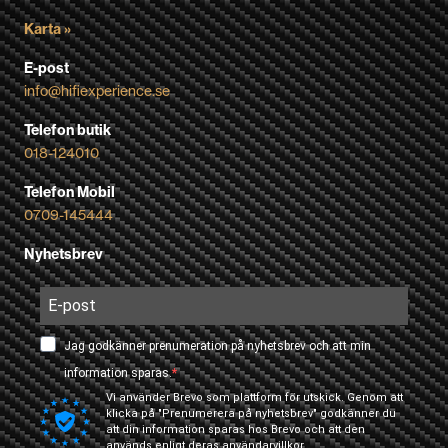
Karta »
E-post
info@hifiexperience.se
Telefon butik
018-124010
Telefon Mobil
0709-145444
Nyhetsbrev
Jag godkänner prenumeration på nyhetsbrev och att min
information sparas.
Vi använder Brevo som plattform för utskick. Genom att
klicka på "Prenumerera på nyhetsbrev" godkänner du
att din information sparas hos Brevo och att den
används enligt deras
användarvillkor