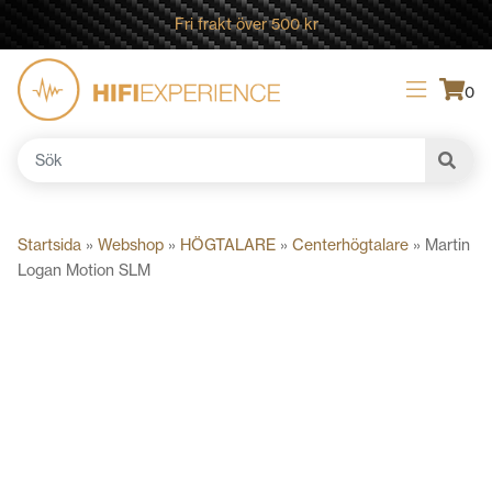
Fri frakt över 500 kr
0
Sök
efter:
Startsida
»
Webshop
»
HÖGTALARE
»
Centerhögtalare
»
Martin
Logan Motion SLM