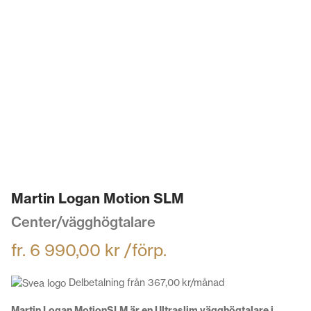
Martin Logan Motion SLM
Center/vägghögtalare
fr.
6 990,00
kr
/förp.
Delbetalning från
367,00
kr
/månad
Martin Logan MotionSLM är en Ultraslim vägghögtalare i