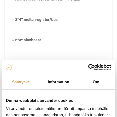
– 2*4″ mellanregister/bas
–
2*4″
slavbasar
EGENSKAPER
Samtycke
Information
Om
Denna webbplats använder cookies
Frequency Response 110
–25,000 Hz ± 3dB
Vi använder enhetsidentifierare för att anpassa innehållet
och annonserna till användarna, tillhandahålla funktioner