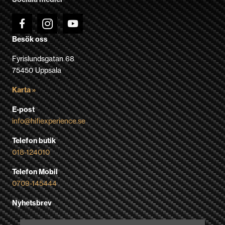
Besök oss
Fyrislundsgatan 68
75450 Uppsala
Karta »
E-post
info@hifiexperience.se
Telefon butik
018-124010
Telefon Mobil
0709-145444
Nyhetsbrev