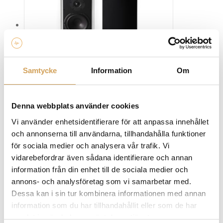
varianter.
De
olika
alternativen
kan
väljas
Samtycke
Information
Om
på
produktsidan
Cornered C6
Denna webbplats använder cookies
Vägg/ Surroundhögtalare
CORNERED AUDIO
Vi använder enhetsidentifierare för att anpassa innehållet
Den
Mer info »
14 990,00
kr
/par
och annonserna till användarna, tillhandahålla funktioner
här
för sociala medier och analysera vår trafik. Vi
produkten
vidarebefordrar även sådana identifierare och annan
har
information från din enhet till de sociala medier och
flera
annons- och analysföretag som vi samarbetar med.
varianter.
Dessa kan i sin tur kombinera informationen med annan
De
information som du har tillhandahållit eller som de har
olika
samlat in när du har använt deras tjänster.
alternativen