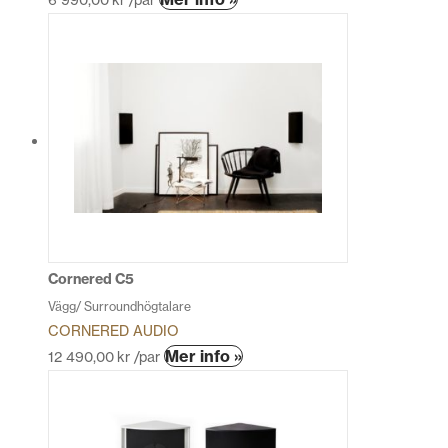
här
produkten
har
flera
varianter.
De
olika
alternativen
kan
väljas
på
produktsidan
Cornered C5
Vägg/ Surroundhögtalare
CORNERED AUDIO
Den
Mer info »
12 490,00
kr
/par
här
produkten
har
flera