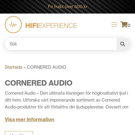
Fri frakt över 500 kr
0
Sök
efter:
Startsida
»
CORNERED AUDIO
CORNERED AUDIO
Cornered Audio – Den ultimata lösningen för högkvalitativt ljud i
ditt hem. Utforska vårt imponerande sortiment av Cornered
Audio-produkter för att förbättra din ljudupplevelse. Oavsett om
det gäller inomhus- eller utomhusbruk erbjuder vi ett brett utbud
Visa mer information
av högtalare som passar perfekt i varje hörn av ditt rum. Allt
ifrån vägghögtalare och surroundhögtalare, till subwoofer och
golvhögtalare. Med deras innovativa design och högpresterande