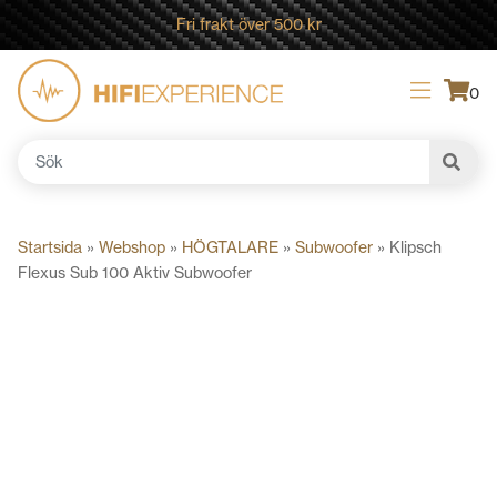
Fri frakt över 500 kr
0
Sök
efter:
Startsida
»
Webshop
»
HÖGTALARE
»
Subwoofer
»
Klipsch
Flexus Sub 100 Aktiv Subwoofer