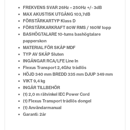
FREKVENS SVAR
26Hz – 250Hz +/- 3dB
MAX AKUSTISK UTGÅNG
103,7dB
FÖRSTÄRKARTYP
Klass D
FÖRSTÄRKARKRAFT
80W RMS / 160W topp
BASHÖGTALARE
10-tums bashögtalare
papperskon
MATERIAL FÖR SKÅP
MDF
TYP AV SKÅP
Sluten
INGÅNGAR
RCA/LFE Line In
Flexus Transport 2,4Ghz trådlös
HÖJD
340 mm
BREDD
335 mm
DJUP
349 mm
VIKT
9,4 kg
INGÅR TILLBEHÖR
(1) 2,0 m rätvinkel IEC
P
ower
C
ord
(1) Flexus Transport trådlös dongel
(1) Användarmanual
Garanti: 2år