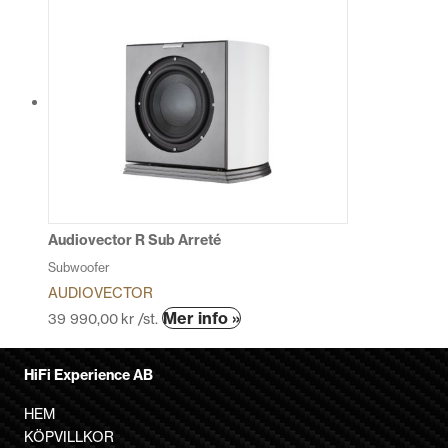
produkten
har
flera
varianter.
De
olika
alternativen
kan
väljas
på
produktsidan
Audiovector R Sub Arreté
Subwoofer
AUDIOVECTOR
Den
Mer info »
39 990,00
kr
/st.
här
produkten
HiFi Experience AB
har
flera
HEM
varianter.
KÖPVILLKOR