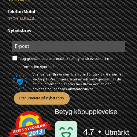
Telefon Mobil
0709-145444
Nyhetsbrev
Jag godkänner prenumeration på nyhetsbrev och att min
information sparas.
Vi använder Brevo som plattform för utskick. Genom att
klicka på "Prenumerera på nyhetsbrev" godkänner du
att din information sparas hos Brevo och att den
används enligt deras
användarvillkor
Prenumerera på nyhetsbrev