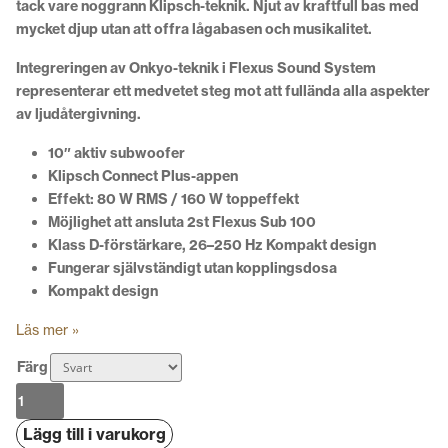
tack vare noggrann Klipsch-teknik. Njut av kraftfull bas med
mycket djup utan att offra lågabasen och musikalitet.
Integreringen av Onkyo-teknik i Flexus Sound System
representerar ett medvetet steg mot att fullända alla aspekter
av ljudåtergivning.
10″ aktiv subwoofer
Klipsch Connect Plus-appen
Effekt: 80 W RMS / 160 W toppeffekt
Möjlighet att ansluta 2st Flexus Sub 100
Klass D-förstärkare, 26–250 Hz
Kompakt design
Fungerar självständigt utan kopplingsdosa
Kompakt design
Läs mer »
Färg
Klipsch
Flexus
Lägg till i varukorg
Sub