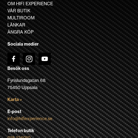
De
OM HIFI EXPERIENCE
olika
VÅR BUTIK
alternativen
MULTIROOM
kan
LÄNKAR
väljas
ÅNGRA KÖP
på
Sociala medier
produktsidan
Besök oss
Fyrislundsgatan 68
75450 Uppsala
Karta »
E-post
info@hifiexperience.se
Telefon butik
018-124010