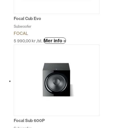
Focal Cub Evo
Subwoofer
FOCAL
Den
Mer info »
5 990,00
kr
/st.
här
produkten
har
flera
varianter.
De
olika
alternativen
kan
väljas
på
produktsidan
Focal Sub 600P