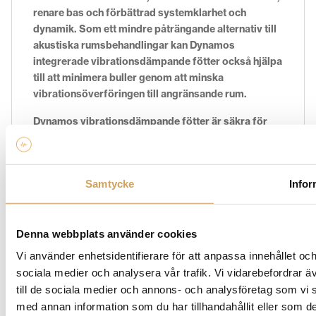
renare bas och förbättrad systemklarhet och
dynamik. Som ett mindre påträngande alternativ till
akustiska rumsbehandlingar kan Dynamos
integrerade vibrationsdämpande fötter också hjälpa
till att minimera buller genom att minska
vibrationsöverföringen till angränsande rum.
Dynamos vibrationsdämpande fötter är säkra för
alla golvtyper, och som tillval finns mattspetsar för
att ytterligare förbättra prestandan på
heltäckningsmattor.
Samtycke
Infor
Det överlägset mest bekväma sättet att justera en
subwoofer, MartinLogans Subwoofer Control-app
för iOS- och Android-enheter gör att du enkelt kan
Denna webbplats använder cookies
justera inställningar som volym, DSP-läge, fas och
Vi använder enhetsidentifierare för att anpassa innehållet och
många andra direkt från bekvämligheten av din plats
sociala medier och analysera vår trafik. Vi vidarebefordrar ä
för ultimat kontroll och enkel inställning.
till de sociala medier och annons- och analysföretag som vi
med annan information som du har tillhandahållit eller som de