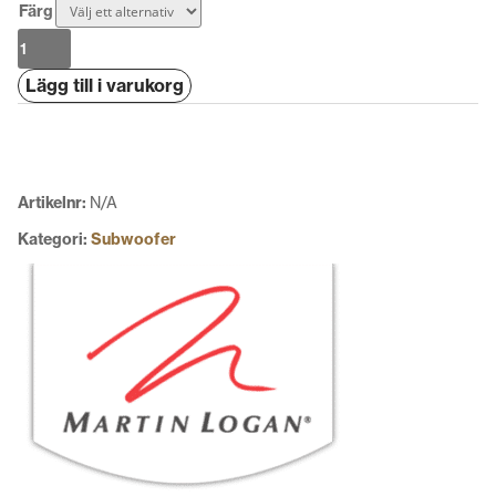
Färg
Martin
Logan
Lägg till i varukorg
Dynamo
10
mängd
Artikelnr:
N/A
Kategori:
Subwoofer