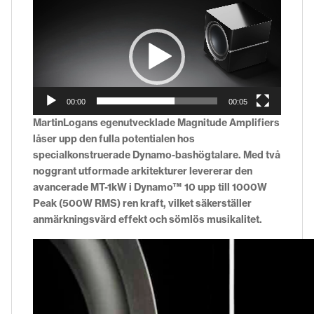
Videospelare
00:00
00:05
MartinLogans egenutvecklade Magnitude Amplifiers
låser upp den fulla potentialen hos
specialkonstruerade Dynamo-bashögtalare. Med två
noggrant utformade arkitekturer levererar den
avancerade MT-1kW i Dynamo™ 10 upp till 1000W
Peak (500W RMS) ren kraft, vilket säkerställer
anmärkningsvärd effekt och sömlös musikalitet.