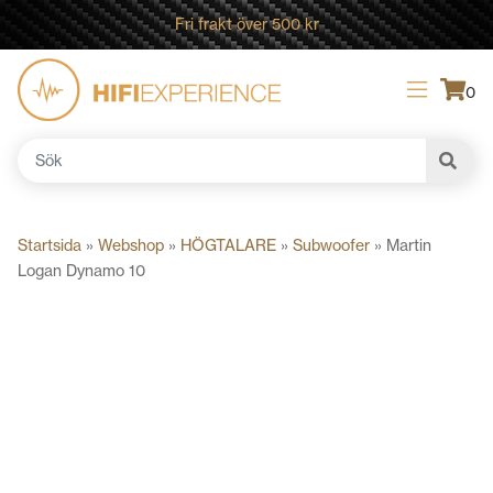
Fri frakt över 500 kr
0
Sök
efter:
Startsida
»
Webshop
»
HÖGTALARE
»
Subwoofer
»
Martin
Logan Dynamo 10