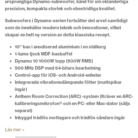
ursprungliga Dynamo-subwoofer, känd för sin oklanderliga
precision, kompakta storlek och obestridliga kvalitet.
Subwoofers i Dynamo-serien fortsätter det arvet samtidigt
som de innehåller modern teknik och innovationer, vilket
skapar en helt ny version av detta klassiska recept.
10″ bas i anodiserad aluminium i en stålkorg
1-tums tjock MDF-basbaffel
Dynamo 10 1000W topp (500W RMS)
500 MHz DSP med 64-bitars bearbetning
Control-app för iOS- och Android-enheter
Integrerade vibrationsdämpande fötter (mattspikar
ingår)
Anthem Room Correction (ARC) -system (Kräver en ARC-
kalibreringsmikrofon® och en PC- eller Mac-dator (säljs
separat)
Inbyggd trådlös mottagare och trådlös sändare ingår
Läs mer »