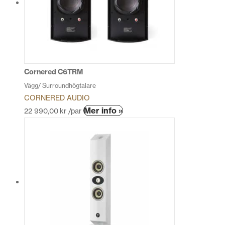
Cornered C6TRM
Vägg/ Surroundhögtalare
CORNERED AUDIO
Den
Mer info »
22 990,00
kr
/par
här
produkten
har
flera
varianter.
De
olika
alternativen
kan
väljas