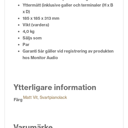
Yttermått (inklusive galler och terminaler (H x B
x D)
185 x 185 x 313 mm
Vikt (vardera)
4,0 kg
Säljs som
Par
Garanti 5år gäller vid registrering av produkten
hos Monitor Audio
Ytterligare information
Matt Vit
,
Svartpianolack
Färg
Varumärke