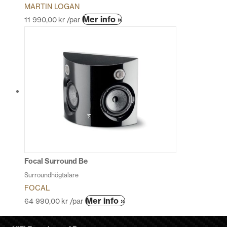
MARTIN LOGAN
Den
Mer info »
11 990,00
kr
/par
här
produkten
har
flera
varianter.
De
olika
alternativen
kan
väljas
på
produktsidan
Focal Surround Be
Surroundhögtalare
FOCAL
Den
Mer info »
64 990,00
kr
/par
här
produkten