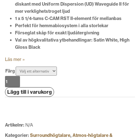
diskant med Uniform Dispersion (UD) Waveguide II för
mer verklighetstroget ljud
1 x 5 1/4-tums C-CAM RST II-element för mellanbas
Perfekt för hemmabiosystem i alla storlekar
Förseglat skåp för exakt ljudåtergivning
Val av högkvalitativa ytbehandlingar: Satin White, High
Gloss Black
Läs mer »
Färg
Monitor
Audio
Lägg till i varukorg
Silver
AMS
Dolby
Atmos
7G
Artikelnr:
N/A
mängd
Kategorier:
Surroundhögtalare
,
Atmos-högtalare &