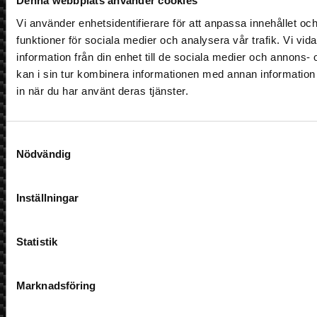
Denna webbplats använder cookies
info@hifiexperience.se
Vi använder enhetsidentifierare för att anpassa innehållet och
Telefon butik
funktioner för sociala medier och analysera vår trafik. Vi vi
018-124010
information från din enhet till de sociala medier och annon
kan i sin tur kombinera informationen med annan information 
Telefon Mobil
in när du har använt deras tjänster.
0709-145444
Nyhetsbrev
Samtyckesval
Nödvändig
Jag godkänner prenumeration på nyhetsbrev och att min
Inställningar
information sparas.
Vi använder Brevo som plattform för utskick. Genom att
klicka på "Prenumerera på nyhetsbrev" godkänner du
Statistik
att din information sparas hos Brevo och att den
används enligt deras
användarvillkor
Prenumerera på nyhetsbrev
Marknadsföring