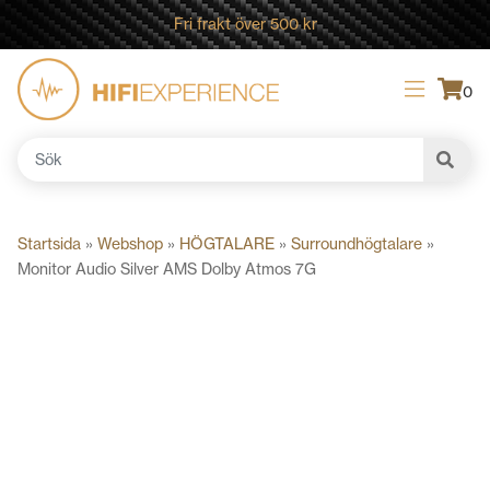
Fri frakt över 500 kr
0
Sök
efter:
Startsida
»
Webshop
»
HÖGTALARE
»
Surroundhögtalare
»
Monitor Audio Silver AMS Dolby Atmos 7G