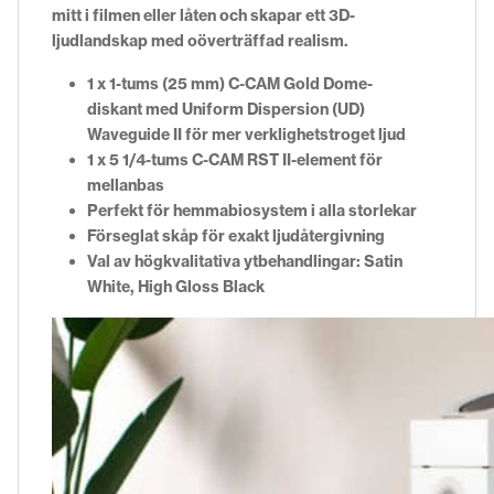
mitt i filmen eller låten och skapar ett 3D-
ljudlandskap med oöverträffad realism.
1 x 1-tums (25 mm) C-CAM Gold Dome-
diskant med Uniform Dispersion (UD)
Waveguide II för mer verklighetstroget ljud
1 x 5 1/4-tums C-CAM RST II-element för
mellanbas
Perfekt för hemmabiosystem i alla storlekar
Förseglat skåp för exakt ljudåtergivning
Val av högkvalitativa ytbehandlingar: Satin
White, High Gloss Black