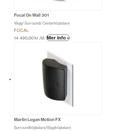
på
produktsidan
Focal On Wall 301
Vägg/ Surround/ Centerhögtalare
FOCAL
Den
Mer info »
14 490,00
kr
/st.
här
produkten
har
flera
varianter.
De
olika
alternativen
kan
väljas
på
produktsidan
Martin Logan Motion FX
Surroundhögtalare/Vägghögtalare