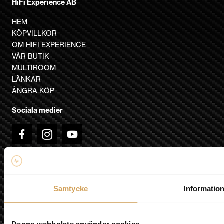
HiFi Experience AB
har
flera
HEM
varianter.
KÖPVILLKOR
De
OM HIFI EXPERIENCE
olika
VÅR BUTIK
alternativen
MULTIROOM
kan
LÄNKAR
väljas
ÅNGRA KÖP
på
Sociala medier
produktsidan
Besök oss
Fyrislundsgatan 68
75450 Uppsala
Samtycke
Informatio
Karta »
E-post