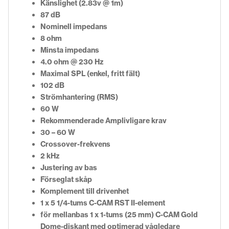
Känslighet (2.83v @ 1m)
87 dB
Nominell impedans
8 ohm
Minsta impedans
4.0 ohm @ 230 Hz
Maximal SPL (enkel, fritt fält)
102 dB
Strömhantering (RMS)
60 W
Rekommenderade Amplivligare krav
30 – 60 W
Crossover-frekvens
2 kHz
Justering av bas
Förseglat skåp
Komplement till drivenhet
1 x 5 1/4-tums C-CAM RST II-element
för mellanbas 1 x 1-tums (25 mm) C-CAM Gold
Dome-diskant med optimerad vågledare