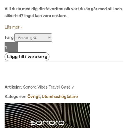
Vill du ta med dig din favoritmusik vart du än går med stil och
säkerhet? Inget kan vara enklare.
Läs mer »
Färg
Sonoro
Vibes
Lägg till i varukorg
Travel
Case
mängd
Artikelnr:
Sonoro Vibes Travel Case v
Kategorier:
Övrigt
,
Utomhushögtalare