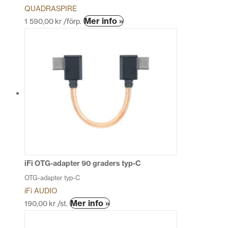
QUADRASPIRE
Mer info »
1 590,00
kr
/förp.
iFi OTG-adapter 90 graders typ-C
OTG-adapter typ-C
iFi AUDIO
Den
Mer info »
190,00
kr
/st.
här
produkten