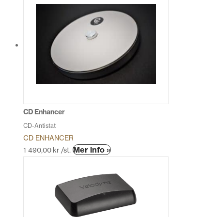
har
flera
varianter.
De
olika
alternativen
kan
väljas
på
produktsidan
CD Enhancer
CD-Antistat
CD ENHANCER
Mer info »
1 490,00
kr
/st.