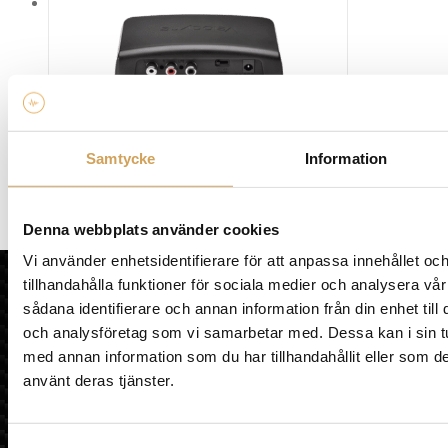
Velodyne Wi-Connect 10 System II
Samtycke
Information
Trådlös Överföring
VELODYNE
Den
Mer info »
3 490,00
kr
/st.
Denna webbplats använder cookies
här
Vi använder enhetsidentifierare för att anpassa innehållet oc
produkten
HiFi Experience AB
tillhandahålla funktioner för sociala medier och analysera vår
har
sådana identifierare och annan information från din enhet til
flera
HEM
varianter.
och analysföretag som vi samarbetar med. Dessa kan i sin t
KÖPVILLKOR
De
med annan information som du har tillhandahållit eller som de
OM HIFI EXPERIENCE
olika
använt deras tjänster.
VÅR BUTIK
alternativen
MULTIROOM
kan
LÄNKAR
väljas