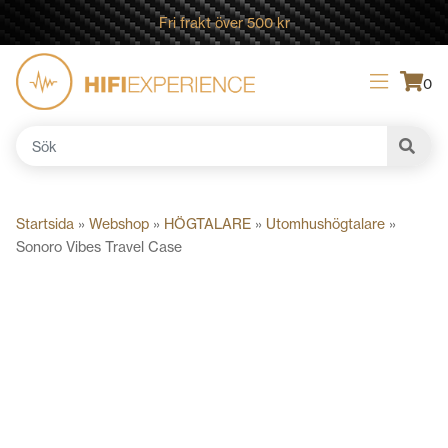
Fri frakt över 500 kr
0
Sök
efter:
Startsida
»
Webshop
»
HÖGTALARE
»
Utomhushögtalare
»
Sonoro Vibes Travel Case