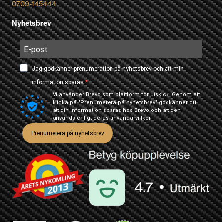
0709-145444
Nyhetsbrev
Jag godkänner prenumeration på nyhetsbrev och att min
information sparas.
Vi använder Brevo som plattform för utskick. Genom att
klicka på "Prenumerera på nyhetsbrev" godkänner du
att din information sparas hos Brevo och att den
används enligt deras
användarvillkor
Prenumerera på nyhetsbrev