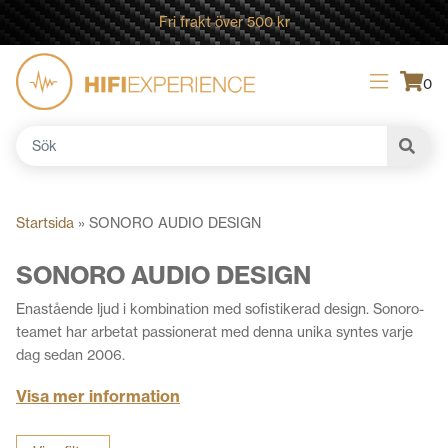
Fri frakt över 500 kr
0
Sök
efter:
Startsida
»
SONORO AUDIO DESIGN
SONORO AUDIO DESIGN
Enastående ljud i kombination med sofistikerad design. Sonoro-
teamet har arbetat passionerat med denna unika syntes varje
dag sedan 2006.
En strävan som vi alltid har förblivit trogna, utan att avskräckas
Visa mer information
av den ökande komplexiteten i den tekniska utvecklingen.
Fördjupa dig i Sonoro-varumärkets historia och lär dig mer om