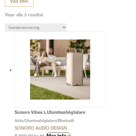
Visa filter
vår motivation.
Visar alla 3 resultat
Sonoro Vibes L Utomhushögtalare
Aktiv/Utomhushögtalare/Bluetooth
SONORO AUDIO DESIGN
Den
Mer info »
8 990,00
kr
/st.