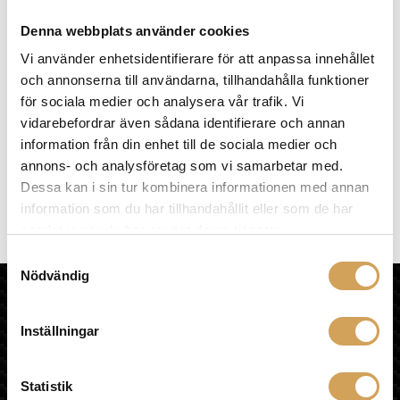
varianter.
Denna webbplats använder cookies
De
Vi använder enhetsidentifierare för att anpassa innehållet
olika
alternativen
och annonserna till användarna, tillhandahålla funktioner
kan
för sociala medier och analysera vår trafik. Vi
väljas
vidarebefordrar även sådana identifierare och annan
på
information från din enhet till de sociala medier och
produktsidan
annons- och analysföretag som vi samarbetar med.
Sonoro Vibes XL Utomhushögtalare
Dessa kan i sin tur kombinera informationen med annan
Aktiv/Utomhushögtalare/Bluetooth
information som du har tillhandahållit eller som de har
SONORO AUDIO DESIGN
samlat in när du har använt deras tjänster.
Den
Mer info »
13 990,00
kr
/st.
här
Samtyckesval
produkten
Nödvändig
HiFi Experience AB
har
flera
HEM
Inställningar
varianter.
KÖPVILLKOR
De
OM HIFI EXPERIENCE
olika
VÅR BUTIK
Statistik
alternativen