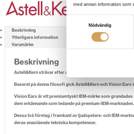
med annan information som du 
Samtyckesval
Nödvändig
Beskrivning
Ytterligare information
Varumärke
Beskrivning
Astell&Kern strävar efter att leverera de bästa ljuden, utan 
Baserat på denna filosofi gick Astell&Kern och Vision Ears 
Vision Ears är ett premiumtyskt IEM-märke som grundades 20
dem erkännande som ledande på premium-IEM-marknaden.
Dessa två företag i framkant av ljudspelare- och IEM-markna
deras enastående tekniska kompetenser.