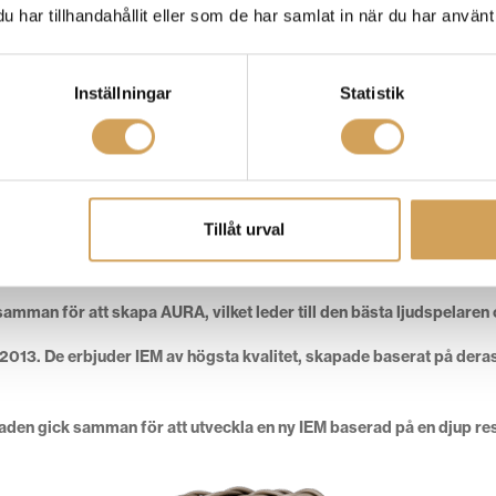
har tillhandahållit eller som de har samlat in när du har använt 
Inställningar
Statistik
Tillåt urval
att förbise ens de minsta skillnaderna i ljud, med oavbruten teknisk
samman för att skapa AURA, vilket leder till den bästa ljudspelaren
13. De erbjuder IEM av högsta kvalitet, skapade baserat på deras 
den gick samman för att utveckla en ny IEM baserad på en djup res