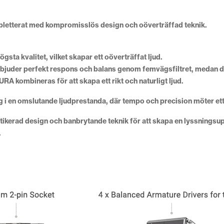
pletterat med kompromisslös design och oöverträffad teknik.
ta kvalitet, vilket skapar ett oöverträffat ljud.
rbjuder perfekt respons och balans genom femvägsfiltret, medan det
URA kombineras för att skapa ett rikt och naturligt ljud.
i en omslutande ljudprestanda, där tempo och precision möter ett ri
stikerad design och banbrytande teknik för att skapa en lyssningsu
.