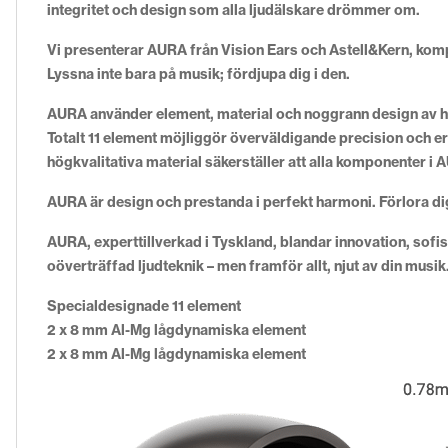
integritet och design som alla ljudälskare drömmer om.
Vi presenterar AURA från Vision Ears och Astell&Kern, kom
Lyssna inte bara på musik; fördjupa dig i den.
AURA använder element, material och noggrann design av högs
Totalt 11 element möjliggör överväldigande precision och e
högkvalitativa material säkerställer att alla komponenter i A
AURA är design och prestanda i perfekt harmoni. Förlora dig 
AURA, experttillverkad i Tyskland, blandar innovation, sofi
oöverträffad ljudteknik – men framför allt, njut av din musik
Specialdesignade 11 element
2 x 8 mm Al-Mg lågdynamiska element
2 x 8 mm Al-Mg lågdynamiska element