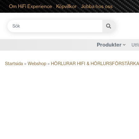
Om HiFi Experience
Köpvillkor
Jobba hos oss
Sök
efter:
Produkter
Utf
Startsida
»
Webshop
»
HÖRLURAR HIFI & HÖRLURSFÖRSTÄRK