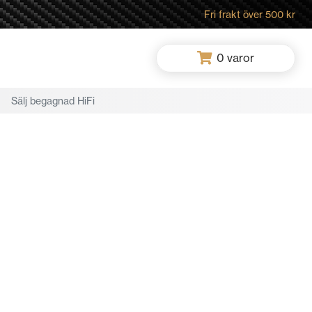
Fri frakt över 500 kr
0
varor
Sälj begagnad HiFi