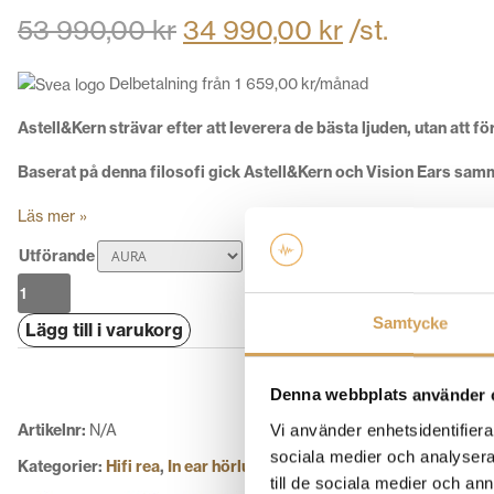
53 990,00
kr
34 990,00
kr
/st.
Delbetalning från
1 659,00
kr
/månad
Astell&Kern strävar efter att leverera de bästa ljuden, utan att 
Baserat på denna filosofi gick Astell&Kern och Vision Ears samma
Läs mer »
Utförande
Astell
&
Samtycke
Lägg till i varukorg
Kern
AURA
mängd
Denna webbplats använder 
Vi använder enhetsidentifierar
Artikelnr:
N/A
sociala medier och analysera 
Kategorier:
Hifi rea
,
In ear hörlurar
,
Kampanjer
,
Utförsäljning
,
La
till de sociala medier och a