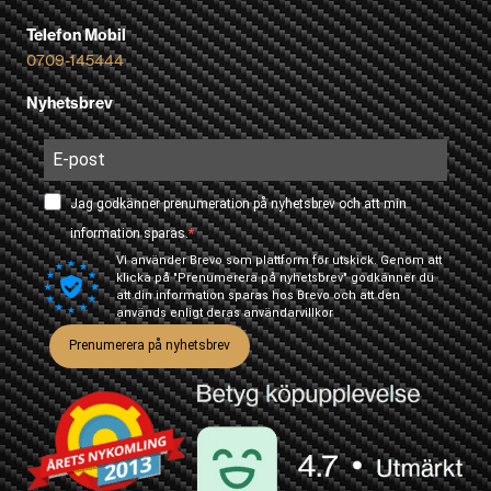
Telefon Mobil
0709-145444
Nyhetsbrev
Jag godkänner prenumeration på nyhetsbrev och att min
information sparas.
Vi använder Brevo som plattform för utskick. Genom att
klicka på "Prenumerera på nyhetsbrev" godkänner du
att din information sparas hos Brevo och att den
används enligt deras
användarvillkor
Prenumerera på nyhetsbrev