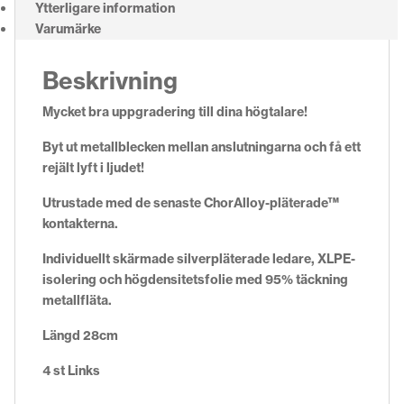
Ytterligare information
Varumärke
Beskrivning
Mycket bra uppgradering till dina högtalare!
Byt ut metallblecken mellan anslutningarna och få ett
rejält lyft i ljudet!
Utrustade med de senaste ChorAlloy-pläterade™
kontakterna.
Individuellt skärmade silverpläterade ledare, XLPE-
isolering och högdensitetsfolie med 95% täckning
metallfläta.
Längd 28cm
4 st Links