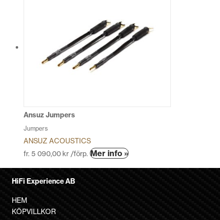
har
flera
varianter.
De
olika
alternativen
kan
väljas
på
produktsidan
Ansuz Jumpers
Jumpers
ANSUZ ACOUSTICS
Den
Mer info »
fr.
5 090,00
kr
/förp.
här
produkten
HiFi Experience AB
har
flera
HEM
varianter.
KÖPVILLKOR
De