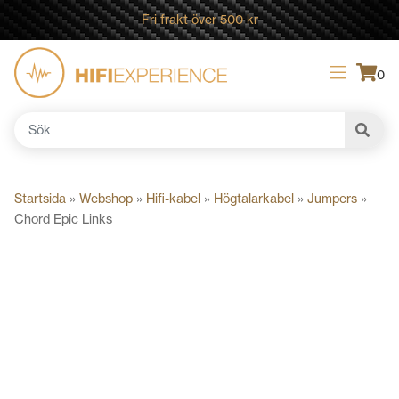
Fri frakt över 500 kr
0
Sök
efter:
Startsida
»
Webshop
»
Hifi-kabel
»
Högtalarkabel
»
Jumpers
»
Chord Epic Links