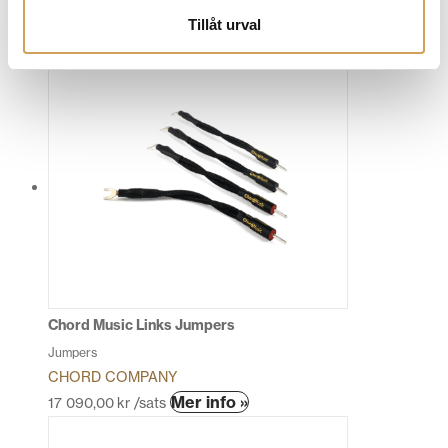
ZENSATI
Tillåt urval
Den
Mer info »
fr.
15 690,00
kr
/förp.
här
produkten
har
flera
varianter.
De
olika
alternativen
kan
väljas
på
produktsidan
Chord Music Links Jumpers
Jumpers
CHORD COMPANY
Den
Mer info »
17 090,00
kr
/sats
här
produkten