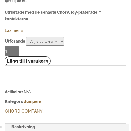
lyft i ljudet!
Utrustade med de senaste ChorAlloy-pläterade™
kontakterna.
Läs mer »
Utförande
Chord
Epic
Lägg till i varukorg
Links
mängd
Artikelnr:
N/A
Kategori:
Jumpers
CHORD COMPANY
Beskrivning