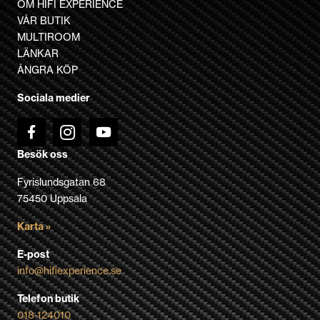
OM HIFI EXPERIENCE
olika
VÅR BUTIK
alternativen
MULTIROOM
kan
LÄNKAR
väljas
ÅNGRA KÖP
på
Sociala medier
produktsidan
Besök oss
Fyrislundsgatan 68
75450 Uppsala
Karta »
E-post
info@hifiexperience.se
Telefon butik
018-124010