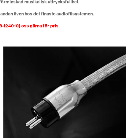
förminskad musikalisk uttrycksfullhet.
andan även hos det finaste audiofilsystemen.
18-124010) oss gärna för pris.