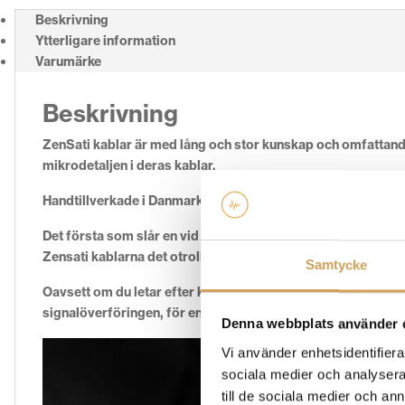
Beskrivning
Ytterligare information
Varumärke
Beskrivning
ZenSati kablar är med lång och stor kunskap och omfattande
mikrodetaljen i deras kablar.
Handtillverkade i Danmark för full kontroll i alla led.
Det första som slår en vid lyssning av ZenSati kablar är en 
Zensati kablarna det otroligt bra utan att det blir rörigt, bl
Samtycke
Oavsett om du letar efter kablar för hemmabio, stereoljud, 
signalöverföringen, för enastående prestanda och snabb lj
Denna webbplats använder 
Vi använder enhetsidentifierar
sociala medier och analysera 
till de sociala medier och a