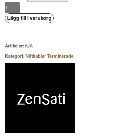
ZenSati
Cherub
Lägg till i varukorg
Power
mängd
Artikelnr:
N/A
Kategori:
Nätkablar Terminerade