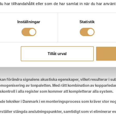
har tillhandahållit eller som de har samlat in när du har använt 
Inställningar
Statistik
Tillåt urval
enSati Cherub en exceptionellt snabb och tyst kabel som återger m
 kan förändra signalens akustiska egenskaper, vilket resulterar i s
ogenisering av tonpaletten. Med rätt kombination av kopparledare
askontroll i alla register som kommer att kompletterar alla system.
ldade tekniker i Danmark i en monteringsprocess som kräver stor n
rställer stängda anslutningspunkter, samtidigt som vi eliminerar 