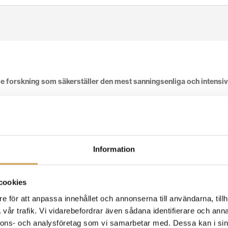
 forskning som säkerställer den mest sanningsenliga och intensiva
öppen och detaljrik ljudbild med mycket bra kontroll i alla registe
ir en mycket bra separation i musiken som det är tänkt att man ska hö
Information
liveframträdande eller inspelning, erbjuder ZenSati den ultimata lö
udåtergivning.
cookies
e för att anpassa innehållet och annonserna till användarna, tillh
vår trafik. Vi vidarebefordrar även sådana identifierare och anna
nnons- och analysföretag som vi samarbetar med. Dessa kan i sin