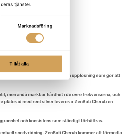
deras tjänster.
Marknadsföring
Tillåt alla
usik med fantastisk realism och en upplösning som gör att
ubtil, men ändå märkbar hårdhet i de övre frekvenserna, och
 pläterad med rent silver levererar ZenSati Cherub en
oggrannhet och konsistens som ständigt förbättras.
eventuell snedvridning. ZenSati Cherub kommer att förmedla