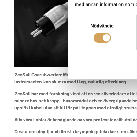
med annan information som du 
Samtyckesval
Nödvändig
ZenSati Cherub-serien:
Med sin silverpläterade koppar är Z
instrumenten kan skimra med lång, naturlig efterklang.
ZenSati har med forskning visat att en ren silverledare ofta
mindre bas och kropp i basområdet och en övergripande hom
upplöst kabel utan att bli för på i toppen med otroligt bra b
Alla våra kablar är handgjorda av våra professionellt utbi
Dessutom utnyttjar vi direkta krympningstekniker som säke