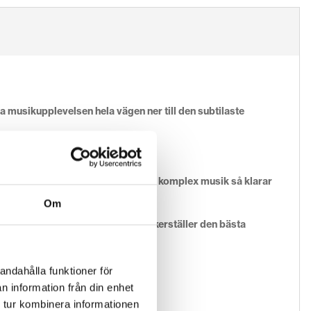
 musikupplevelsen hela vägen ner till den subtilaste
r och med extremt bra svärta. Är det komplex musik så klarar
ra den.
Om
sningen. Vår kabelkonstruktion säkerställer den bästa
andahålla funktioner för
n information från din enhet
 tur kombinera informationen