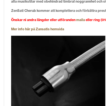
alla musikstilar med obehindrad timbral noggrannhet och o
ZenSati Cherub kommer att komplettera och förbättra prest
Önskar ni andra längder eller utföranden
maila
eller ring (0
Mer info här på Zansatis hemsida