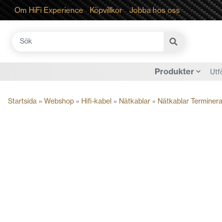
Om HiFi Experience
Köpvillkor
Jobba hos oss
Sök
efter:
Produkter
Utf
Startsida
»
Webshop
»
Hifi-kabel
»
Nätkablar
»
Nätkablar Terminer