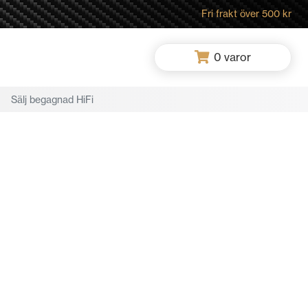
Fri frakt över 500 kr
0
varor
Sälj begagnad HiFi