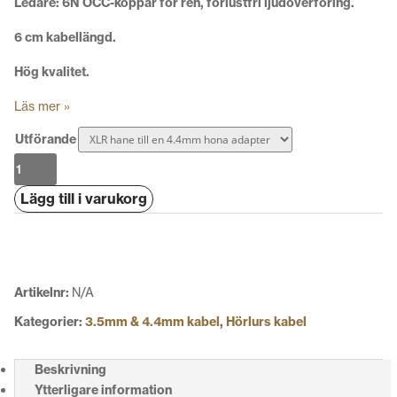
Ledare: 6N OCC-koppar för ren, förlustfri ljudöverföring.
6 cm kabellängd.
Hög kvalitet.
Läs mer »
Utförande
Sendy
Audio
Lägg till i varukorg
Adapter
XLR
Ma
>
4.4mm
Artikelnr:
N/A
Fe
Kategorier:
3.5mm & 4.4mm kabel
,
Hörlurs kabel
mängd
Beskrivning
Ytterligare information