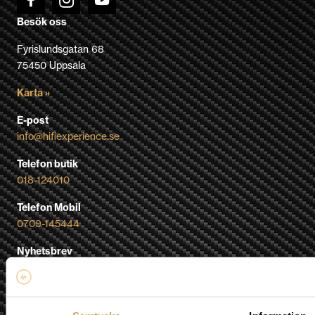
Besök oss
Fyrislundsgatan 68
75450 Uppsala
Karta »
E-post
info@hifiexperience.se
Telefon butik
018-124010
Telefon Mobil
0709-145444
Nyhetsbrev