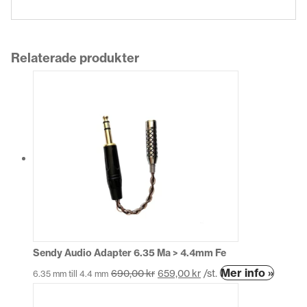
Relaterade produkter
Sendy Audio Adapter 6.35 Ma > 4.4mm Fe
Den
Mer info »
690,00
kr
659,00
kr
/st.
6.35 mm till 4.4 mm
här
produk