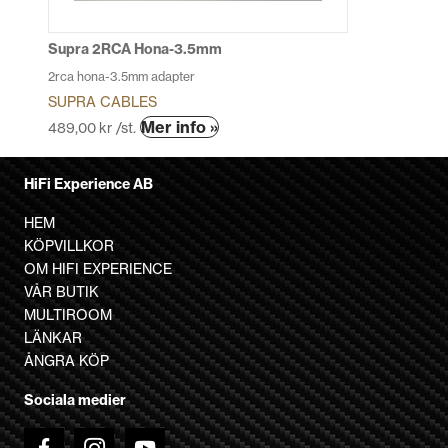
på
produktsidan
Supra 2RCA Hona-3.5mm
2rca hona-3.5mm adapter
SUPRA CABLES
Den
Mer info »
489,00
kr
/st.
här
produkten
HiFi Experience AB
har
flera
HEM
varianter.
KÖPVILLKOR
De
OM HIFI EXPERIENCE
olika
VÅR BUTIK
alternativen
MULTIROOM
kan
LÄNKAR
väljas
ÅNGRA KÖP
på
Sociala medier
produktsidan