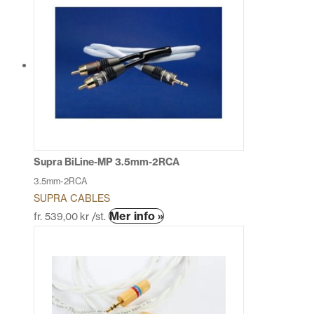
har
flera
variante
De
olika
alterna
kan
väljas
på
produkt
Supra BiLine-MP 3.5mm-2RCA
3.5mm-2RCA
SUPRA CABLES
Den
Mer info »
fr.
539,00
kr
/st.
här
produkten
har
flera
varianter.
De