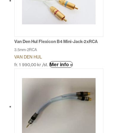
olika
alternativen
kan
väljas
på
produktsidan
Van Den Hul Flexicon B4 Mini-Jack-2xRCA
3.5mm-2RCA
VAN DEN HUL
Den
Mer info »
fr.
1 990,00
kr
/st.
här
produkten
har
flera
varianter.
De
olika
alternativen
kan
väljas