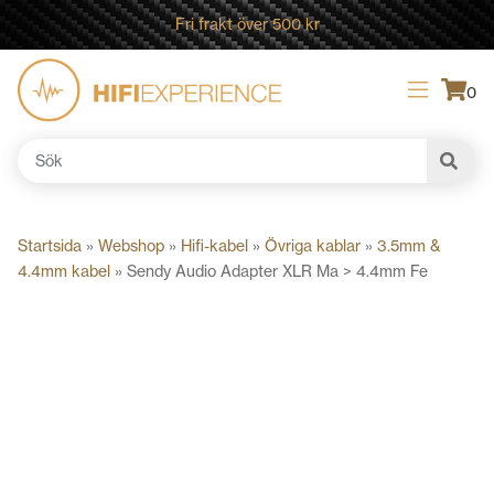
Fri frakt över 500 kr
0
Sök
efter:
Startsida
»
Webshop
»
Hifi-kabel
»
Övriga kablar
»
3.5mm &
4.4mm kabel
»
Sendy Audio Adapter XLR Ma > 4.4mm Fe