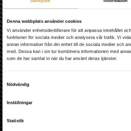
Samtycke
Information
Jag godkänner prenumeration på nyhetsbrev och att min
information sparas.
Vi använder Brevo som plattform för utskick. Genom att
klicka på "Prenumerera på nyhetsbrev" godkänner du
Denna webbplats använder cookies
att din information sparas hos Brevo och att den
används enligt deras
användarvillkor
Vi använder enhetsidentifierare för att anpassa innehållet och
funktioner för sociala medier och analysera vår trafik. Vi vid
Prenumerera på nyhetsbrev
annan information från din enhet till de sociala medier och 
med. Dessa kan i sin tur kombinera informationen med annan i
som de har samlat in när du har använt deras tjänster.
Samtyckesval
Nödvändig
Inställningar
Statistik