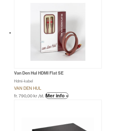
produkten
har
flera
varianter.
De
olika
alternativen
kan
väljas
på
produktsidan
Van Den Hul HDMI Flat SE
Hdmi-kabel
VAN DEN HUL
Den
Mer info »
fr.
790,00
kr
/st.
här
produkten
har
flera
varianter.