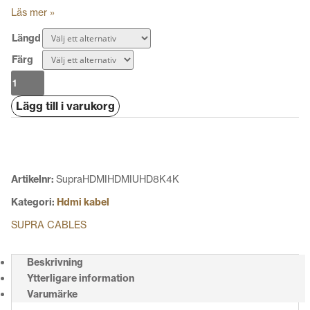
Läs mer »
Längd
Färg
Supra
HDMI
Lägg till i varukorg
UHD8K
&
4K
mängd
Artikelnr:
SupraHDMIHDMIUHD8K4K
Kategori:
Hdmi kabel
SUPRA CABLES
Beskrivning
Ytterligare information
Varumärke