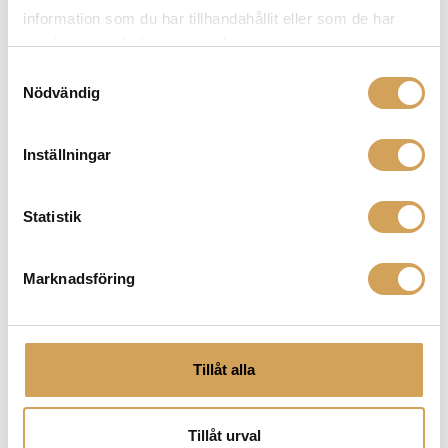
6meter -30meter är kabeln 9.5mm
information som du har tillhandahållit eller som de har
samlat in när du har använt deras tjänster.
Samtyckesval
Nödvändig
Ytterligare information
Inställningar
Vikt
0,0 kg
1,5 Meter (Stöder 8K)
,
1 Meter (Stöder 8K)
,
2
Statistik
Meter (Stöder 8K)
,
3 Meter (Stöder 8K)
,
4
Meter (Stöder 8K)
,
5 Meter (Stöder 8K)
,
6
Meter (Stöder 4K)
,
8 Meter (Stöder 4K)
,
10
Marknadsföring
Längd
METER 4K
,
10 Meter (Stöder 4K)
,
12 Meter
(Stöder 4K)
,
15 Meter (Stöder 4K)
,
20 Meter
(Stöder 4K)
,
25 Meter (Stöder 4K)
,
30 Meter
(Stöder 4K)
Tillåt alla
Blå
,
Vit
Färg
Tillåt urval