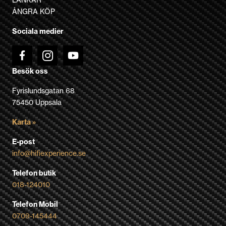
väljas
ÅNGRA KÖP
på
Sociala medier
produktsidan
Besök oss
Fyrislundsgatan 68
75450 Uppsala
Karta »
E-post
info@hifiexperience.se
Telefon butik
018-124010
Telefon Mobil
0709-145444