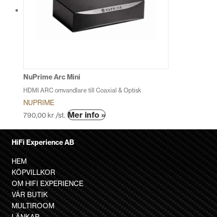
De
olika
alternativen
kan
väljas
på
produktsidan
NuPrime Arc Mini
HDMI ARC omvandlare till Coaxial & Optisk
NUPRIME
Den
Mer info »
790,00
kr
/st.
här
produkten
HiFi Experience AB
har
flera
HEM
varianter.
KÖPVILLKOR
De
OM HIFI EXPERIENCE
olika
VÅR BUTIK
alternativen
MULTIROOM
kan
LÄNKAR