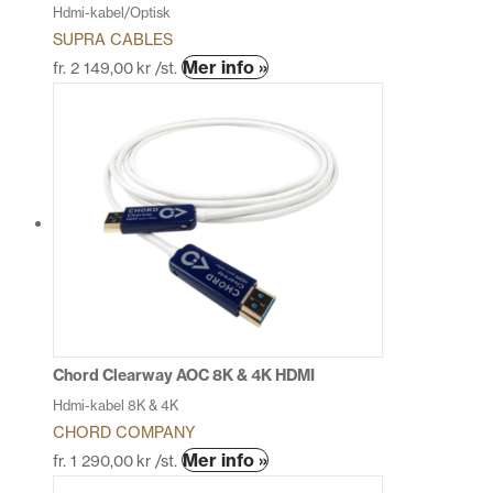
Hdmi-kabel/Optisk
SUPRA CABLES
Den
Mer info »
fr.
2 149,00
kr
/st.
här
produkten
har
flera
varianter.
De
olika
alternativen
kan
väljas
på
produktsidan
Chord Clearway AOC 8K & 4K HDMI
Hdmi-kabel 8K & 4K
CHORD COMPANY
Den
Mer info »
fr.
1 290,00
kr
/st.
här