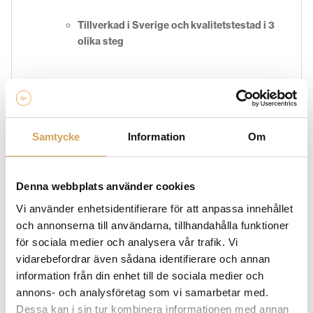
Tillverkad i Sverige och kvalitetstestad i 3
olika steg
x.v. Deep Color
Samtycke
Information
Om
ARC (audio return channel)
Denna webbplats använder cookies
Bandbredd upp till 48 Gbps (1-5meter)
Vi använder enhetsidentifierare för att anpassa innehållet
och annonserna till användarna, tillhandahålla funktioner
för sociala medier och analysera vår trafik. Vi
vidarebefordrar även sådana identifierare och annan
Upp till 5meter är kabeln 7mm
information från din enhet till de sociala medier och
annons- och analysföretag som vi samarbetar med.
Dessa kan i sin tur kombinera informationen med annan