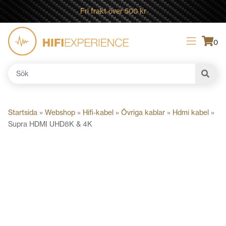
Fri frakt över 500 kr
0
Sök
efter:
Startsida
»
Webshop
»
Hifi-kabel
»
Övriga kablar
»
Hdmi kabel
»
Supra HDMI UHD8K & 4K