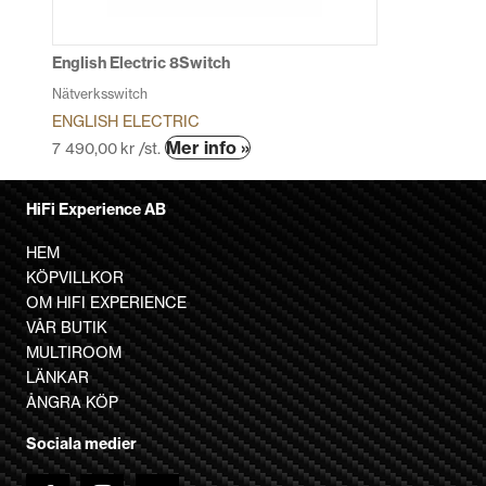
väljas
på
produktsidan
English Electric 8Switch
Nätverksswitch
ENGLISH ELECTRIC
Den
Mer info »
7 490,00
kr
/st.
här
produkten
HiFi Experience AB
har
flera
HEM
varianter.
KÖPVILLKOR
De
OM HIFI EXPERIENCE
olika
VÅR BUTIK
alternativen
MULTIROOM
kan
LÄNKAR
väljas
ÅNGRA KÖP
på
Sociala medier
produktsidan