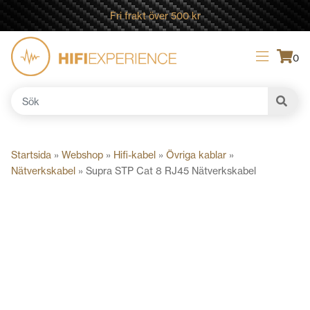
Fri frakt över 500 kr
0
Sök
efter:
Startsida
»
Webshop
»
Hifi-kabel
»
Övriga kablar
»
Nätverkskabel
»
Supra STP Cat 8 RJ45 Nätverkskabel