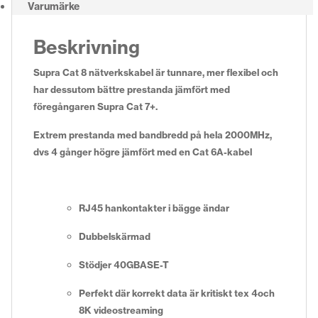
Varumärke
Beskrivning
Supra Cat 8 nätverkskabel är tunnare, mer flexibel och
har dessutom bättre prestanda jämfört med
föregångaren Supra Cat 7+.
Extrem prestanda med bandbredd på hela 2000MHz,
dvs 4 gånger högre jämfört med en Cat 6A-kabel
RJ45 hankontakter i bägge ändar
Dubbelskärmad
Stödjer 40GBASE-T
Perfekt där korrekt data är kritiskt tex 4och
8K videostreaming