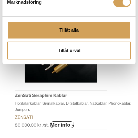
Marknadsföring
Relaterade produkter
Tillåt alla
Tillåt urval
ZenSati Seraphim Kablar
Högtalarkablar, Signalkablar, Digitalkablar, Nätkablar, Phonokablar,
Jumpers
ZENSATI
Den
Mer info »
80 000,00
kr
/st.
här