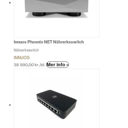
De
olika
alternativen
kan
väljas
på
produktsidan
Innuos Phoenix NET Nätverksswitch
Nätverksswitch
INNUOS
Den
Mer info »
38 990,00
kr
/st.
här
produkten
har
flera
varianter.
De
olika
alternativen
kan