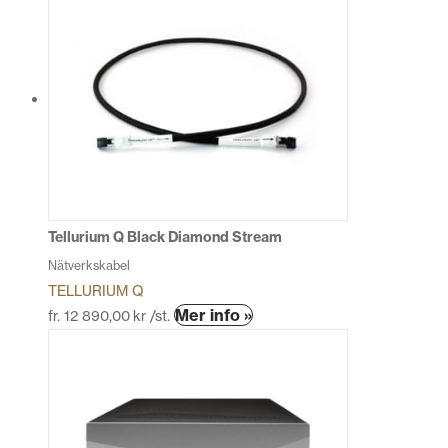
produkten
har
flera
varianter.
De
olika
alternativen
kan
väljas
på
produktsidan
Tellurium Q Black Diamond Stream
Nätverkskabel
TELLURIUM Q
Den
Mer info »
fr.
12 890,00
kr
/st.
här
produkten
har
flera
varianter.