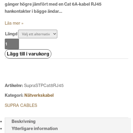
gånger högre jämfört med en Cat 6A-kabel RJ45
hankontakter i bägge ändar…
Läs mer »
Längd
Supra
STP
Lägg till i varukorg
Cat
8
RJ45
Nätverkskabel
mängd
Artikelnr:
SupraSTPCat8RJ45
Kategori:
Nätverkskabel
SUPRA CABLES
Beskrivning
Ytterligare information