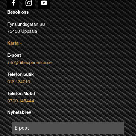
Besök oss
Fyrislundsgatan 68
75450 Uppsala
Karta »
E-post
info@hifiexperience.se
Telefon butik
018-124010
Telefon Mobil
0709-145444
Nyhetsbrev