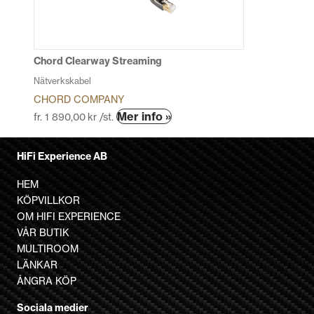
kan
väljas
på
produktsidan
Chord Clearway Streaming
Nätverkskabel
CHORD COMPANY
Den
Mer info »
fr.
1 890,00
kr
/st.
här
produkten
HiFi Experience AB
har
flera
HEM
varianter.
KÖPVILLKOR
De
OM HIFI EXPERIENCE
olika
VÅR BUTIK
alternativen
MULTIROOM
kan
LÄNKAR
väljas
ÅNGRA KÖP
på
Sociala medier
produktsidan