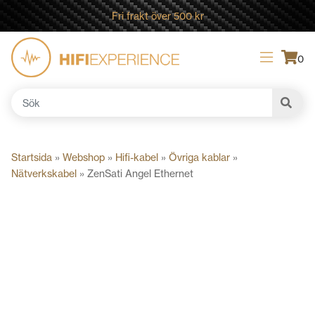
Fri frakt över 500 kr
0
Sök
efter:
Startsida
»
Webshop
»
Hifi-kabel
»
Övriga kablar
»
Nätverkskabel
»
ZenSati Angel Ethernet