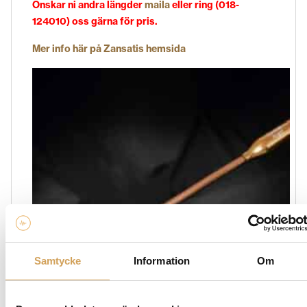
Önskar ni andra längder
maila
eller ring (018-
124010) oss gärna för pris.
Mer info här på Zansatis hemsida
Samtycke
Information
Om