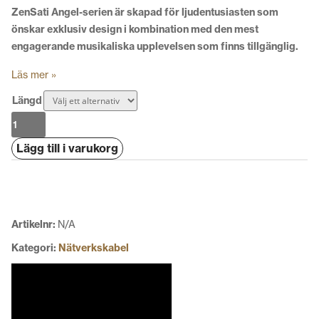
ZenSati Angel-serien är skapad för ljudentusiasten som
önskar exklusiv design i kombination med den mest
engagerande musikaliska upplevelsen som finns tillgänglig.
Läs mer »
Längd
ZenSati
Angel
Lägg till i varukorg
Ethernet
mängd
Artikelnr:
N/A
Kategori:
Nätverkskabel