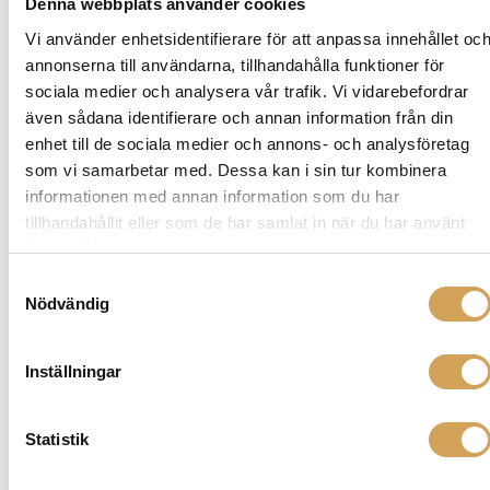
Denna webbplats använder cookies
Vi använder enhetsidentifierare för att anpassa innehållet oc
annonserna till användarna, tillhandahålla funktioner för
sociala medier och analysera vår trafik. Vi vidarebefordrar
även sådana identifierare och annan information från din
Ytterligare information
enhet till de sociala medier och annons- och analysföretag
0,75 Meter
,
0,5 Meter
,
1,5 Meter
,
1 Meter
,
2
som vi samarbetar med. Dessa kan i sin tur kombinera
Längd
Meter
informationen med annan information som du har
tillhandahållit eller som de har samlat in när du har använt
deras tjänster.
Samtyckesval
Varumärke
Nödvändig
ZENSATI
Inställningar
Zensati är ett prestigefyllt varumärke som
specialiserar sig på högkvalitativa ljudkablar och
tillbehör. Med deras passion för ljudkvalitet, noggrann
Statistik
tillverkning och användning av premiummaterial
erbjuder Zensati produkter som tar ljudåtergivningen