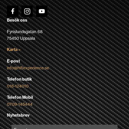
Besök oss
Fyrislundsgatan 68
75450 Uppsala
Karta »
E-post
info@hifiexperience.se
Telefon butik
018-124010
Telefon Mobil
0709-145444
Nyhetsbrev