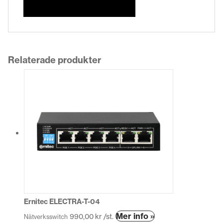
Relaterade produkter
Ernitec ELECTRA-T-04
Den
Mer info »
990,00
kr
/st.
Nätverksswitch