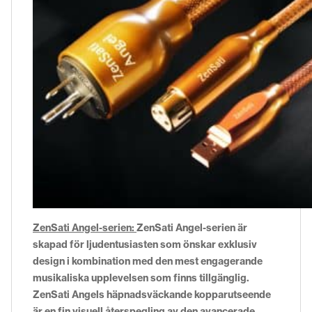
ZenSati Angel-serien:
ZenSati Angel-serien är
skapad för ljudentusiasten som önskar exklusiv
design i kombination med den mest engagerande
musikaliska upplevelsen som finns tillgänglig.
ZenSati Angels häpnadsväckande kopparutseende
är en fin visuell återspegling av den avancerade