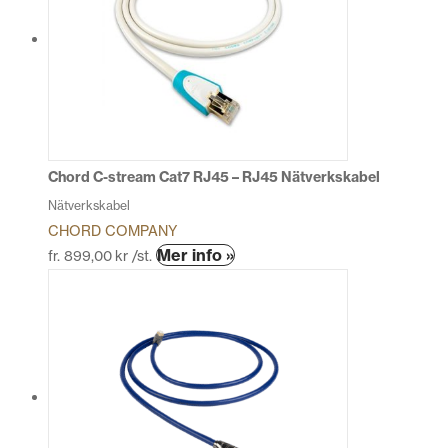
varianter.
De
olika
alternativen
kan
väljas
på
produktsidan
Chord C-stream Cat7 RJ45 – RJ45 Nätverkskabel
Nätverkskabel
CHORD COMPANY
Den
Mer info »
fr.
899,00
kr
/st.
här
produkten
har
flera
varianter.
De
olika
alternativen