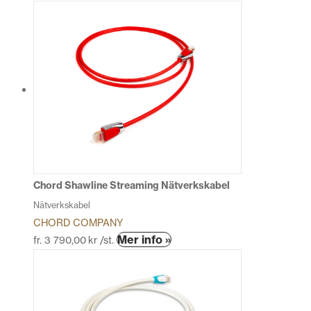
här
produkten
har
flera
varianter.
De
olika
alternativen
kan
väljas
på
produktsidan
Chord Shawline Streaming Nätverkskabel
Nätverkskabel
CHORD COMPANY
Den
Mer info »
fr.
3 790,00
kr
/st.
här
produkten
har
flera