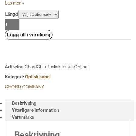
Läs mer »
Längd
Chord
C-
Lägg till i varukorg
Lite
Toslink-
Toslink
Optical
mängd
Artikelnr:
ChordCLiteToslinkToslinkOptical
Kategori:
Optisk kabel
CHORD COMPANY
Beskrivning
Ytterligare information
Varumärke
Beskrivning