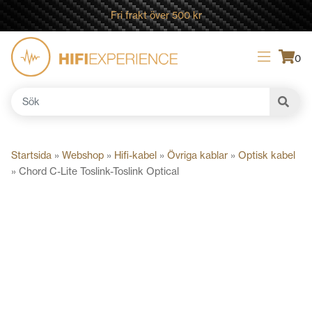
Fri frakt över 500 kr
0
Sök
efter:
Startsida
»
Webshop
»
Hifi-kabel
»
Övriga kablar
»
Optisk kabel
»
Chord C-Lite Toslink-Toslink Optical