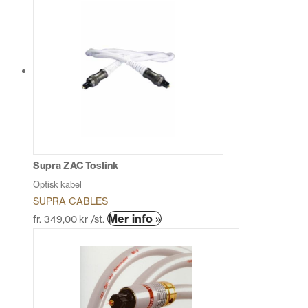
produkten
har
flera
varianter.
De
olika
alternativen
kan
väljas
på
produktsidan
Supra ZAC Toslink
Optisk kabel
SUPRA CABLES
Den
Mer info »
fr.
349,00
kr
/st.
här
produkten
har
flera
varianter.