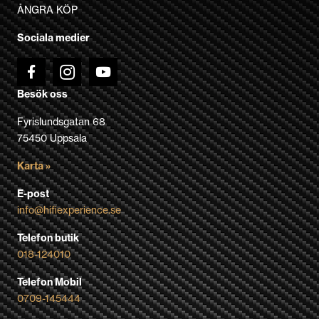
väljas
ÅNGRA KÖP
på
Sociala medier
produktsidan
Besök oss
Fyrislundsgatan 68
75450 Uppsala
Karta »
E-post
info@hifiexperience.se
Telefon butik
018-124010
Telefon Mobil
0709-145444