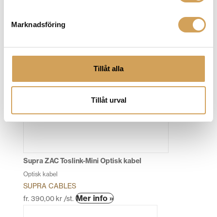
Optisk kabel
CHORD COMPANY
Den
Marknadsföring
Mer info »
fr.
899,00
kr
/st.
här
produkten
har
flera
Tillåt alla
varianter.
De
Tillåt urval
olika
alternativen
kan
väljas
på
produktsidan
Supra ZAC Toslink-Mini Optisk kabel
Optisk kabel
SUPRA CABLES
Den
Mer info »
fr.
390,00
kr
/st.
här