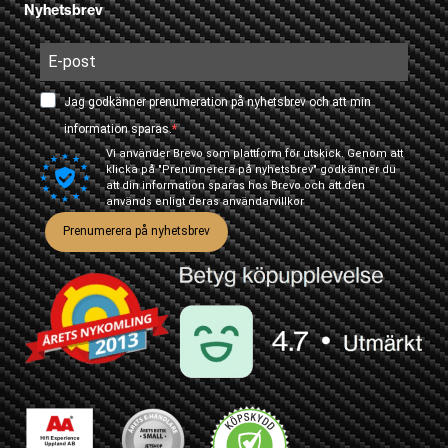
Nyhetsbrev
Jag godkänner prenumeration på nyhetsbrev och att min
information sparas.
Vi använder Brevo som plattform för utskick. Genom att
klicka på "Prenumerera på nyhetsbrev" godkänner du
att din information sparas hos Brevo och att den
används enligt deras
användarvillkor
Prenumerera på nyhetsbrev