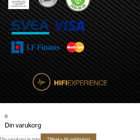
0
Din varukorg
Din varukorg är tom
Tillbaka till webbshop