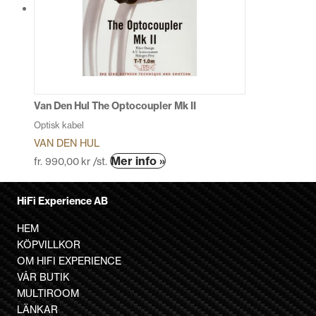
De
olika
alternativen
kan
väljas
på
produktsidan
Van Den Hul The Optocoupler Mk II
Optisk kabel
VAN DEN HUL
Den
Mer info »
fr.
990,00
kr
/st.
här
produkten
HiFi Experience AB
har
flera
HEM
varianter.
KÖPVILLKOR
De
OM HIFI EXPERIENCE
olika
VÅR BUTIK
alternativen
MULTIROOM
kan
LÄNKAR