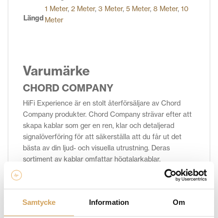
1 Meter
,
2 Meter
,
3 Meter
,
5 Meter
,
8 Meter
,
10
Längd
Meter
Varumärke
CHORD COMPANY
HiFi Experience är en stolt återförsäljare av Chord
Company produkter. Chord Company strävar efter att
skapa kablar som ger en ren, klar och detaljerad
signalöverföring för att säkerställa att du får ut det
bästa av din ljud- och visuella utrustning. Deras
sortiment av kablar omfattar högtalarkablar,
signalkablar, HDMI-kablar, strömkablar och mycket
mer. Oavsett om du vill optimera ljudet i ditt
hemmaljudsystem eller maximera bildkvaliteten i ditt
Samtycke
Information
Om
hemmabiosystem, har Chord Company kablar som
möter dina behov och levererar en förbättrad ljud- och