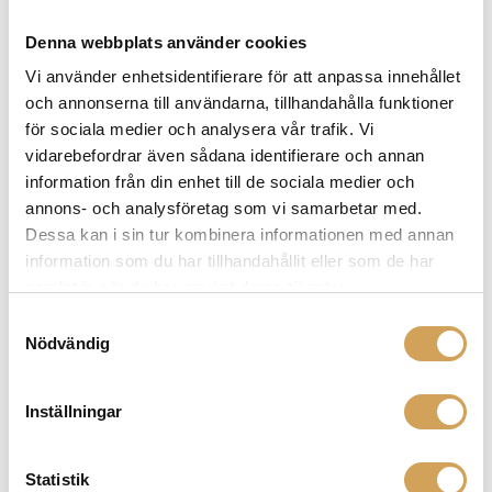
bildupplevelse. Scrolla ned och klicka hem
Denna webbplats använder cookies
komponenten du behöver redan idag!
Vi använder enhetsidentifierare för att anpassa innehållet
och annonserna till användarna, tillhandahålla funktioner
för sociala medier och analysera vår trafik. Vi
Relaterade produkter
vidarebefordrar även sådana identifierare och annan
information från din enhet till de sociala medier och
annons- och analysföretag som vi samarbetar med.
Dessa kan i sin tur kombinera informationen med annan
information som du har tillhandahållit eller som de har
samlat in när du har använt deras tjänster.
Samtyckesval
Nödvändig
Inställningar
Chord C-Lite Minijack-Toslink Optical
Statistik