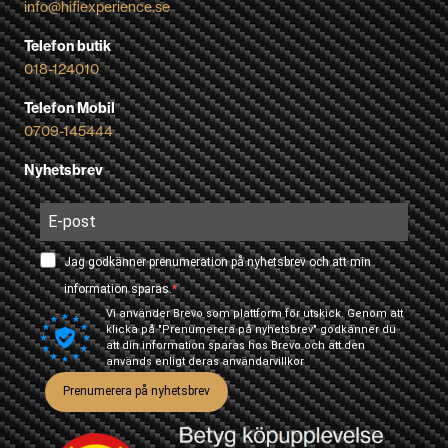
info@hifiexperience.se
Telefon butik
018-124010
Telefon Mobil
0709-145444
Nyhetsbrev
Jag godkänner prenumeration på nyhetsbrev och att min
information sparas.
Vi använder Brevo som plattform för utskick. Genom att
klicka på "Prenumerera på nyhetsbrev" godkänner du
att din information sparas hos Brevo och att den
används enligt deras
användarvillkor
Prenumerera på nyhetsbrev