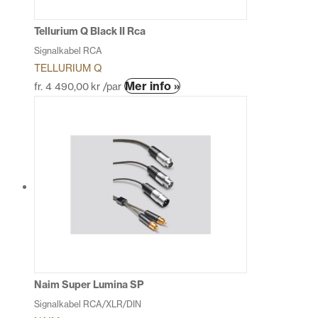
på
produktsidan
Tellurium Q Black II Rca
Signalkabel RCA
TELLURIUM Q
Den
Mer info »
fr.
4 490,00
kr
/par
här
produkten
har
flera
varianter.
De
olika
alternativen
kan
väljas
på
produktsidan
Naim Super Lumina SP
Signalkabel RCA/XLR/DIN