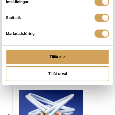
Inställningar
för att optimera signalöverföring och förbättra
ljudkvaliteten. Varumärket använder sig av avancerade
tekniker och material för att skapa kablar som ger en
Statistik
ren, balanserad och exakt ljudåtergivning. Med deras
noggrant utvalda komponenter och unika
Marknadsföring
designstrategier erbjuder Tellurium Q-kablar en
förbättrad ljudupplevelse med bättre detaljer, klarhet
och dynamik. Scrolla ned för att ta del av hela vårt
utbud av produkter från Tellurium Q!
Tillåt alla
Tillåt urval
Relaterade produkter