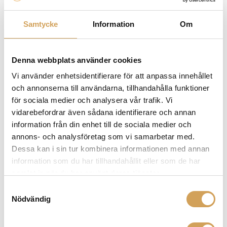
RCA-kabeln Tellurium Q har tillverkat och ni kommer
att höra varför!
Samtycke
Information
Om
Denna webbplats använder cookies
Vi använder enhetsidentifierare för att anpassa innehållet
och annonserna till användarna, tillhandahålla funktioner
Ytterligare information
för sociala medier och analysera vår trafik. Vi
Vikt
0,0 kg
vidarebefordrar även sådana identifierare och annan
information från din enhet till de sociala medier och
1 Meter
,
1,5 Meter
,
2 Meter
Längd
annons- och analysföretag som vi samarbetar med.
Dessa kan i sin tur kombinera informationen med annan
information som du har tillhandahållit eller som de har
samlat in när du har använt deras tjänster.
Varumärke
Samtyckesval
TELLURIUM Q
Nödvändig
Hos oss på Hi-Fi Experience hittar du ett imponerande
utbud av ljudkablar från Tellerium Q som är utformade