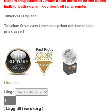
Nu som en uppdaterad version II som bidrar till en mer öppen
ljudbild, bättre dynamik och kontroll i alla register.
Tillverkas i England.
Tellurium Q har vunnit en massa priser och tester i alla
prisklasser!
Läs mer »
Längd
Tellurium
Q
Lägg till i varukorg
Statement