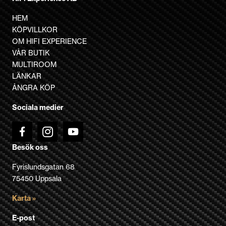
har
flera
HEM
varianter.
KÖPVILLKOR
De
OM HIFI EXPERIENCE
olika
VÅR BUTIK
alternativen
MULTIROOM
kan
LÄNKAR
väljas
ÅNGRA KÖP
på
Sociala medier
produktsidan
Besök oss
Fyrislundsgatan 68
75450 Uppsala
Karta »
E-post