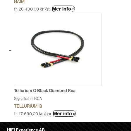
NAIM
Den
Mer info »
fr.
26 490,00
kr
/st.
här
produkten
har
flera
varianter.
De
olika
alternativen
kan
väljas
på
produktsidan
Tellurium Q Black Diamond Rca
Signalkabel RCA
TELLURIUM Q
Den
Mer info »
fr.
17 690,00
kr
/par
här
produkten
HiFi Experience AB