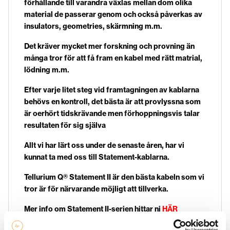
förhållande till varandra växlas mellan dom olika
material de passerar genom och också påverkas av
insulators, geometries
, skärmning m.m.
Det kräver mycket mer forskning och provning än
många tror för att få fram en kabel med rätt matrial,
lödning m.m.
Efter varje litet steg vid framtagningen av kablarna
behövs en kontroll, det bästa är att provlyssna som
är oerhört tidskrävande men förhoppningsvis talar
resultaten för sig själva
Allt vi har lärt oss under de senaste åren, har vi
kunnat ta med oss till Statement-kablarna.
Tellurium Q® Statement II är den bästa kabeln som vi
tror är för närvarande möjligt att tillverka.
Mer info om Statement II-serien hittar ni
HÄR
Tellurium Q Statement II Signalkabel RCA
: Den bästa