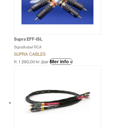
Supra EFF-ISL
Signalkabel RCA
SUPRA CABLES
Den
Mer info »
fr.
1 290,00
kr
/par
här
produkten
har
flera
varianter.
De
olika
alternativen
kan
väljas