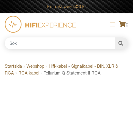
Fri frakt över 500 kr
0
Sök
efter:
Startsida
»
Webshop
»
Hifi-kabel
»
Signalkabel - DIN, XLR &
RCA
»
RCA kabel
»
Tellurium Q Statement II RCA