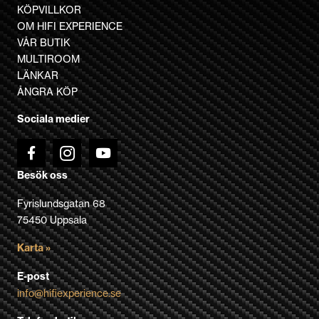
varianter.
KÖPVILLKOR
De
OM HIFI EXPERIENCE
olika
VÅR BUTIK
alternativen
MULTIROOM
kan
LÄNKAR
väljas
ÅNGRA KÖP
på
Sociala medier
produktsidan
Besök oss
Fyrislundsgatan 68
75450 Uppsala
Karta »
E-post
info@hifiexperience.se