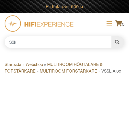
Fri frakt över 500 kr
0
Sök
efter:
Startsida
»
Webshop
»
MULTIROOM HÖGTALARE &
FÖRSTÄRKARE
»
MULTIROOM FÖRSTÄRKARE
»
VSSL A.3x