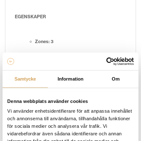
EGENSKAPER
Zones: 3
Channels: 6
Samtycke
Information
Om
Output Power: 50 watts/ch @ 8/4 Ω
Denna webbplats använder cookies
Vi använder enhetsidentifierare för att anpassa innehållet
Inputs: network, (1) bus line level, (1) local
och annonserna till användarna, tillhandahålla funktioner
line level Wireless Inputs: 3 + 1 macro party
för sociala medier och analysera vår trafik. Vi
vidarebefordrar även sådana identifierare och annan