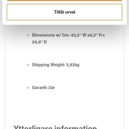
Rack Space: 1U Dimensions Cm: 43,2″ W
Tillåt urval
x4,4″ H x 26,8″ D
Dimensions w/ Cm: 43,2″ W x6,2″ H x
26,8″ D
Shipping Weight: 3,82kg
Garanti: 2år
Ytterligare information