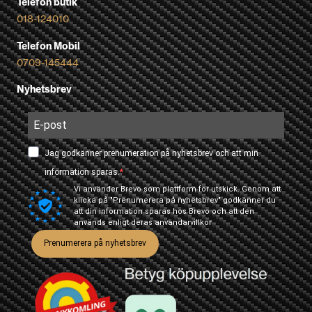
Telefon butik
018-124010
Telefon Mobil
0709-145444
Nyhetsbrev
Jag godkänner prenumeration på nyhetsbrev och att min
information sparas.
Vi använder Brevo som plattform för utskick. Genom att
klicka på "Prenumerera på nyhetsbrev" godkänner du
att din information sparas hos Brevo och att den
används enligt deras
användarvillkor
Prenumerera på nyhetsbrev