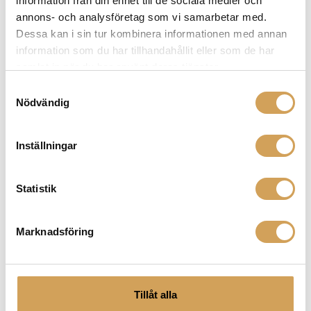
information från din enhet till de sociala medier och
Outputs: (1) selectable line level
annons- och analysföretag som vi samarbetar med.
Dessa kan i sin tur kombinera informationen med annan
information som du har tillhandahållit eller som de har
samlat in när du har använt deras tjänster.
EQ: 7-band parametric adjustable with
presets per zone
Samtyckesval
Nödvändig
S/N Ratio: &gt101 dB
Inställningar
Statistik
Frequency Response: 5Hz – 50kHz
Marknadsföring
Operating Voltage: 115-230 VAC 60/50 Hz
auto switch
Tillåt alla