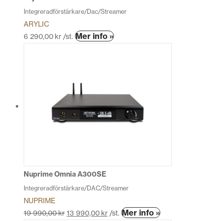
Integreradförstärkare/Dac/Streamer
ARYLIC
Den
Mer info »
6 290,00
kr
/st.
här
produkten
har
flera
varianter.
De
olika
alternativen
kan
väljas
på
produktsidan
Nuprime Omnia A300SE
Integreradförstärkare/DAC/Streamer
NUPRIME
Den
Mer info »
19 990,00
kr
13 990,00
kr
/st.