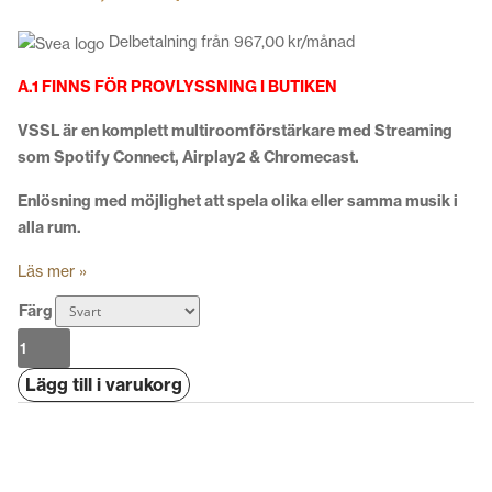
Delbetalning från
967,00
kr
/månad
A.1 FINNS FÖR PROVLYSSNING I BUTIKEN
VSSL är en komplett multiroomförstärkare med Streaming
som Spotify Connect, Airplay2 & Chromecast.
Enlösning med möjlighet att spela olika eller samma musik i
alla rum.
Läs mer »
Färg
VSSL
A.3x
Lägg till i varukorg
mängd