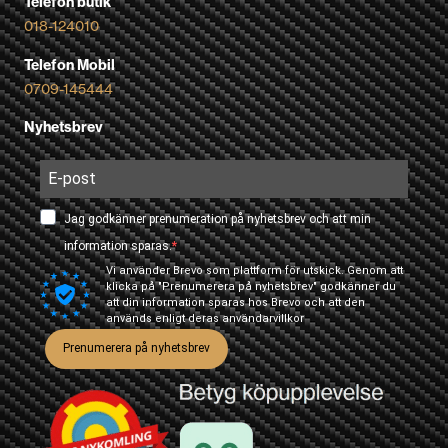
Telefon butik
018-124010
Telefon Mobil
0709-145444
Nyhetsbrev
Jag godkänner prenumeration på nyhetsbrev och att min
information sparas.
Vi använder Brevo som plattform för utskick. Genom att
klicka på "Prenumerera på nyhetsbrev" godkänner du
att din information sparas hos Brevo och att den
används enligt deras
användarvillkor
Prenumerera på nyhetsbrev