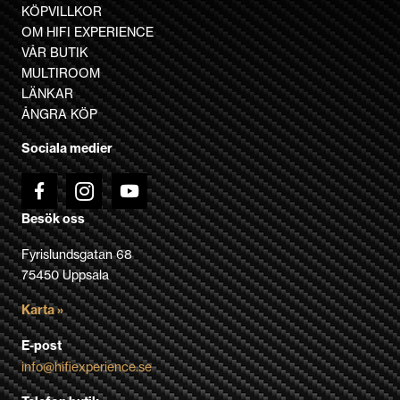
varianter.
KÖPVILLKOR
De
OM HIFI EXPERIENCE
olika
VÅR BUTIK
alternativen
MULTIROOM
kan
LÄNKAR
väljas
ÅNGRA KÖP
på
Sociala medier
produktsidan
Besök oss
Fyrislundsgatan 68
75450 Uppsala
Karta »
E-post
info@hifiexperience.se