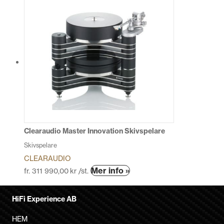
Clearaudio Master Innovation Skivspelare
Skivspelare
CLEARAUDIO
Den
Mer info »
fr.
311 990,00
kr
/st.
här
produkten
HiFi Experience AB
har
flera
HEM