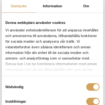
Samtycke
Information
Om
33, 45, 78 (electronic speed
Speed
change)
Denna webbplats använder cookies
Principle
Belt drive
Vi använder enhetsidentifierare för att anpassa innehållet
och annonserna till användarna, tillhandahålla funktioner
300 mm aluminium (TPE
Platter
för sociala medier och analysera vår trafik. Vi
damped)
vidarebefordrar även sådana identifierare och annan
information från din enhet till de sociala medier och
Inverted stainless steel with
annons- och analysföretag som vi samarbetar med.
Main bearing
ceramic ball with antimagnetic
Dessa kan i sin tur kombinera informationen med annan
support
information som du har tillhandahållit eller som de har
Wow & flutter
± 0.01% (max)
samlat in när du har använt deras tjänster.
Samtyckesval
Speed
Nödvändig
± 0.09% (max)
variance
Signal to
Inställningar
73 dB