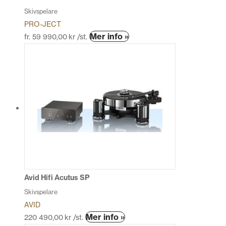
Skivspelare
PRO-JECT
Den
Mer info »
fr.
59 990,00
kr
/st.
här
produkten
har
flera
varianter.
De
olika
alternativen
kan
väljas
på
produktsidan
Avid Hifi Acutus SP
Skivspelare
AVID
Mer info »
220 490,00
kr
/st.