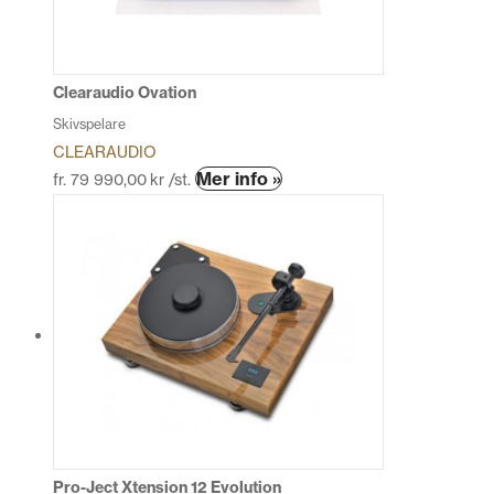
Clearaudio Ovation
Skivspelare
CLEARAUDIO
Den
Mer info »
fr.
79 990,00
kr
/st.
här
produkten
har
flera
varianter.
De
olika
alternativen
kan
väljas
på
produktsidan
Pro-Ject Xtension 12 Evolution