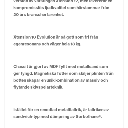
version av värstingen Xtension 12, men levererar en
kompromisslös ljudkvalitet som härstammar från
20 års branscherfarenhet.
Xtension 10 Evolution är så gott som fri från
egenresonans och väger hela 18 kg.
Chassit är gjort av MDF fyllt med metallsand som
ger tyngd. Magnetiska fötter som skiljer plinten från
botten skapar en unik kombination av massiv och
flytande skivspelarteknik.
Istället för en renodlad metalltallrik, är tallriken av
sandwich-typ med dämpning av Sorbothane®.