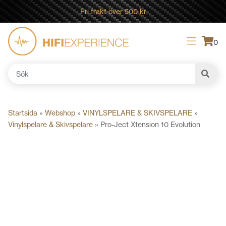
Fri frakt över 500 kr
0
Sök
efter:
Startsida
»
Webshop
»
VINYLSPELARE & SKIVSPELARE
»
Vinylspelare & Skivspelare
»
Pro-Ject Xtension 10 Evolution