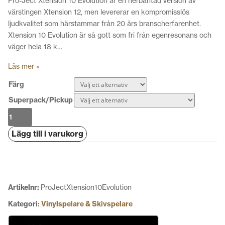
Pro-Ject Xtension 10 Evolution är en nerbantad version av
värstingen Xtension 12, men levererar en kompromisslös
ljudkvalitet som härstammar från 20 års branscherfarenhet.
Xtension 10 Evolution är så gott som fri från egenresonans och
väger hela 18 k…
Läs mer »
Färg
Superpack/Pickup
Pro-
Ject
Lägg till i varukorg
Xtension
10
Evolution
mängd
Artikelnr:
ProJectXtension10Evolution
Kategori:
Vinylspelare & Skivspelare