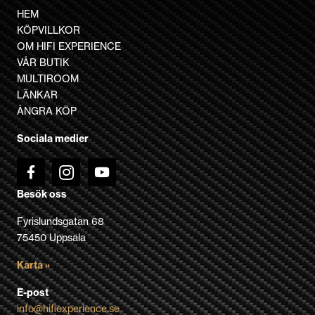
HEM
KÖPVILLKOR
OM HIFI EXPERIENCE
VÅR BUTIK
MULTIROOM
LÄNKAR
ÅNGRA KÖP
Sociala medier
Besök oss
Fyrislundsgatan 68
75450 Uppsala
Karta »
E-post
info@hifiexperience.se