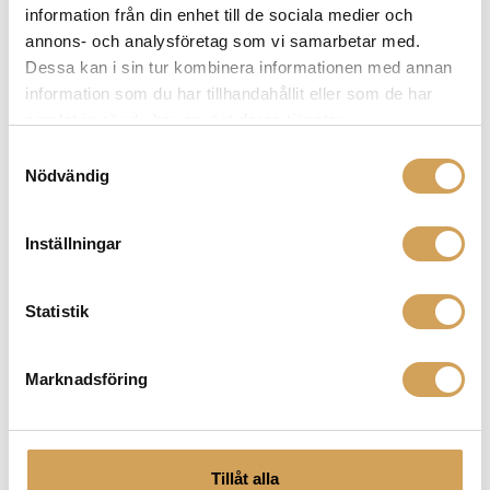
information från din enhet till de sociala medier och
annons- och analysföretag som vi samarbetar med.
Dessa kan i sin tur kombinera informationen med annan
information som du har tillhandahållit eller som de har
samlat in när du har använt deras tjänster.
Samtyckesval
Nödvändig
Inställningar
Relaterade produkter
Statistik
Marknadsföring
Tillåt alla