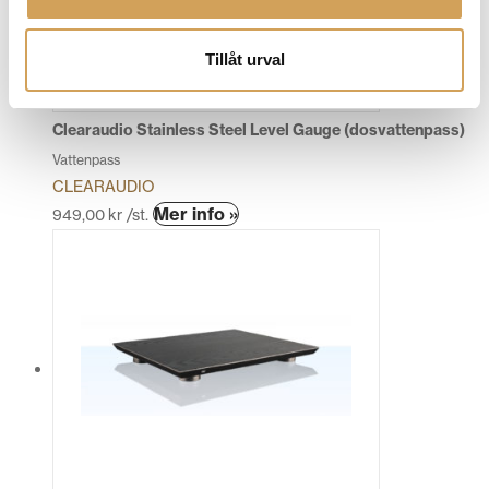
Tillåt urval
Clearaudio Stainless Steel Level Gauge (dosvattenpass)
Vattenpass
CLEARAUDIO
Den
Mer info »
949,00
kr
/st.
här
produkten
har
flera
varianter.
De
olika
alternativen
kan
väljas
på