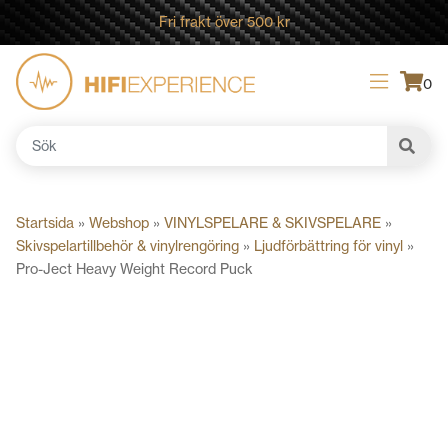
Fri frakt över 500 kr
0
Sök
efter:
Startsida
»
Webshop
»
VINYLSPELARE & SKIVSPELARE
»
Skivspelartillbehör & vinylrengöring
»
Ljudförbättring för vinyl
»
Pro-Ject Heavy Weight Record Puck