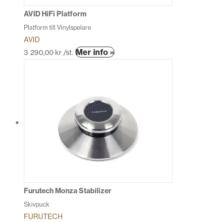
produktsidan
AVID HiFi Platform
Platform till Vinylspelare
AVID
Den
Mer info »
3 290,00
kr
/st.
här
produkten
har
flera
varianter.
De
olika
alternativen
kan
väljas
på
produktsidan
Furutech Monza Stabilizer
Skivpuck
FURUTECH