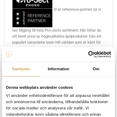
Vi är reference-partner så vi
har tillgång till hela Pro-Jects sortiment. Här hittar du
ett brett urval av högkvalitativa ljudprodukter från ett
populärt varumärke inom hifi-världen som är känt för
att leverera enastående ljudkvalitet och innovativ
design. I vår kategori hittar du allt från förstärkare och
skivspelare för vinylskivor, till skivpuck och DAC. Vi
erbjuder också produkter för att hålla din spelare ren,
Samtycke
Information
Om
så som dammskydd och skivtvätt, samt tillbehör som
nålvåg och drivrem. Så om du söker exceptionell
prestanda har Pro-Ject garanterat något för dig.
Denna webbplats använder cookies
Utforska vårt sortiment av Pro-Ject produkter och låt
Vi använder enhetsidentifierare för att anpassa innehållet
oss hjälpa dig att ta din musikupplevelse till nästa nivå.
och annonserna till användarna, tillhandahålla funktioner
för sociala medier och analysera vår trafik. Vi
vidarebefordrar även sådana identifierare och annan