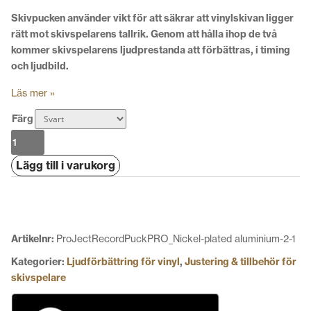
Skivpucken använder vikt för att säkrar att vinylskivan ligger
rätt mot skivspelarens tallrik. Genom att hålla ihop de två
kommer skivspelarens ljudprestanda att förbättras, i timing
och ljudbild.
Läs mer »
Färg
Pro-
Ject
Lägg till i varukorg
Heavy
Weight
Record
Puck
mängd
Artikelnr:
ProJectRecordPuckPRO_Nickel-plated aluminium-2-1
Kategorier:
Ljudförbättring för vinyl
,
Justering & tillbehör för
skivspelare