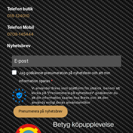
Telefon butik
018-124010
Telefon Mobil
0709-145444
Nyhetsbrev
Jag godkänner prenumeration på nyhetsbrev och att min
information sparas.
Vi använder Brevo som plattform för utskick. Genom att
klicka på "Prenumerera på nyhetsbrev" godkänner du
att din information sparas hos Brevo och att den
används enligt deras
användarvillkor
Prenumerera på nyhetsbrev