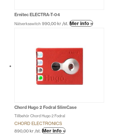
Ernitec ELECTRA-T-04
Den
Mer info »
990,00
kr
/st.
Nätverksswitch
här
produkten
har
flera
varianter.
De
olika
alternativen
kan
väljas
på
produktsidan
Chord Hugo 2 Fodral SlimCase
Tillbehör Chord Hugo 2 Fodral
CHORD ELECTRONICS
Den
Mer info »
890,00
kr
/st.