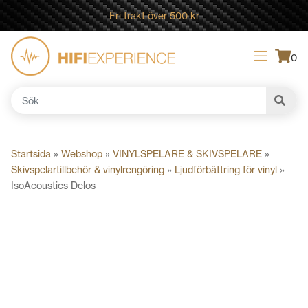
Fri frakt över 500 kr
0
Sök
efter:
Startsida
»
Webshop
»
VINYLSPELARE & SKIVSPELARE
»
Skivspelartillbehör & vinylrengöring
»
Ljudförbättring för vinyl
»
IsoAcoustics Delos