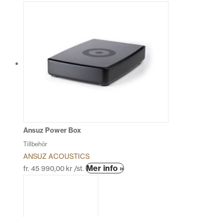
här
produkten
har
flera
varianter.
De
olika
alternativen
kan
väljas
på
produktsidan
Ansuz Power Box
Tillbehör
ANSUZ ACOUSTICS
Den
Mer info »
fr.
45 990,00
kr
/st.
här
produkten
har
flera