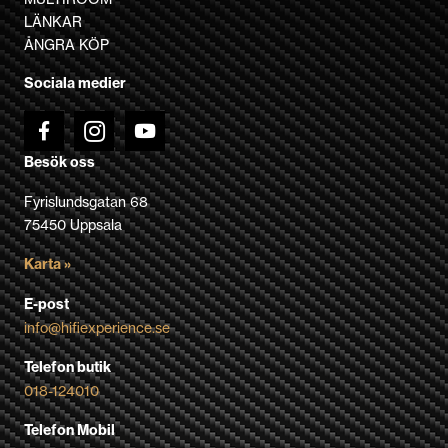
kan
LÄNKAR
väljas
ÅNGRA KÖP
på
Sociala medier
produktsidan
Besök oss
Fyrislundsgatan 68
75450 Uppsala
Karta »
E-post
info@hifiexperience.se
Telefon butik
018-124010
Telefon Mobil