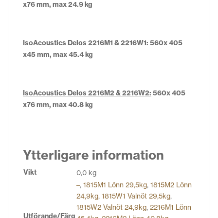
x76 mm, max 24.9 kg
IsoAcoustics Delos 2216M1 & 2216W1:
560x 405
x45 mm, max 45.4 kg
IsoAcoustics Delos 2216M2 & 2216W2:
560x 405
x76 mm, max 40.8 kg
Ytterligare information
Vikt
0,0 kg
–
,
1815M1 Lönn 29,5kg
,
1815M2 Lönn
24,9kg
,
1815W1 Valnöt 29,5kg
,
1815W2 Valnöt 24,9kg
,
2216M1 Lönn
Utförande/Färg