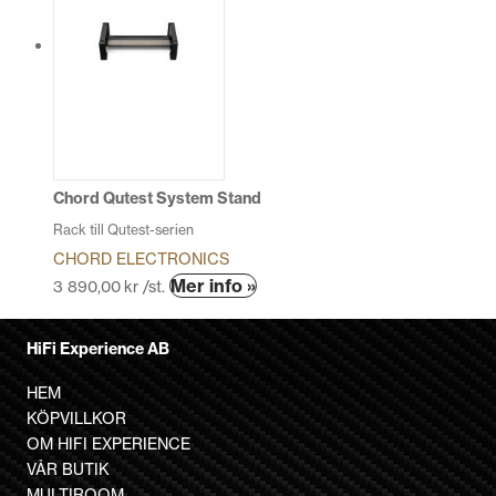
varianter.
De
olika
alternativen
kan
väljas
på
produktsidan
Chord Qutest System Stand
Rack till Qutest-serien
CHORD ELECTRONICS
Den
Mer info »
3 890,00
kr
/st.
här
produkten
HiFi Experience AB
har
flera
HEM
varianter.
KÖPVILLKOR
De
OM HIFI EXPERIENCE
olika
VÅR BUTIK
alternativen
MULTIROOM