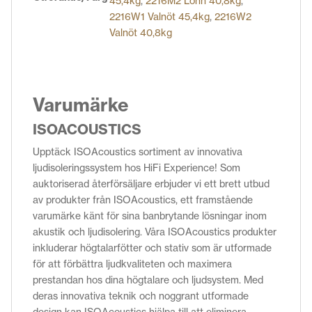
45,4kg
,
2216M2 Lönn 40,8kg
,
2216W1 Valnöt 45,4kg
,
2216W2
Valnöt 40,8kg
Varumärke
ISOACOUSTICS
Upptäck ISOAcoustics sortiment av innovativa
ljudisoleringssystem hos HiFi Experience! Som
auktoriserad återförsäljare erbjuder vi ett brett utbud
av produkter från ISOAcoustics, ett framstående
varumärke känt för sina banbrytande lösningar inom
akustik och ljudisolering. Våra ISOAcoustics produkter
inkluderar högtalarfötter och stativ som är utformade
för att förbättra ljudkvaliteten och maximera
prestandan hos dina högtalare och ljudsystem. Med
deras innovativa teknik och noggrant utformade
design kan ISOAcoustics hjälpa till att eliminera