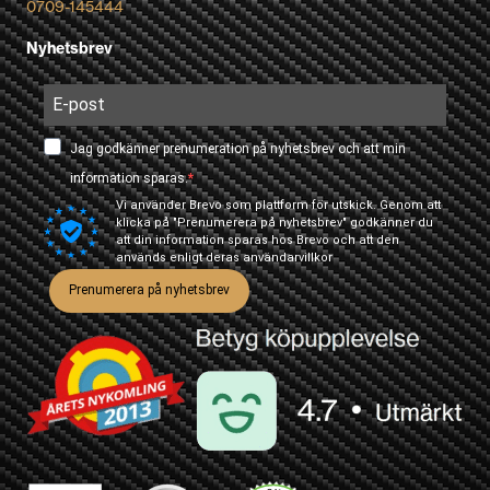
0709-145444
Nyhetsbrev
Jag godkänner prenumeration på nyhetsbrev och att min
information sparas.
Vi använder Brevo som plattform för utskick. Genom att
klicka på "Prenumerera på nyhetsbrev" godkänner du
att din information sparas hos Brevo och att den
används enligt deras
användarvillkor
Prenumerera på nyhetsbrev