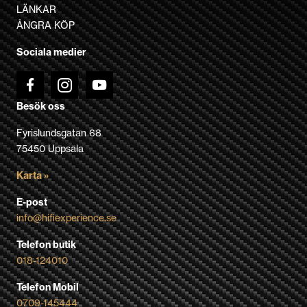
kan
LÄNKAR
väljas
ÅNGRA KÖP
på
Sociala medier
produktsidan
Besök oss
Fyrislundsgatan 68
75450 Uppsala
Karta »
E-post
info@hifiexperience.se
Telefon butik
018-124010
Telefon Mobil
0709-145444