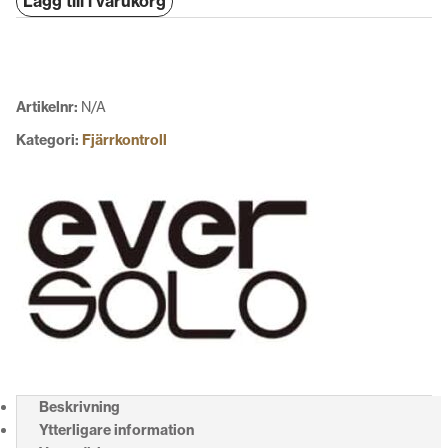
Lägg till i varukorg
V16
mängd
Artikelnr:
N/A
Kategori:
Fjärrkontroll
Beskrivning
Ytterligare information