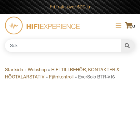
Fri frakt över 500 kr
0
Sök
efter:
Startsida
»
Webshop
»
HIFI-TILLBEHÖR, KONTAKTER &
HÖGTALARSTATIV
»
Fjärrkontroll
»
EverSolo BTR-V16