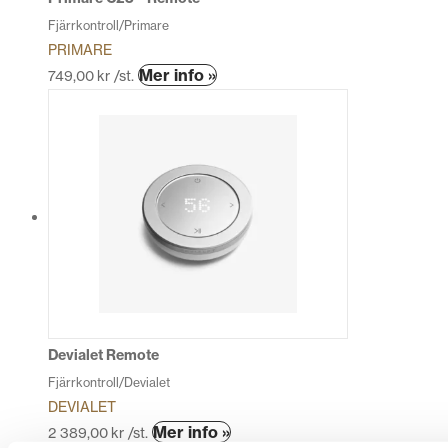
Fjärrkontroll/Primare
PRIMARE
Mer info »
749,00
kr
/st.
Devialet Remote
Fjärrkontroll/Devialet
DEVIALET
Den
Mer info »
2 389,00
kr
/st.