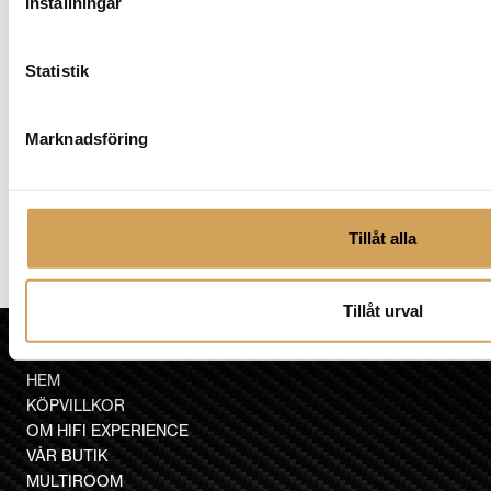
Inställningar
varianter.
De
olika
Statistik
alternativen
kan
väljas
Marknadsföring
på
produktsidan
Bladelius Mjölner
Multifjärrkontroll
Tillåt alla
BLADELIUS
Den
Mer info »
7 490,00
kr
/st.
här
Tillåt urval
produkten
HiFi Experience AB
har
flera
HEM
varianter.
KÖPVILLKOR
De
OM HIFI EXPERIENCE
olika
VÅR BUTIK
alternativen
MULTIROOM