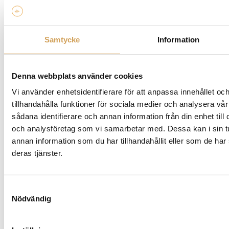
här
produkten
har
flera
Samtycke
Information
varianter.
De
olika
Denna webbplats använder cookies
alternativen
Vi använder enhetsidentifierare för att anpassa innehållet oc
kan
tillhandahålla funktioner för sociala medier och analysera vår
väljas
sådana identifierare och annan information från din enhet til
på
och analysföretag som vi samarbetar med. Dessa kan i sin 
produktsidan
Innuos STREAM Remote
annan information som du har tillhandahållit eller som de har
Fjärrkontroll/Innuos
deras tjänster.
INNUOS
Den
Mer info »
1 690,00
kr
/st.
här
Samtyckesval
produkten
Nödvändig
har
flera