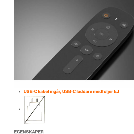
USB-C kabel ingår, USB-C laddare medföljer EJ
EGENSKAPER