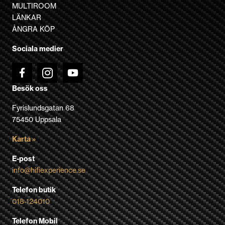
alternativen
MULTIROOM
kan
LÄNKAR
väljas
ÅNGRA KÖP
på
Sociala medier
produktsidan
Besök oss
Fyrislundsgatan 68
75450 Uppsala
Karta »
E-post
info@hifiexperience.se
Telefon butik
018-124010
Telefon Mobil