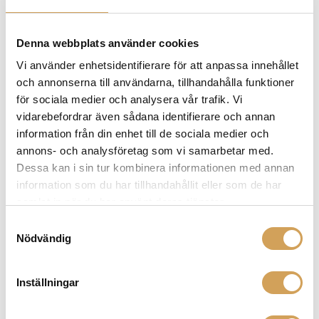
Devialet Remote
Fjärrkontroll/Devialet
Denna webbplats använder cookies
DEVIALET
Vi använder enhetsidentifierare för att anpassa innehållet
Den
Mer info »
2 389,00
kr
/st.
här
och annonserna till användarna, tillhandahålla funktioner
produkten
för sociala medier och analysera vår trafik. Vi
har
vidarebefordrar även sådana identifierare och annan
flera
information från din enhet till de sociala medier och
varianter.
annons- och analysföretag som vi samarbetar med.
De
Dessa kan i sin tur kombinera informationen med annan
olika
information som du har tillhandahållit eller som de har
alternativen
samlat in när du har använt deras tjänster.
kan
Samtyckesval
väljas
Nödvändig
på
produktsidan
EverSolo BTR-V16
Inställningar
Fjärrkontroll/EverSolo
EVERSOLO