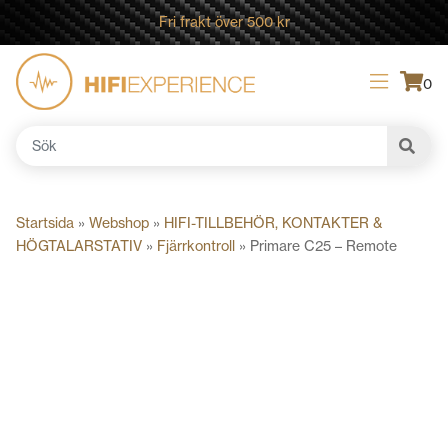
Fri frakt över 500 kr
0
Sök
efter:
Startsida
»
Webshop
»
HIFI-TILLBEHÖR, KONTAKTER &
HÖGTALARSTATIV
»
Fjärrkontroll
»
Primare C25 – Remote