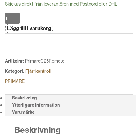
Skickas direkt från leverantören med Postnord eller DHL
Primare
C25
Lägg till i varukorg
-
Remote
mängd
Artikelnr:
PrimareC25Remote
Kategori:
Fjärrkontroll
PRIMARE
Beskrivning
Ytterligare information
Varumärke
Beskrivning