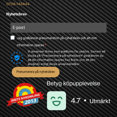
0709-145444
Nyhetsbrev
Jag godkänner prenumeration på nyhetsbrev och att min
information sparas.
Vi använder Brevo som plattform för utskick. Genom att
klicka på "Prenumerera på nyhetsbrev" godkänner du
att din information sparas hos Brevo och att den
används enligt deras
användarvillkor
Prenumerera på nyhetsbrev