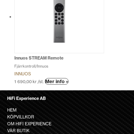
flera
varianter.
De
olika
alternativen
kan
väljas
på
produktsidan
Innuos STREAM Remote
Fjärrkontroll/Innuos
INNUOS
Den
Mer info »
1 690,00
kr
/st.
här
produkten
HiFi Experience AB
har
flera
HEM
varianter.
KÖPVILLKOR
De
OM HIFI EXPERIENCE
olika
VÅR BUTIK