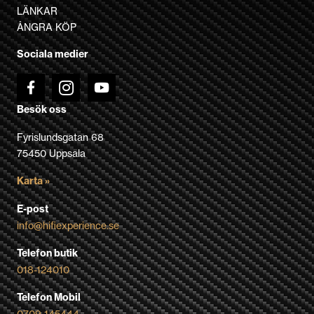
LÄNKAR
ÅNGRA KÖP
Sociala medier
Besök oss
Fyrislundsgatan 68
75450 Uppsala
Karta »
E-post
info@hifiexperience.se
Telefon butik
018-124010
Telefon Mobil
0709-145444