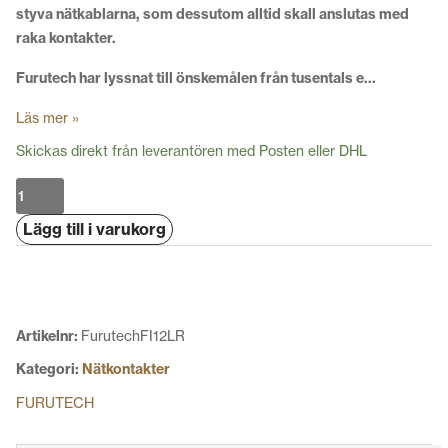
styva nätkablarna, som dessutom alltid skall anslutas med
raka kontakter.
Furutech har lyssnat till önskemålen från tusentals e…
Läs mer »
Skickas direkt från leverantören med Posten eller DHL
Furutech
FI-
Lägg till i varukorg
12L
(R)
mängd
Artikelnr:
FurutechFI12LR
Kategori:
Nätkontakter
FURUTECH