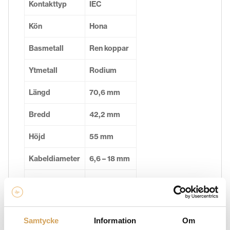
Kontakttyp
IEC
Kön
Hona
Basmetall
Ren koppar
Ytmetall
Rodium
Längd
70,6 mm
Bredd
42,2 mm
Höjd
55 mm
Kabeldiameter
6,6 – 18 mm
Belastbarhet
16 A / 250 V
Max kabelarea
5,5 mm²
Samtycke
Information
Om
Anslutning
Skruv