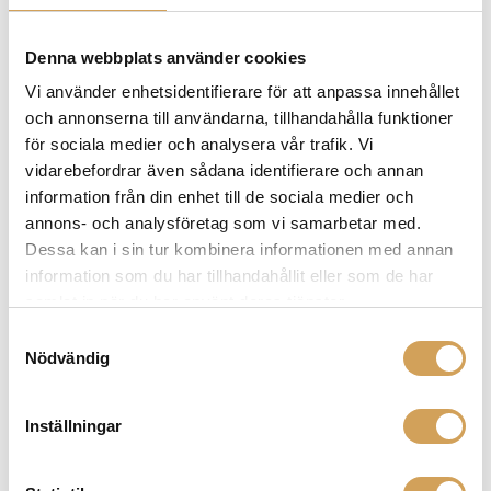
Denna webbplats använder cookies
Ytterligare information
Vi använder enhetsidentifierare för att anpassa innehållet
och annonserna till användarna, tillhandahålla funktioner
Vikt
2,0 kg
för sociala medier och analysera vår trafik. Vi
vidarebefordrar även sådana identifierare och annan
information från din enhet till de sociala medier och
Varumärke
annons- och analysföretag som vi samarbetar med.
Dessa kan i sin tur kombinera informationen med annan
FURUTECH
information som du har tillhandahållit eller som de har
samlat in när du har använt deras tjänster.
Vi erbjuder ett brett utbud av Furutech produkter som
är avsedda att förbättra och optimera din
Samtyckesval
musikupplevelse. Hos HiFi Experience har vi allt ifrån
Nödvändig
Furutech kablar och kontakter, till skivpuck och
skivborste för att rengöra vinylskivor. Ja, oavsett vilket
Inställningar
tillbehör du är ute efter till ditt ljudsystem har vi det du
söker. Du hittar både elkabel, nätverkskabel,
vägguttag, banankontakt, gaffelkontakt, lödtenn, RCA