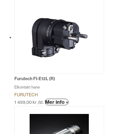
Furutech FI-E12L (R)
Elkontakt hane
FURUTECH
Mer info »
1 499,00
kr
/st.