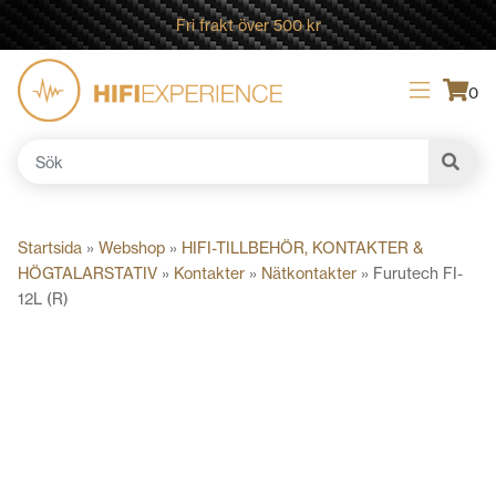
Fri frakt över 500 kr
0
Sök
efter:
Startsida
»
Webshop
»
HIFI-TILLBEHÖR, KONTAKTER &
HÖGTALARSTATIV
»
Kontakter
»
Nätkontakter
»
Furutech FI-
12L (R)