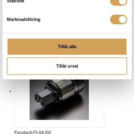
Statistik
kontakt, jordad kontakt och mycket mer! Maximera
prestandan och få ut det bästa av din ljudutrustning
och högtalarsystem från Furutech idag!
Marknadsföring
Tillåt alla
Relaterade produkter
Tillåt urval
Furutech FI-28 (G)