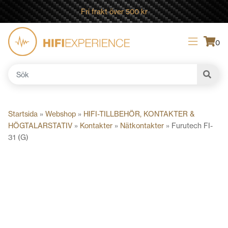
Fri frakt över 500 kr
0
Sök
efter:
Startsida
»
Webshop
»
HIFI-TILLBEHÖR, KONTAKTER &
HÖGTALARSTATIV
»
Kontakter
»
Nätkontakter
»
Furutech FI-
31 (G)