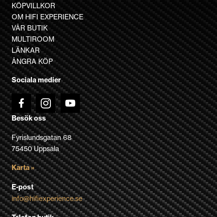
KÖPVILLKOR
OM HIFI EXPERIENCE
VÅR BUTIK
MULTIROOM
LÄNKAR
ÅNGRA KÖP
Sociala medier
Besök oss
Fyrislundsgatan 68
75450 Uppsala
Karta »
E-post
info@hifiexperience.se