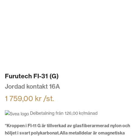
Furutech FI-31 (G)
Jordad kontakt 16A
1 759,00
kr
/st.
Delbetalning från
126,00
kr
/månad
“Kroppen i FI-11 G är tillverkad av glasfiberarmerad nylon och
höljet i svart polykarbonat.Alla metalldelar är omagnetiska