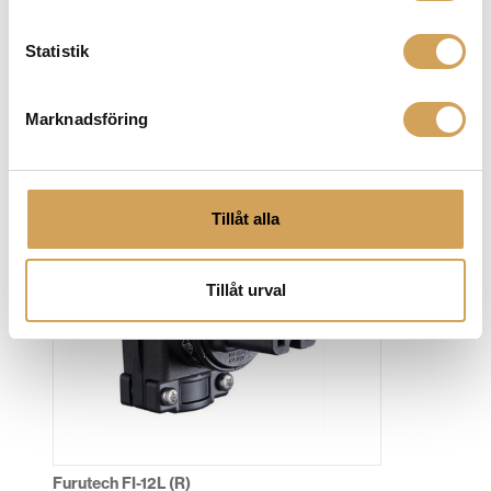
Statistik
Supra lorad SWF-10S
Marknadsföring
Jordad kontakt 10A
SUPRA CABLES
Mer info »
159,00
kr
/st.
Tillåt alla
Tillåt urval
Furutech FI-12L (R)