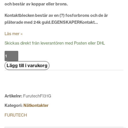
och består av koppar eller brons.
Kontaktblecken består av en (?) fosforbrons och de är
pläterade med 24k guld.EGENSKAPERKontakt…
Läs mer »
Skickas direkt från leverantören med Posten eller DHL
Furutech
FI-
Lägg till i varukorg
31
(G)
mängd
Artikelnr:
FurutechFI31G
Kategori:
Nätkontakter
FURUTECH