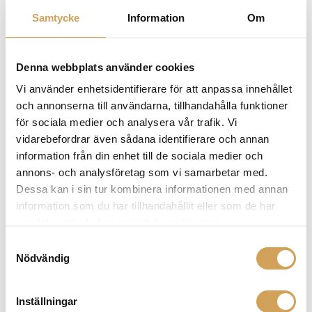
skivborste för att rengöra vinylskivor. Ja, oavsett vilket
Samtycke
Information
Om
tillbehör du är ute efter till ditt ljudsystem har vi det du
söker. Du hittar både elkabel, nätverkskabel,
vägguttag, banankontakt, gaffelkontakt, lödtenn, RCA
Denna webbplats använder cookies
kontakt, jordad kontakt och mycket mer! Maximera
prestandan och få ut det bästa av din ljudutrustning
Vi använder enhetsidentifierare för att anpassa innehållet
och högtalarsystem från Furutech idag!
och annonserna till användarna, tillhandahålla funktioner
för sociala medier och analysera vår trafik. Vi
vidarebefordrar även sådana identifierare och annan
information från din enhet till de sociala medier och
Relaterade produkter
annons- och analysföretag som vi samarbetar med.
Dessa kan i sin tur kombinera informationen med annan
information som du har tillhandahållit eller som de har
samlat in när du har använt deras tjänster.
Samtyckesval
Nödvändig
Inställningar