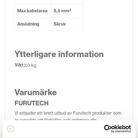
Max kabelarea
5,5 mm²
Anslutning
Skruv
Ytterligare information
Vikt
2,0 kg
Varumärke
FURUTECH
Vi erbjuder ett brett utbud av Furutech produkter som
är avsedda att förbättra och optimera din
musikupplevelse. Hos HiFi Experience har vi allt ifrån
Furutech kablar och kontakter, till skivpuck och