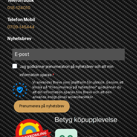
Telefon butik
018-124010
Telefon Mobil
0709-145444
Nyhetsbrev
Jag godkänner prenumeration på nyhetsbrev och att min
information sparas.
Vi använder Brevo som plattform för utskick. Genom att
klicka på "Prenumerera på nyhetsbrev" godkänner du
att din information sparas hos Brevo och att den
används enligt deras
användarvillkor
Prenumerera på nyhetsbrev