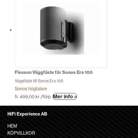
har
flera
varianter.
De
olika
alternativen
kan
väljas
på
produktsidan
Flexson Väggfäste för Sonos Era 100
Väggfäste till Sonos Era 100
Sonos högtalare
Den
Mer info »
fr.
499,00
kr
/förp.
här
produkten
HiFi Experience AB
har
flera
HEM
varianter.
KÖPVILLKOR
De