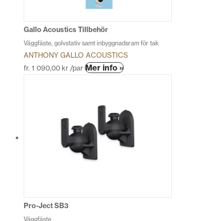
Gallo Acoustics Tillbehör
Väggfäste, golvstativ samt inbyggnadsram för tak
ANTHONY GALLO ACOUSTICS
Den
Mer info »
fr.
1 090,00
kr
/par
här
produkten
har
flera
varianter.
De
olika
alternativen
kan
väljas
på
produktsidan
Pro-Ject SB3
Väggfäste