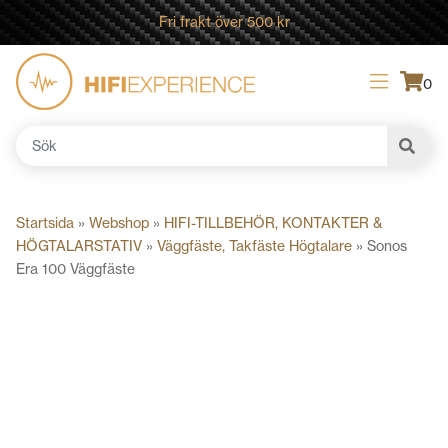
Fri frakt över 500 kr
0
Sök
efter:
Startsida
»
Webshop
»
HIFI-TILLBEHÖR, KONTAKTER &
HÖGTALARSTATIV
»
Väggfäste, Takfäste Högtalare
»
Sonos
Era 100 Väggfäste