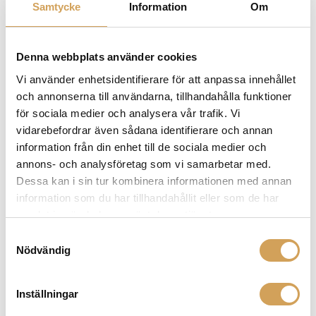
Färg
Samtycke
Information
Om
Denna webbplats använder cookies
Varumärke
Vi använder enhetsidentifierare för att anpassa innehållet
Sonos högtalare
och annonserna till användarna, tillhandahålla funktioner
för sociala medier och analysera vår trafik. Vi
Upplev Sonos högtalare hos HiFi Experience - känt för
vidarebefordrar även sådana identifierare och annan
sina innovativa och trådlösa högtalare som ger en
information från din enhet till de sociala medier och
imponerande ljudupplevelse i ditt hem. Utforska vårt
annons- och analysföretag som vi samarbetar med.
sortiment av Sonos högtalare, soundbars, subwoofers,
Dessa kan i sin tur kombinera informationen med annan
streamer och nätverksförstärkare som är speciellt
information som du har tillhandahållit eller som de har
framtagna för att lyfta din musikupplevelse och ditt
samlat in när du har använt deras tjänster.
hemmabiosystem.
Den stora styrkan med Sonos är
det optimala multiroom-systemet där du enkelt
Samtyckesval
strömmar din favoritmusik från olika källor och styr allt
Nödvändig
smidigt via appen. Vare sig du är ute efter en diskret
vägghögtalare, utomhushögtalare eller stabila
Inställningar
högtalarstativ kommer Sonos fylla ditt hem med ett
fantastiskt ljud som passar lika bra till din filmkväll som