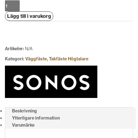
Sonos
Era
Lägg till i varukorg
100
Väggfäste
mängd
Artikelnr:
N/A
Kategori:
Väggfäste, Takfäste Högtalare
Beskrivning
Ytterligare information
Varumärke