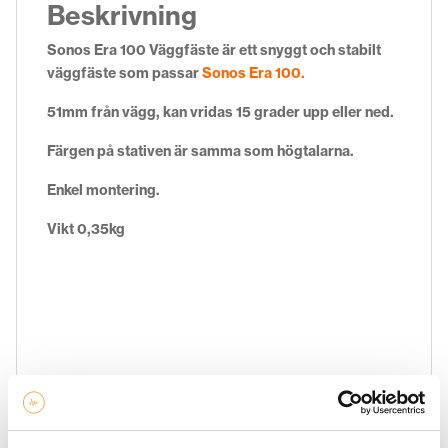
Beskrivning
Sonos Era 100 Väggfäste är ett snyggt och stabilt
väggfäste som passar
Sonos Era 100.
51mm från vägg, kan vridas 15 grader upp eller ned.
Färgen på stativen är samma som högtalarna.
Enkel montering.
Vikt 0,35kg
Ytterligare information
1par Svart
,
1par Vita
,
1st Svart
,
1st Vit