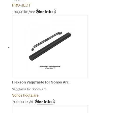
PRO-JECT
Den
Mer info »
199,00
kr
/par
här
produkten
har
flera
varianter.
De
olika
alternativen
kan
väljas
på
produktsidan
Flexson Väggfäste för Sonos Arc
Väggfäste för Sonos Arc
Sonos högtalare
Den
Mer info »
799,00
kr
/st.
här
produkten