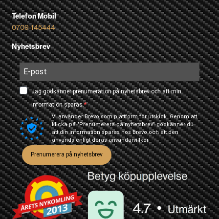
Telefon Mobil
0709-145444
Nyhetsbrev
Jag godkänner prenumeration på nyhetsbrev och att min
information sparas.
Vi använder Brevo som plattform för utskick. Genom att
klicka på "Prenumerera på nyhetsbrev" godkänner du
att din information sparas hos Brevo och att den
används enligt deras
användarvillkor
Prenumerera på nyhetsbrev