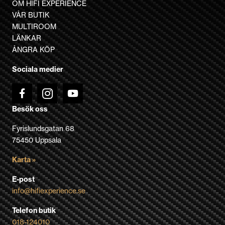
OM HIFI EXPERIENCE
olika
VÅR BUTIK
alternativen
MULTIROOM
kan
LÄNKAR
väljas
ÅNGRA KÖP
på
Sociala medier
produktsidan
Besök oss
Fyrislundsgatan 68
75450 Uppsala
Karta »
E-post
info@hifiexperience.se
Telefon butik
018-124010