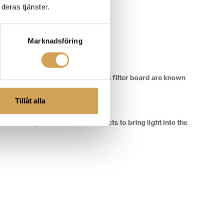
deras tjänster.
bas.
Marknadsföring
nd unique characteristics of RELs filter board are known
 the host systems performance.
Tillåt alla
ent from brightness. Illumination acts to bring light into the