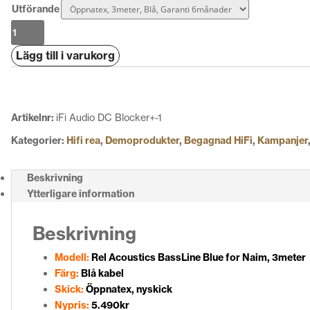
Utförande
Rel
Acoustics
Lägg till i varukorg
BassLine
Blue
for
Naim
Artikelnr:
iFi Audio DC Blocker+-1
mängd
Kategorier:
Hifi rea
,
Demoprodukter
,
Begagnad HiFi
,
Kampanjer
Beskrivning
Ytterligare information
Beskrivning
Modell:
Rel Acoustics BassLine Blue for Naim, 3meter
Färg:
Blå kabel
Skick:
Öppnatex, nyskick
Nypris:
5.490kr