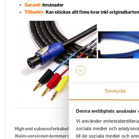
Garanti:
6månader
Tillbehör:
Kan skickas allt finns kvar inkl originalkarto
Samtycke
Denna webbplats använder 
Vi använder enhetsidentifierar
sociala medier och analysera 
High end subwooferkabel från Rel Acoustics.
till de sociala medier och a
Naim-versionen kommer med stapelbara bananpluggar vilket i