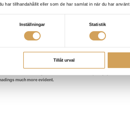
har tillhandahållit eller som de har samlat in när du har använt 
ommit med en high end modell.
r en förbättrad kabel för dom som vill få ut max prestanda ur sin Rel
Inställningar
Statistik
ove every aspect of your entire systems performance. The special a
to designing cables optimized for REL Sub Bass Systems.
cted so that it will improve the overall sound of EVERY aspect of
Tillåt urval
ond the obvious bass region.
h the entire soundstage is
illuminated
. This is a quality quite differ
shadings much more evident.