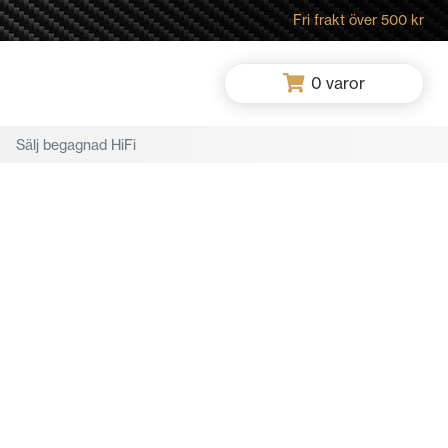
Fri frakt över 500 kr
0
varor
Sälj begagnad HiFi