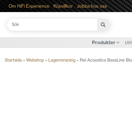
Om HiFi Experience
Köpvillkor
Jobba hos oss
Sök
efter:
Produkter
Utf
Startsida
»
Webshop
»
Lagerrensning
»
Rel Acoustics BassLine Blu