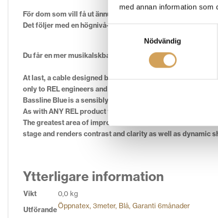
med annan information som du 
För dom som vill få ut ännu mer ur sin Relbas så har dom k
Det följer med en högnivå-kabel till alla Rel basar det här ä
Samtyckesval
Nödvändig
Du får en mer musikalskbas, bättre ljudbild mer dynamik.
At last, a cable designed by RELs engineering team to impr
only to REL engineers and within this circuit lies the key 
Bassline Blue
is a sensibly-dimensioned cable, well-constru
As with ANY REL product the improvement extends well bey
The greatest area of improvement lies in the manner in whic
stage and renders contrast and clarity as well as dynamic 
Ytterligare information
Vikt
0,0 kg
Öppnatex, 3meter, Blå, Garanti 6månader
Utförande