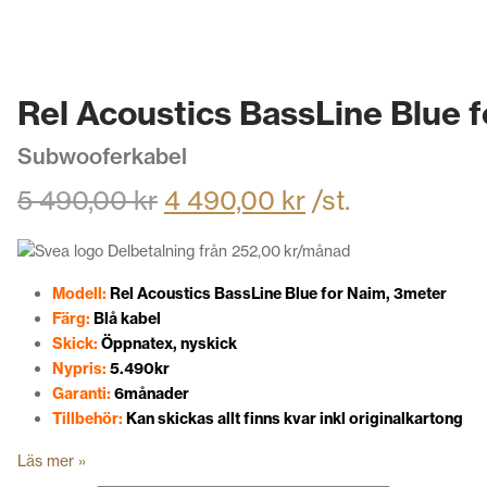
Rel Acoustics BassLine Blue 
Subwooferkabel
5 490,00
kr
4 490,00
kr
/st.
Delbetalning från
252,00
kr
/månad
Modell:
Rel Acoustics BassLine Blue for Naim, 3meter
Färg:
Blå kabel
Skick:
Öppnatex, nyskick
Nypris:
5.490kr
Garanti:
6månader
Tillbehör:
Kan skickas allt finns kvar inkl originalkartong
Läs mer »