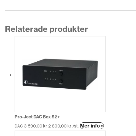
Relaterade produkter
Pro-Ject DAC Box S2+
Den
Mer info »
3 590,00
kr
2 890,00
kr
/st.
DAC
här