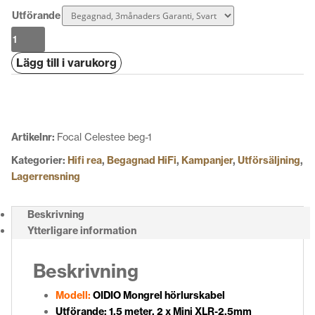
Utförande
OIDIO
Mongrel
Lägg till i varukorg
hörlurskabel
mängd
Artikelnr:
Focal Celestee beg-1
Kategorier:
Hifi rea
,
Begagnad HiFi
,
Kampanjer
,
Utförsäljning
,
Lagerrensning
Beskrivning
Ytterligare information
Beskrivning
Modell:
OIDIO Mongrel hörlurskabel
Utförande: 1,5 meter, 2 x Mini XLR-2.5mm