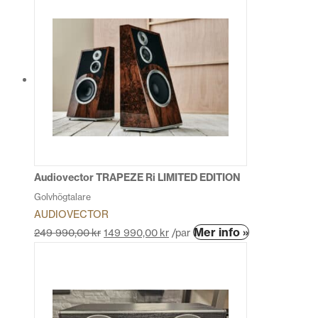
produkten
har
flera
varianter.
De
olika
alternativen
kan
väljas
på
produktsidan
Audiovector TRAPEZE Ri LIMITED EDITION
Golvhögtalare
AUDIOVECTOR
Den
Mer info »
249 990,00
kr
149 990,00
kr
/par
här
produkten
har
flera
varianter.