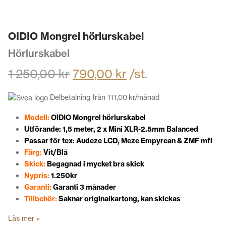
OIDIO Mongrel hörlurskabel
Hörlurskabel
1 250,00
kr
790,00
kr
/st.
Delbetalning från
111,00
kr
/månad
Modell:
OIDIO Mongrel hörlurskabel
Utförande: 1,5 meter, 2 x Mini XLR-2.5mm Balanced
Passar för tex: Audeze LCD, Meze Empyrean & ZMF mfl
Färg:
Vit/Blå
Skick:
Begagnad i mycket bra skick
Nypris:
1.250kr
Garanti:
Garanti 3 månader
Tillbehör:
Saknar originalkartong, kan skickas
Läs mer »