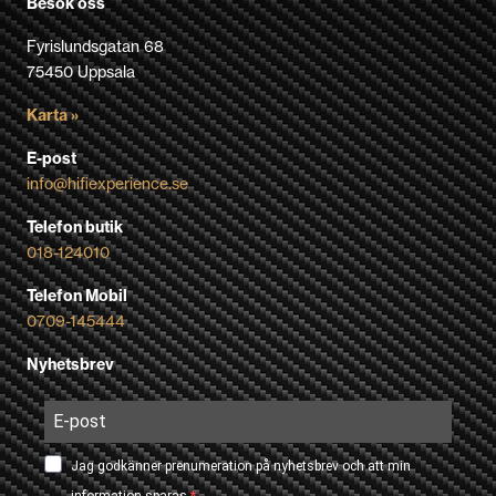
Besök oss
Fyrislundsgatan 68
75450 Uppsala
Karta »
E-post
info@hifiexperience.se
Telefon butik
018-124010
Telefon Mobil
0709-145444
Nyhetsbrev
Jag godkänner prenumeration på nyhetsbrev och att min
information sparas.