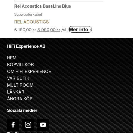
produk
Rel Acoustics BassLine Blue
Subwooferkabel
REL ACOUSTICS
Den
Mer info »
6 190,00
kr
3 990,00
kr
/st.
här
produkten
HiFi Experience AB
har
flera
HEM
varianter.
KÖPVILLKOR
De
OM HIFI EXPERIENCE
olika
VÅR BUTIK
alternativen
MULTIROOM
kan
LÄNKAR
väljas
ÅNGRA KÖP
på
Sociala medier
produktsidan