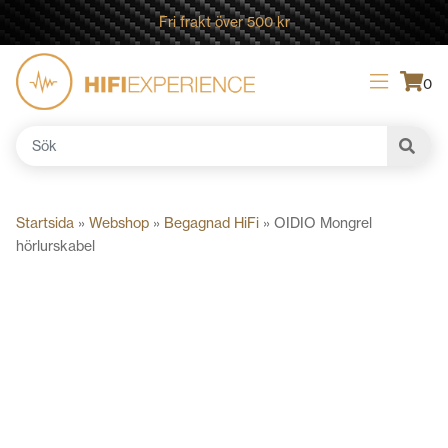
Fri frakt över 500 kr
0
Sök
efter:
Startsida
»
Webshop
»
Begagnad HiFi
»
OIDIO Mongrel
hörlurskabel