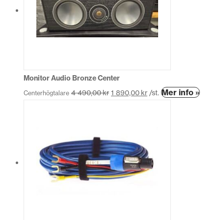
De
olika
alternativen
kan
väljas
på
produktsidan
Monitor Audio Bronze Center
Den
Mer info »
4 490,00
kr
1 890,00
kr
/st.
Centerhögtalare
här
produ
har
flera
variant
De
olika
altern
kan
väljas
på