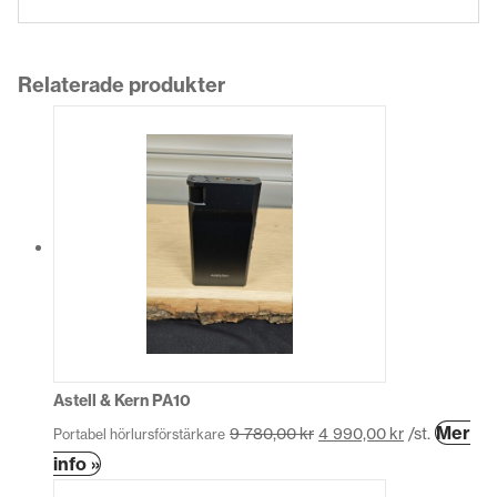
Relaterade produkter
Astell & Kern PA10
Mer
9 780,00
kr
4 990,00
kr
/st.
Portabel hörlursförstärkare
Den
info »
här