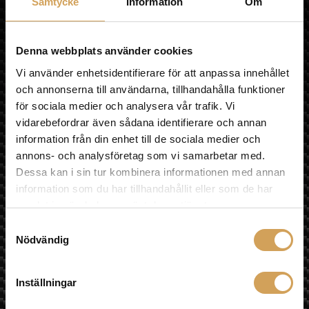
Samtycke
Information
Om
varianter.
KÖPVILLKOR
De
OM HIFI EXPERIENCE
olika
VÅR BUTIK
alternativen
Denna webbplats använder cookies
MULTIROOM
kan
LÄNKAR
Vi använder enhetsidentifierare för att anpassa innehållet
väljas
ÅNGRA KÖP
och annonserna till användarna, tillhandahålla funktioner
på
för sociala medier och analysera vår trafik. Vi
Sociala medier
produktsidan
vidarebefordrar även sådana identifierare och annan
information från din enhet till de sociala medier och
annons- och analysföretag som vi samarbetar med.
Besök oss
Dessa kan i sin tur kombinera informationen med annan
information som du har tillhandahållit eller som de har
Fyrislundsgatan 68
samlat in när du har använt deras tjänster.
75450 Uppsala
Samtyckesval
Karta »
Nödvändig
E-post
info@hifiexperience.se
Inställningar