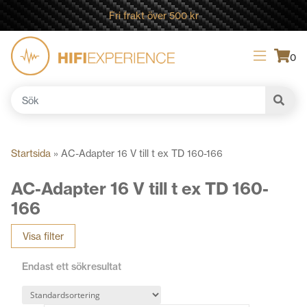
Fri frakt över 500 kr
0
Sök
efter:
Startsida
»
AC-Adapter 16 V till t ex TD 160-166
AC-Adapter 16 V till t ex TD 160-
166
Visa filter
Endast ett sökresultat