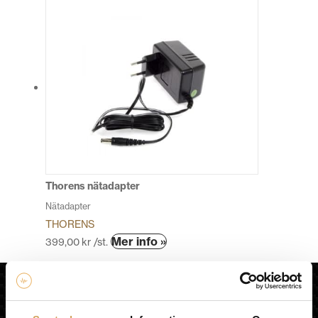
Thorens nätadapter
Nätadapter
THORENS
Den
Mer info »
399,00
kr
/st.
här
produkten
HiFi Experience AB
har
flera
HEM