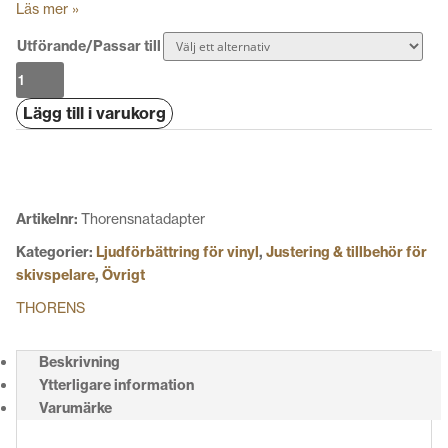
Läs mer »
Utförande/Passar till
Thorens
nätadapter
Lägg till i varukorg
mängd
Artikelnr:
Thorensnatadapter
Kategorier:
Ljudförbättring för vinyl
,
Justering & tillbehör för
skivspelare
,
Övrigt
THORENS
Beskrivning
Ytterligare information
Varumärke