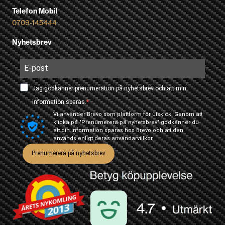
Telefon Mobil
0709-145444
Nyhetsbrev
Jag godkänner prenumeration på nyhetsbrev och att min
information sparas.
Vi använder Brevo som plattform för utskick. Genom att
klicka på "Prenumerera på nyhetsbrev" godkänner du
att din information sparas hos Brevo och att den
används enligt deras
användarvillkor
Prenumerera på nyhetsbrev