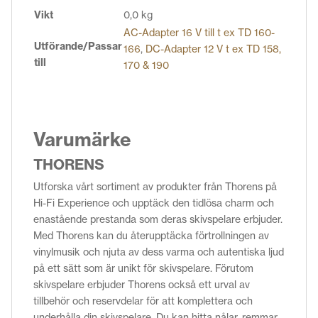
Vikt
0,0 kg
AC-Adapter 16 V till t ex TD 160-
Utförande/Passar
166
,
DC-Adapter 12 V t ex TD 158,
till
170 & 190
Varumärke
THORENS
Utforska vårt sortiment av produkter från Thorens på
Hi-Fi Experience och upptäck den tidlösa charm och
enastående prestanda som deras skivspelare erbjuder.
Med Thorens kan du återupptäcka förtrollningen av
vinylmusik och njuta av dess varma och autentiska ljud
på ett sätt som är unikt för skivspelare. Förutom
skivspelare erbjuder Thorens också ett urval av
tillbehör och reservdelar för att komplettera och
underhålla din skivspelare. Du kan hitta nålar, remmar,