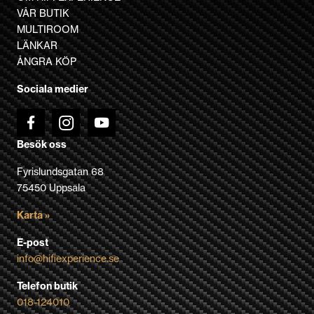
olika
VÅR BUTIK
alternativen
MULTIROOM
kan
LÄNKAR
väljas
ÅNGRA KÖP
på
Sociala medier
produktsidan
Besök oss
Fyrislundsgatan 68
75450 Uppsala
Karta »
E-post
info@hifiexperience.se
Telefon butik
018-124010