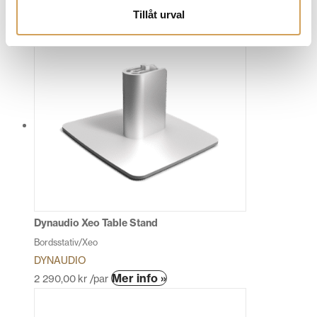
ISOTEK
Tillåt urval
Mer info »
390,00
kr
/st.
Dynaudio Xeo Table Stand
Bordsstativ/Xeo
DYNAUDIO
Den
Mer info »
2 290,00
kr
/par
här
produkten