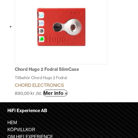
har
flera
varianter.
De
olika
alternativen
kan
väljas
på
produktsidan
Chord Hugo 2 Fodral SlimCase
Tillbehör Chord Hugo 2 Fodral
CHORD ELECTRONICS
Den
Mer info »
890,00
kr
/st.
här
produkten
HiFi Experience AB
har
flera
HEM
varianter.
KÖPVILLKOR
De
OM HIFI EXPERIENCE