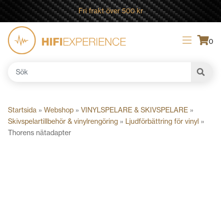
Fri frakt över 500 kr
0
Sök
efter:
Startsida
»
Webshop
»
VINYLSPELARE & SKIVSPELARE
»
Skivspelartillbehör & vinylrengöring
»
Ljudförbättring för vinyl
»
Thorens nätadapter