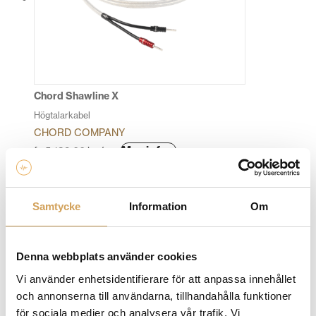
olika
alternativen
kan
väljas
på
produktsidan
Chord Shawline X
Högtalarkabel
CHORD COMPANY
Den
Mer info »
fr.
5 139,00
kr
/par
här
produkten
har
Samtycke
Information
Om
flera
varianter.
De
Denna webbplats använder cookies
olika
alternativen
Vi använder enhetsidentifierare för att anpassa innehållet
kan
och annonserna till användarna, tillhandahålla funktioner
väljas
för sociala medier och analysera vår trafik. Vi