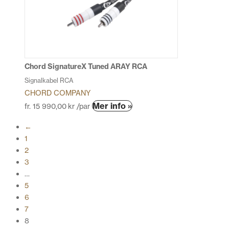
olika
alternativen
kan
väljas
på
produktsidan
Chord SignatureX Tuned ARAY RCA
Signalkabel RCA
CHORD COMPANY
Den
Mer info »
fr.
15 990,00
kr
/par
här
←
produkten
1
har
2
flera
3
varianter.
…
De
5
olika
6
alternativen
7
kan
8
väljas