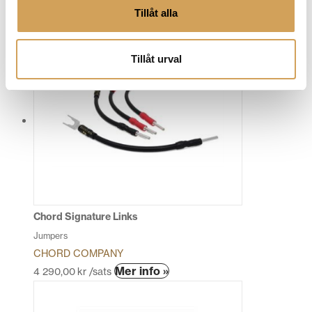
CHORD COMPANY
Tillåt alla
Den
Mer info »
fr.
15 990,00
kr
/st.
här
produkten
Tillåt urval
har
flera
varianter.
De
olika
alternativen
kan
väljas
på
produktsidan
Chord Signature Links
Jumpers
CHORD COMPANY
Den
Mer info »
4 290,00
kr
/sats
här
produkten