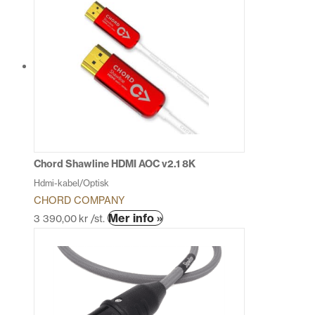
Chord Shawline HDMI AOC v2.1 8K
Hdmi-kabel/Optisk
CHORD COMPANY
Den
Mer info »
3 390,00
kr
/st.
här
produkten
har
flera
varianter.
De