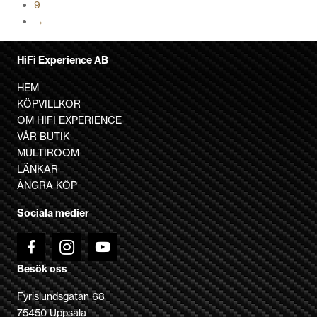
9
på
→
produktsidan
HiFi Experience AB
HEM
KÖPVILLKOR
OM HIFI EXPERIENCE
VÅR BUTIK
MULTIROOM
LÄNKAR
ÅNGRA KÖP
Sociala medier
Besök oss
Fyrislundsgatan 68
75450 Uppsala