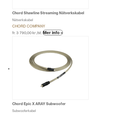
på
produktsidan
Chord Shawline Streaming Nätverkskabel
Nätverkskabel
CHORD COMPANY
Den
Mer info »
fr.
3 790,00
kr
/st.
här
produkten
har
flera
varianter.
De
olika
alternativen
kan
väljas
på
produktsidan
Chord Epic X ARAY Subwoofer
Subwooferkabel