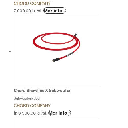
CHORD COMPANY
Den
Mer info »
7 990,00
kr
/st.
här
produkten
har
flera
varianter.
De
olika
alternativen
kan
väljas
på
produktsidan
Chord Shawline X Subwoofer
Subwooferkabel
CHORD COMPANY
Den
Mer info »
fr.
3 990,00
kr
/st.
här
produkten