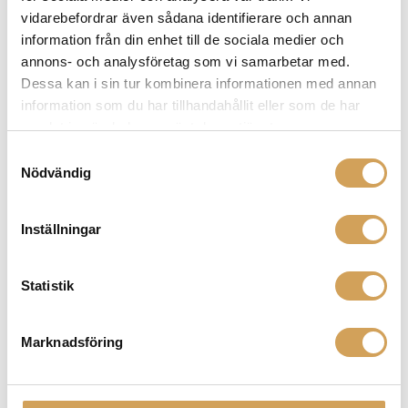
på
vidarebefordrar även sådana identifierare och annan
produktsidan
information från din enhet till de sociala medier och
Chord Shawline Digital
annons- och analysföretag som vi samarbetar med.
Digital/coaxial Rca
Dessa kan i sin tur kombinera informationen med annan
CHORD COMPANY
information som du har tillhandahållit eller som de har
Den
Mer info »
fr.
3 290,00
kr
/st.
samlat in när du har använt deras tjänster.
här
produkten
Samtyckesval
har
Nödvändig
flera
varianter.
Inställningar
De
olika
alternativen
Statistik
kan
väljas
på
Marknadsföring
produktsidan
Chord Signature Digital Super ARAY 1RCA – 1RCA
Digital/coaxial Rca