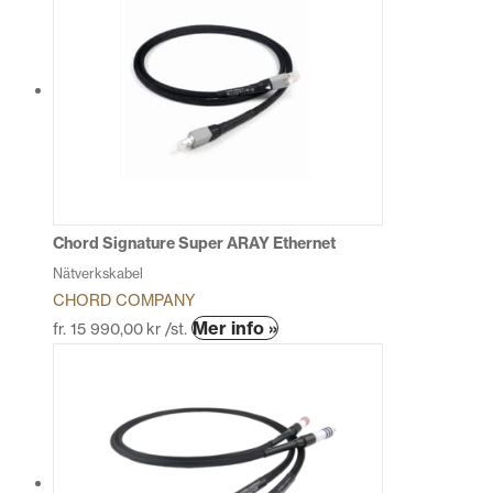
har
flera
varianter.
De
olika
alternativen
kan
väljas
på
produktsidan
Chord Signature Super ARAY Ethernet
Nätverkskabel
CHORD COMPANY
Den
Mer info »
fr.
15 990,00
kr
/st.
här
produkten
har
flera
varianter.
De