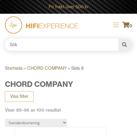
Fri frakt över 500 kr
0
Sök
efter:
Startsida
»
CHORD COMPANY
»
Sida 8
CHORD COMPANY
Visa filter
Visar 85–96 av 100 resultat