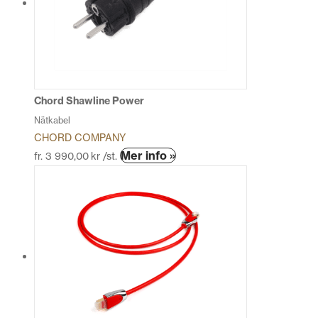
olika
alternativen
kan
väljas
på
produktsidan
Chord Shawline Power
Nätkabel
CHORD COMPANY
Den
Mer info »
fr.
3 990,00
kr
/st.
här
produkten
har
flera
varianter.
De
olika
alternativen
kan
väljas