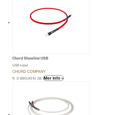
har
flera
varianter.
De
olika
alternativen
kan
väljas
på
produktsidan
Chord Shawline USB
USB-kabel
CHORD COMPANY
Den
Mer info »
fr.
3 990,00
kr
/st.
här
produkten
har
flera
varianter.
De