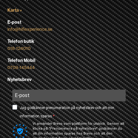
Karta »
E-post
info@hifiexperience.se
Telefon butik
018-124010
Telefon Mobil
0709-145444
Nyhetsbrev
Jag godkänner prenumeration på nyhetsbrev och att min
information sparas.
Vi använder Brevo som plattform för utskick. Genom att
klicka på "Prenumerera på nyhetsbrev" godkänner du
att din information sparas hos Brevo och att den