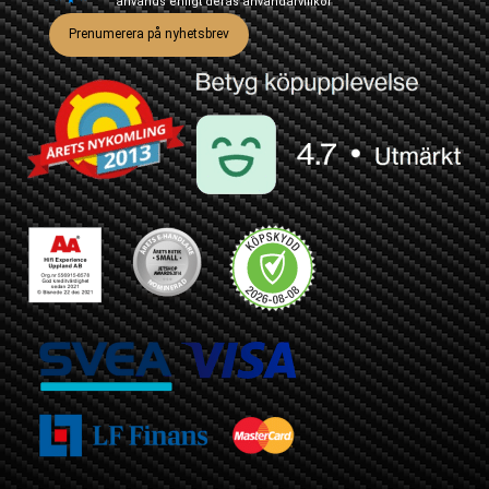
används enligt deras
användarvillkor
Prenumerera på nyhetsbrev