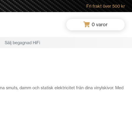
Fri frakt över 500 kr
0
varor
Sälj begagnad HiFi
na smuts, damm och statisk elektricitet från dina vinylskivor. Med