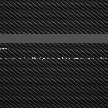
paras.
 på "Prenumerera på nyhetsbrev" godkänner du att din information sparas hos Brevo