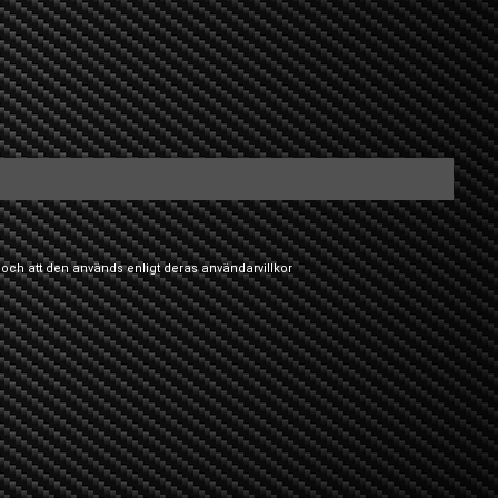
 och att den används enligt deras
användarvillkor