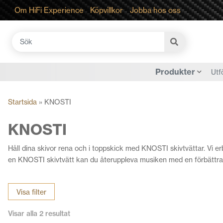
Om HiFi Experience
Köpvillkor
Jobba hos oss
Sök
efter:
Produkter
Utf
Startsida
»
KNOSTI
KNOSTI
Håll dina skivor rena och i toppskick med KNOSTI skivtvättar. Vi er
en KNOSTI skivtvätt kan du återuppleva musiken med en förbättrad l
Visa filter
Visar alla 2 resultat