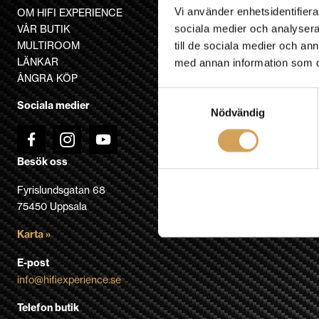
Vi använder enhetsidentifierar
OM HIFI EXPERIENCE
sociala medier och analysera 
VÅR BUTIK
MULTIROOM
till de sociala medier och a
LÄNKAR
med annan information som du 
ÅNGRA KÖP
Samtyckesval
Sociala medier
Nödvändig
Besök oss
Fyrislundsgatan 68
75450 Uppsala
Karta »
E-post
info@hifiexperience.se
Telefon butik