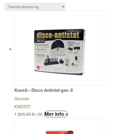
Knosti – Disco Antistat gen. II
Skivtvätt
KNOSTI
Mer info »
1 265,00
kr
/st.