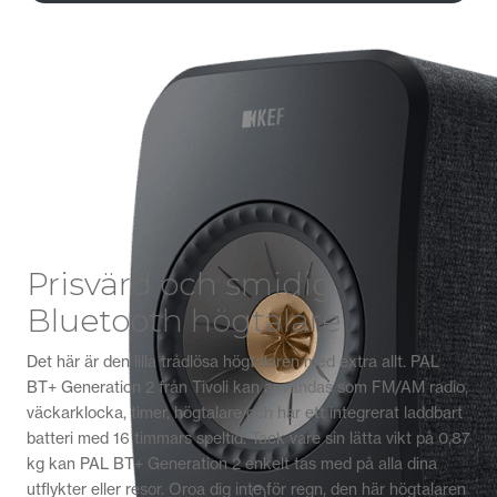
Prisvärd och smidig
Bluetooth högtalare
Det här är den lilla trådlösa högtalaren med extra allt. PAL
BT+ Generation 2 från Tivoli kan användas som FM/AM radio,
väckarklocka, timer, högtalare och har ett integrerat laddbart
batteri med 16 timmars speltid. Tack vare sin lätta vikt på 0,87
kg kan PAL BT+ Generation 2 enkelt tas med på alla dina
utflykter eller resor. Oroa dig inte för regn, den här högtalaren