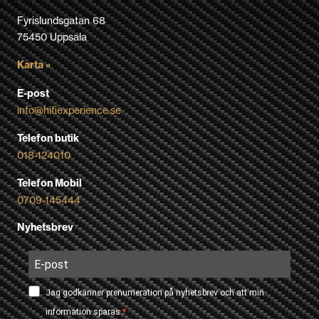
Fyrislundsgatan 68
75450 Uppsala
Karta »
E-post
info@hifiexperience.se
Telefon butik
018-124010
Telefon Mobil
0709-145444
Nyhetsbrev
Jag godkänner prenumeration på nyhetsbrev och att min
information sparas.