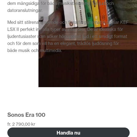
dem mångsidiga för både musikstreaming, TV-ljud och
datoranslutningar.
Med sitt stilrena utseende och flera färgalternativ passar KEF
LSX II perfekt in i alla typer av interiörer. De är idealiska för
ljudentusiaster som söker högupplöst ljud i ett smidigt format
och för dem som vill ha en elegant, trådlös ljudlösning för
både musik och multimedia.
Sonos Era 100
fr.
2 790,00
kr
Handla nu