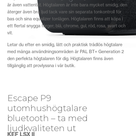
är även vattentät. Högtalaren är inte bara mycket smidig, den
återger även bra ljud tack vare sin separata tonkontroll för
bas och sina equalizer tonlägen. Högtalaren finns att köpa i
ett flertal snygga färger; blå, chrome, gul, röd, rosa, svart och
vit.
Letar du efter en smidig, lätt och praktisk trådlös högtalare
med många användningsområden är PAL BT+ Generation 2
den perfekta högtalaren för dig. Högtalaren finns även
tillgänglig att provlyssna i vår butik.
Escape P9
utomhushögtalare
bluetooth – ta med
ljudkvaliteten ut
KEF LSX II