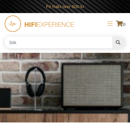
Fri frakt över 500 kr
0
Sök
efter: