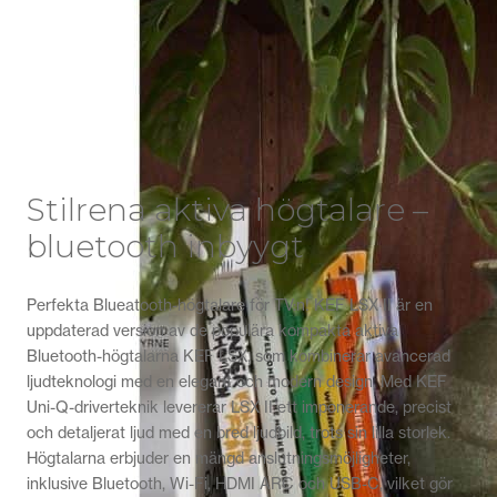
Handla nu
Stilrena aktiva högtalare –
bluetooth inbyygt
Perfekta Blueatooth-högtalare för TV:n! KEF LSX II är en
uppdaterad version av de populära kompakta aktiva
Bluetooth-högtalarna KEF LSX, som kombinerar avancerad
ljudteknologi med en elegant och modern design. Med KEF
Uni-Q-driverteknik levererar LSX II ett imponerande, precist
och detaljerat ljud med en bred ljudbild, trots sin lilla storlek.
Högtalarna erbjuder en mängd anslutningsmöjligheter,
inklusive Bluetooth, Wi-Fi, HDMI ARC och USB-C, vilket gör