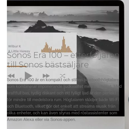
Sonos Era 100 – efterföljaren
till Sonos bästsäljare
Sonos Era 100 är en kompakt och stilren bluetoothhögtalare
som kombinerar imponerande ljudkvalitet med flexibilitet. Med
kraftfull bas, tydlig diskant och ett fylligt ljud är den perfekt
för mindre till medelstora rum. Högtalaren stödjer både Wi-Fi
och Bluetooth, vilket gör det enkelt att streama musik från
olika enheter, och kan även styras med röstassistenter som
Amazon Alexa eller via Sonos-appen.