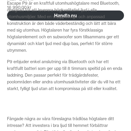
Escape P9 är en kraftfull utomhushögtalare med Bluetooth,
16 990,00
kr
designad för att leverera högkvalitativt ljud i alla
Handla nu
utomhusmiljöer. Med en snygg design och anpassad
konstruktion är den både väderbeständig och lätt att bära
med sig utomhus. Högtalaren har fyra förstklassiga
högtalarelement och en subwoofer som tillsammans ger ett
dynamiskt och klart ljud med djup bas, perfekt för större
utrymmen.
P9 erbjuder enkel anslutning via Bluetooth och har ett
kraftfullt batteri som ger upp till 8 timmars speltid på en enda
laddning. Den passar perfekt för trädgårdsfester,
poolområden eller andra utomhusaktiviteter där du vill ha ett
starkt, fylligt ljud utan att kompromissa på stil eller kvalitet.
Fångade några av våra föreslagna trådlösa högtalare ditt
intresse? Att investera i bra ljud till hemmet förbättrar