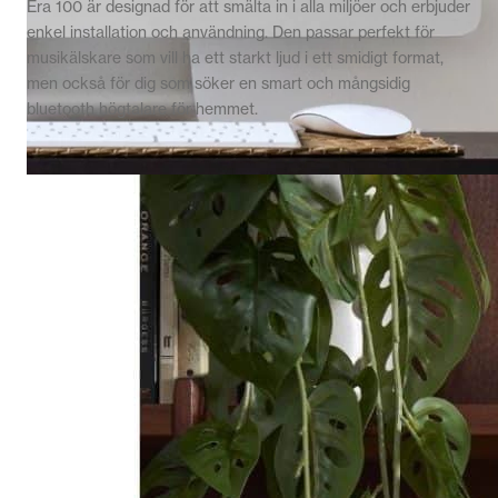
Era 100 är designad för att smälta in i alla miljöer och erbjuder
enkel installation och användning. Den passar perfekt för
musikälskare som vill ha ett starkt ljud i ett smidigt format,
men också för dig som söker en smart och mångsidig
bluetooth högtalare för hemmet.
Klipsch ProMedia Heritage 2.1
Färg: Valnöt
4 990,00
kr