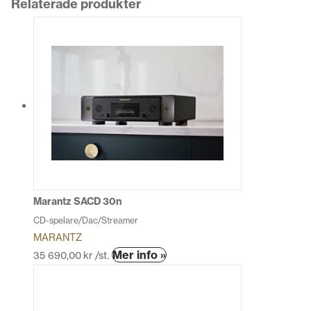
Relaterade produkter
Marantz SACD 30n
CD-spelare/Dac/Streamer
MARANTZ
Den
Mer info »
35 690,00
kr
/st.
här
produkten
har