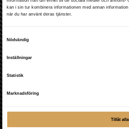
information från din enhet till de sociala medier och annon
information sparas.
kan i sin tur kombinera informationen med annan information s
Vi använder Brevo som plattform för utskick. Genom att
när du har använt deras tjänster.
klicka på "Prenumerera på nyhetsbrev" godkänner du
att din information sparas hos Brevo och att den
används enligt deras
användarvillkor
Prenumerera på nyhetsbrev
Samtyckesval
Nödvändig
Inställningar
Statistik
Marknadsföring
Tillåt alla