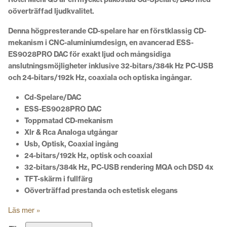
oöverträffad ljudkvalitet.
Denna högpresterande CD-spelare har en förstklassig CD-
mekanism i CNC-aluminiumdesign, en avancerad ESS-
ES9028PRO DAC för exakt ljud och mångsidiga
anslutningsmöjligheter inklusive 32-bitars/384k Hz PC-USB
och 24-bitars/192k Hz, coaxiala och optiska ingångar.
Cd-Spelare/DAC
ESS-ES9028PRO DAC
Toppmatad CD-mekanism
Xlr & Rca Analoga utgångar
Usb, Optisk, Coaxial ingång
24-bitars/192k Hz, optisk och coaxial
32-bitars/384k Hz, PC-USB rendering MQA och DSD 4x
TFT-skärm i fullfärg
Oöverträffad prestanda och estetisk elegans
Läs mer »