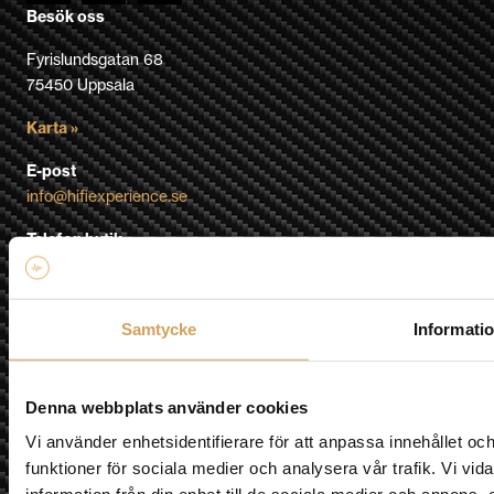
Besök oss
Fyrislundsgatan 68
75450 Uppsala
Karta »
E-post
info@hifiexperience.se
Telefon butik
018-124010
Telefon Mobil
Samtycke
Informati
0709-145444
Nyhetsbrev
Denna webbplats använder cookies
Vi använder enhetsidentifierare för att anpassa innehållet och
funktioner för sociala medier och analysera vår trafik. Vi vi
Jag godkänner prenumeration på nyhetsbrev och att min