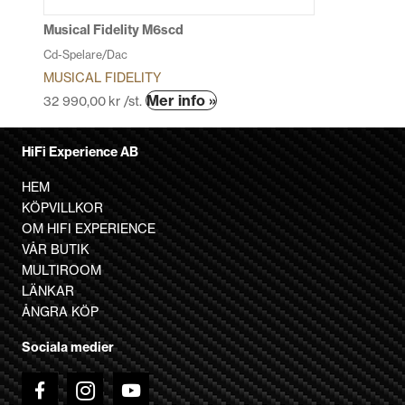
på
produktsidan
Musical Fidelity M6scd
Cd-Spelare/Dac
MUSICAL FIDELITY
Den
Mer info »
32 990,00
kr
/st.
här
produkten
HiFi Experience AB
har
flera
HEM
varianter.
KÖPVILLKOR
De
OM HIFI EXPERIENCE
olika
VÅR BUTIK
alternativen
MULTIROOM
kan
LÄNKAR
väljas
ÅNGRA KÖP
på
Sociala medier
produktsidan