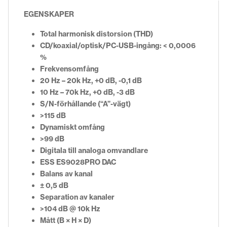
EGENSKAPER
Total harmonisk distorsion (THD)
CD/koaxial/optisk/PC-USB-ingång: < 0,0006
%
Frekvensomfång
20 Hz – 20k Hz, +0 dB, -0,1 dB
10 Hz – 70k Hz, +0 dB, -3 dB
S/N-förhållande (“A”-vägt)
>115 dB
Dynamiskt omfång
>99 dB
Digitala till analoga omvandlare
ESS ES9028PRO DAC
Balans av kanal
± 0,5 dB
Separation av kanaler
>104 dB @ 10k Hz
Mått (B × H × D)