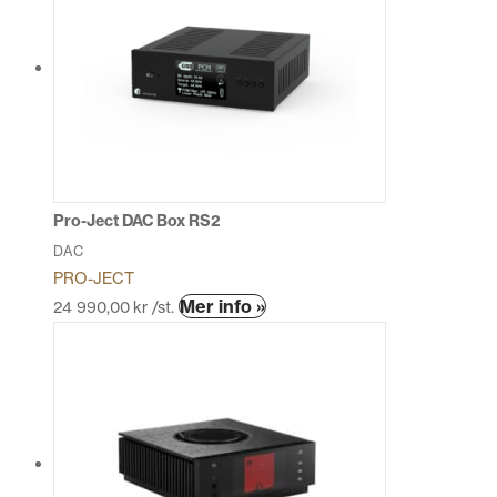
flera
varianter.
De
olika
alternativen
kan
väljas
på
produktsidan
Pro-Ject DAC Box RS2
DAC
PRO-JECT
Den
Mer info »
24 990,00
kr
/st.
här
produkten
har
flera
varianter.
De
olika