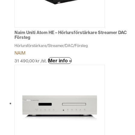
alternativen
kan
väljas
på
produktsidan
Naim Uniti Atom HE – Hörlursförstärkare Streamer DAC
Försteg
Hörlursförstärkare/Streamer/DAC/Försteg
NAIM
Den
Mer info »
31 490,00
kr
/st.
här
produkten
har
flera
varianter.
De
olika
alternativen
kan
väljas