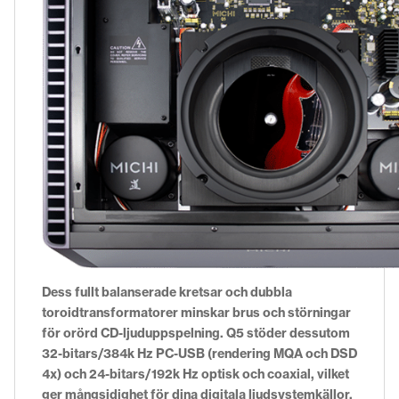
Dess fullt balanserade kretsar och dubbla
toroidtransformatorer minskar brus och störningar
för orörd CD-ljuduppspelning. Q5 stöder dessutom
32-bitars/384k Hz PC-USB (rendering MQA och DSD
4x) och 24-bitars/192k Hz optisk och coaxial, vilket
ger mångsidighet för dina digitala ljudsystemkällor.