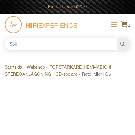
Fri frakt över 500 kr
0
Sök
efter:
Startsida
»
Webshop
»
FÖRSTÄRKARE, HEMMABIO &
STEREOANLÄGGNING
»
CD-spelare
»
Rotel Michi Q5