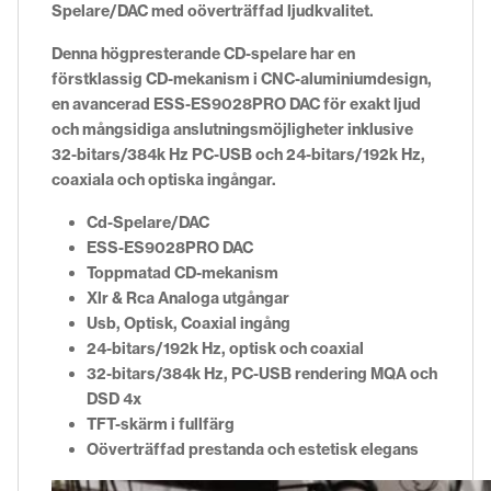
Spelare/DAC med oöverträffad ljudkvalitet.
Denna högpresterande CD-spelare har en
förstklassig CD-mekanism i CNC-aluminiumdesign,
en avancerad ESS-ES9028PRO DAC för exakt ljud
och mångsidiga anslutningsmöjligheter inklusive
32-bitars/384k Hz PC-USB och 24-bitars/192k Hz,
coaxiala och optiska ingångar.
Cd-Spelare/DAC
ESS-ES9028PRO DAC
Toppmatad CD-mekanism
Xlr & Rca Analoga utgångar
Usb, Optisk, Coaxial ingång
24-bitars/192k Hz, optisk och coaxial
32-bitars/384k Hz, PC-USB rendering MQA och
DSD 4x
TFT-skärm i fullfärg
Oöverträffad prestanda och estetisk elegans