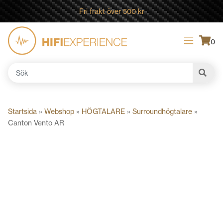
Fri frakt över 500 kr
0
Sök
efter:
Startsida
»
Webshop
»
HÖGTALARE
»
Surroundhögtalare
»
Canton Vento AR