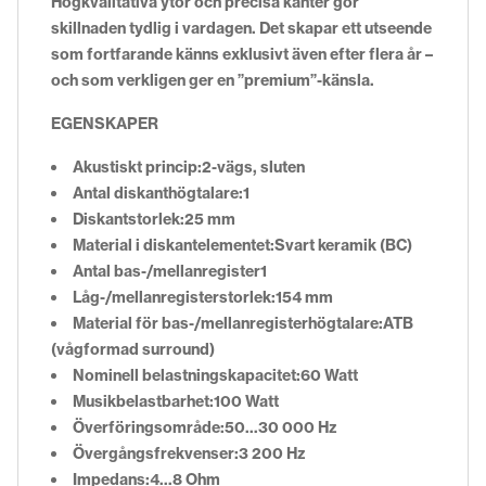
Högkvalitativa ytor och precisa kanter gör
skillnaden tydlig i vardagen. Det skapar ett utseende
som fortfarande känns exklusivt även efter flera år –
och som verkligen ger en ”premium”-känsla.
EGENSKAPER
Akustiskt princip:2-vägs, sluten
Antal diskanthögtalare:1
Diskantstorlek:25 mm
Material i diskantelementet:Svart keramik (BC)
Antal bas-/mellanregister1
Låg-/mellanregisterstorlek:154 mm
Material för bas-/mellanregisterhögtalare:ATB
(vågformad surround)
Nominell belastningskapacitet:60 Watt
Musikbelastbarhet:100 Watt
Överföringsområde:50…30 000 Hz
Övergångsfrekvenser:3 200 Hz
Impedans:4…8 Ohm