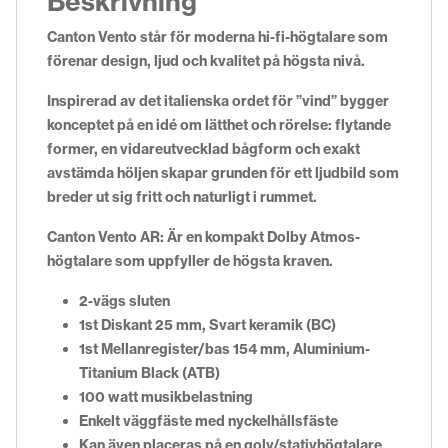
Beskrivning
Canton Vento står för moderna hi-fi-högtalare som
förenar design, ljud och kvalitet på högsta nivå.
Inspirerad av det italienska ordet för ”vind” bygger
konceptet på en idé om lätthet och rörelse: flytande
former, en vidareutvecklad bågform och exakt
avstämda höljen skapar grunden för ett ljudbild som
breder ut sig fritt och naturligt i rummet.
Canton Vento AR: Är en kompakt Dolby Atmos-
högtalare som uppfyller de högsta kraven.
2-vägs sluten
1st Diskant 25 mm, Svart keramik (BC)
1st Mellanregister/bas 154 mm, Aluminium-
Titanium Black (ATB)
100 watt musikbelastning
Enkelt väggfäste med nyckelhållsfäste
Kan även placeras på en golv/stativhögtalare