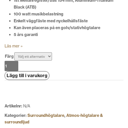
1st Mellanregister/bas 154 mm, Aluminium-Titanium
Black (ATB)
100 watt musikbelastning
Enkelt väggfäste med nyckelhållsfäste
Kan även placeras på en golv/stativhögtalare
5 års garanti
Läs mer »
Färg
Canton
Vento
Lägg till i varukorg
AR
mängd
Artikelnr:
N/A
Kategorier:
Surroundhögtalare
,
Atmos-högtalare &
surroundljud