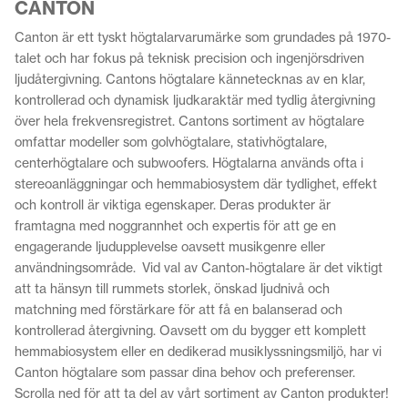
CANTON
Canton är ett tyskt högtalarvarumärke som grundades på 1970-
talet och har fokus på teknisk precision och ingenjörsdriven
ljudåtergivning. Cantons högtalare kännetecknas av en klar,
kontrollerad och dynamisk ljudkaraktär med tydlig återgivning
över hela frekvensregistret.
Cantons sortiment av högtalare
omfattar modeller som golvhögtalare, stativhögtalare,
centerhögtalare och subwoofers. Högtalarna används ofta i
stereoanläggningar och hemmabiosystem där tydlighet, effekt
och kontroll är viktiga egenskaper. Deras produkter är
framtagna med noggrannhet och expertis för att ge en
engagerande ljudupplevelse oavsett musikgenre eller
användningsområde.
Vid val av Canton-högtalare är det viktigt
att ta hänsyn till rummets storlek, önskad ljudnivå och
matchning med förstärkare för att få en balanserad och
kontrollerad återgivning.
Oavsett om du bygger ett komplett
hemmabiosystem eller en dedikerad musiklyssningsmiljö, har
vi
Canton högtalare som passar dina behov och preferenser.
Scrolla ned för att ta del av vårt sortiment av Canton produkter!