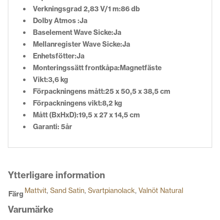
Verkningsgrad 2,83 V/1 m:86 db
Dolby Atmos :Ja
Baselement Wave Sicke:Ja
Mellanregister Wave Sicke:Ja
Enhetsfötter:Ja
Monteringssätt frontkåpa:Magnetfäste
Vikt:3,6 kg
Förpackningens mått:25 x 50,5 x 38,5 cm
Förpackningens vikt:8,2 kg
Mått (BxHxD):19,5 x 27 x 14,5 cm
Garanti: 5år
Ytterligare information
Mattvit
,
Sand Satin
,
Svartpianolack
,
Valnöt Natural
Färg
Varumärke