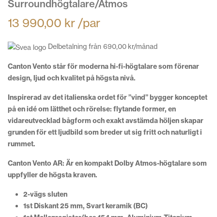
Surroundhögtalare/Atmos
13 990,00
kr
/par
Delbetalning från
690,00
kr
/månad
Canton Vento står för moderna hi-fi-högtalare som förenar
design, ljud och kvalitet på högsta nivå.
Inspirerad av det italienska ordet för ”vind” bygger konceptet
på en idé om lätthet och rörelse: flytande former, en
vidareutvecklad bågform och exakt avstämda höljen skapar
grunden för ett ljudbild som breder ut sig fritt och naturligt i
rummet.
Canton Vento AR: Är en kompakt Dolby Atmos-högtalare som
uppfyller de högsta kraven.
2-vägs sluten
1st Diskant 25 mm, Svart keramik (BC)