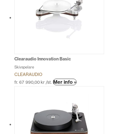
flera
varianter.
De
olika
alternativen
kan
väljas
på
produktsidan
Clearaudio Innovation Basic
Skivspelare
CLEARAUDIO
Den
Mer info »
fr.
67 990,00
kr
/st.
här
produkten
har
flera
varianter.
De
olika