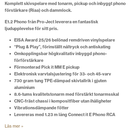
Komplett skivspelare med tonarm, pickup och inbyggt phono
förstärkare (Riaa) och dammlock.
E1.2 Phono från Pro-Ject leverera en fantastisk
ljudupplevelse för sitt pris.
EISA Award 25/26 belönad remdriven vinylspelare
“Plug & Play”, förinställt nåltryck och antiskating
Omkopplingsbar högkvalitativ inbyggd phono-
förförstärkare
Förmonterad Pick it MM E pickup
Elektronisk varvtalsjustering för 33- och 45-varv
730 gram tung TPE-dämpad skivtallrik i gjuten
aluminium
8.6-tums kvalitetstonarm med förstärkt tonarmsskal
CNC-fräst chassi i kompositfiber utan ihåligheter
Vibrationsdämpande fötter
Levereras med 1.23 m lång Connect it E Phono RCA
Läs mer »