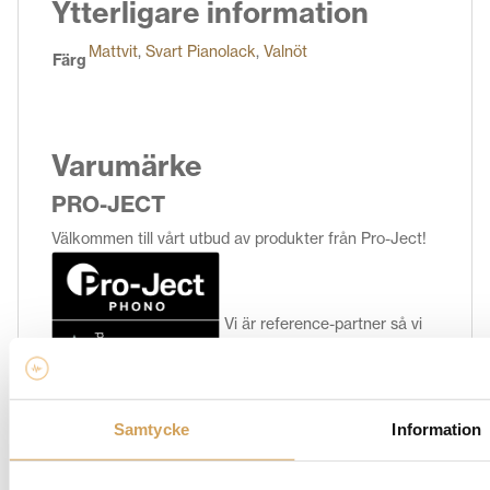
Ytterligare information
Mattvit
,
Svart Pianolack
,
Valnöt
Färg
Varumärke
PRO-JECT
Välkommen till vårt utbud av produkter från Pro-Ject!
Vi är reference-partner så vi
har tillgång till hela Pro-Jects sortiment. Här hittar du
Samtycke
Information
ett brett urval av högkvalitativa ljudprodukter från ett
populärt varumärke inom hifi-världen som är känt för
att leverera enastående ljudkvalitet och innovativ