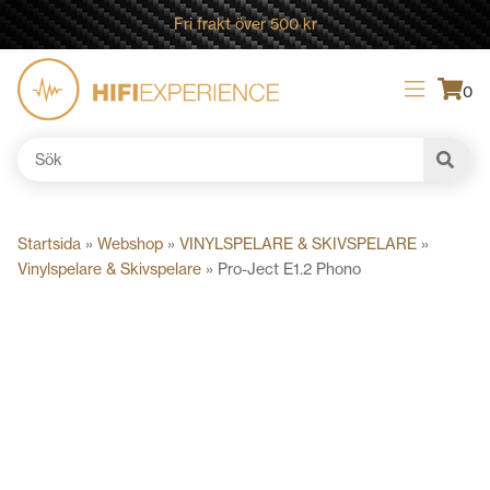
Fri frakt över 500 kr
0
Sök
efter:
Startsida
»
Webshop
»
VINYLSPELARE & SKIVSPELARE
»
Vinylspelare & Skivspelare
»
Pro-Ject E1.2 Phono