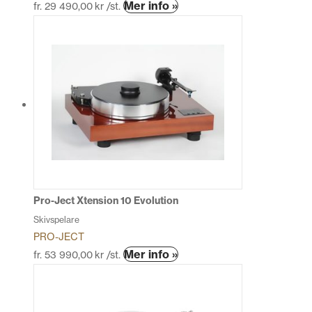
Den
Mer info »
fr.
29 490,00
kr
/st.
här
produkten
har
flera
varianter.
De
olika
alternativen
kan
väljas
på
produktsidan
Pro-Ject Xtension 10 Evolution
Skivspelare
PRO-JECT
Den
Mer info »
fr.
53 990,00
kr
/st.
här
produkten
har