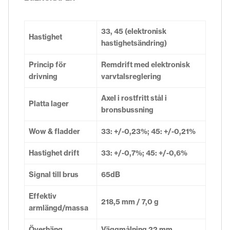
33, 45 (elektronisk
Hastighet
hastighetsändring)
Princip för
Remdrift med elektronisk
drivning
varvtalsreglering
Axel i rostfritt stål i
Platta lager
bronsbussning
Wow & fladder
33: +/-0,23%; 45: +/-0,21%
Hastighet drift
33: +/-0,7%; 45: +/-0,6%
Signal till brus
65dB
Effektiv
218,5 mm / 7,0 g
armlängd/massa
Överhäng
Väggmålning 22 mm