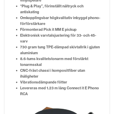
vinylspelare
“Plug & Play”, förinställt nåltryck och
antiskating
Omkopplingsbar högkvalitativ inbyggd phono-
förförstärkare
Förmonterad Pick it MM E pickup
Elektronisk varvtalsjustering för 33- och 45-
varv
730 gram tung TPE-dämpad skivtallrik i gjuten
aluminium
8.6-tums kvalitetstonarm med förstärkt
tonarmsskal
CNC-fräst chassi i kompositfiber utan
ihåligheter
Vibrationsdämpande fötter
Levereras med 1.23 m lång Connect it E Phono
RCA