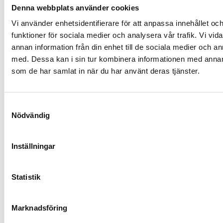
Denna webbplats använder cookies
design. I vår kategori hittar du allt från förstärkare och
skivspelare för vinylskivor, till skivpuck och DAC. Vi
Vi använder enhetsidentifierare för att anpassa innehållet och
erbjuder också produkter för att hålla din spelare ren,
funktioner för sociala medier och analysera vår trafik. Vi vid
så som dammskydd och skivtvätt, samt tillbehör som
annan information från din enhet till de sociala medier och 
nålvåg och drivrem. Så om du söker exceptionell
med. Dessa kan i sin tur kombinera informationen med annan i
prestanda har Pro-Ject garanterat något för dig.
som de har samlat in när du har använt deras tjänster.
Utforska vårt sortiment av Pro-Ject produkter och låt
oss hjälpa dig att ta din musikupplevelse till nästa nivå.
Samtyckesval
Nödvändig
Inställningar
Statistik
Marknadsföring