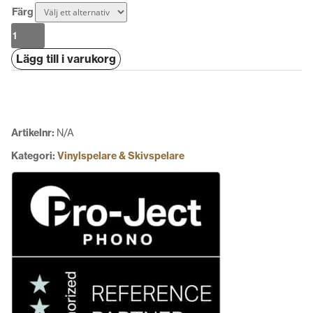
Färg
Pro-
Ject
Lägg till i varukorg
E1.2
Phono
mängd
Artikelnr:
N/A
Kategori:
Vinylspelare & Skivspelare