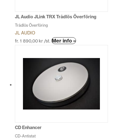
JL Audio JLink TRX Trådlös Överföring
Trådlös Överföring
JL AUDIO
Den
Mer info »
fr.
1 890,00
kr
/st.
här
produkten
har
flera
varianter.
De
olika
alternativen
kan
väljas
på
produktsidan
CD Enhancer
CD-Antistat