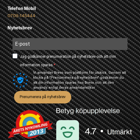
Telefon Mobil
0709-145444
Nyhetsbrev
Jag godkänner prenumeration på nyhetsbrev och att min
information sparas.
Vi använder Brevo som plattform för utskick. Genom att
klicka på "Prenumerera på nyhetsbrev" godkänner du
att din information sparas hos Brevo och att den
används enligt deras
användarvillkor
Prenumerera på nyhetsbrev