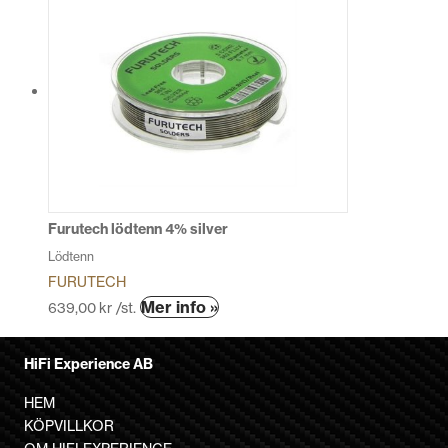
har
flera
varianter.
De
olika
alternativen
kan
väljas
på
produktsidan
Furutech lödtenn 4% silver
Lödtenn
FURUTECH
Mer info »
639,00
kr
/st.
HiFi Experience AB
HEM
KÖPVILLKOR