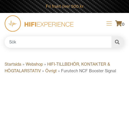
Fri frakt över 500 kr
0
Sök
efter:
Startsida
»
Webshop
»
HIFI-TILLBEHÖR, KONTAKTER &
HÖGTALARSTATIV
»
Övrigt
»
Furutech NCF Booster Signal