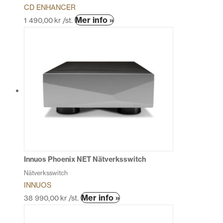
CD ENHANCER
Mer info »
1 490,00
kr
/st.
Innuos Phoenix NET Nätverksswitch
Nätverksswitch
INNUOS
Den
Mer info »
38 990,00
kr
/st.
här
produkten