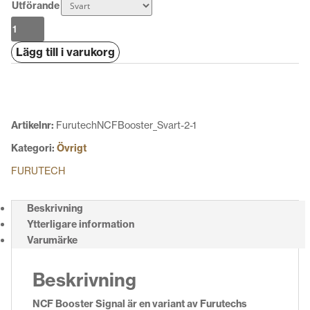
Utförande
Furutech
NCF
Lägg till i varukorg
Booster
Signal
mängd
Artikelnr:
FurutechNCFBooster_Svart-2-1
Kategori:
Övrigt
FURUTECH
Beskrivning
Ytterligare information
Varumärke
Beskrivning
NCF Booster Signal är en variant av Furutechs