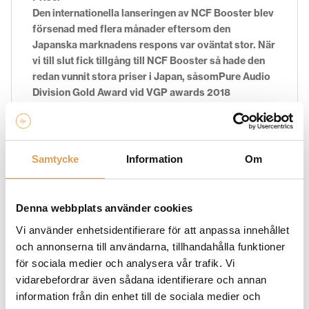
Den internationella lanseringen av NCF Booster blev
försenad med flera månader eftersom den
Japanska marknadens respons var oväntat stor. När
vi till slut fick tillgång till NCF Booster så hade den
redan vunnit stora priser i Japan, såsom
Pure Audio
Division Gold Award vid VGP awards 2018
och
Audio Accessory Grand Prix award.
Samtycke
Information
Om
Uppbyggnad
NCF Booster är en helt passiv komponent som är
uppbygd av flera material med olika egenskaper
Denna webbplats använder cookies
som samverkar för att ge maximal effekt.
Vi använder enhetsidentifierare för att anpassa innehållet
och annonserna till användarna, tillhandahålla funktioner
för sociala medier och analysera vår trafik. Vi
Fot
Stabilitet är ett av nyckelorden för en stabil
vidarebefordrar även sådana identifierare och annan
strömförbrukning. Foten har en form som ger en
information från din enhet till de sociala medier och