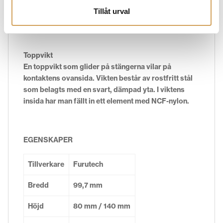
av utvald ABS medan insidan är tillverkad av NCF-
Tillåt urval
nylon.
Toppvikt
En toppvikt som glider på stängerna vilar på
kontaktens ovansida. Vikten består av rostfritt stål
som belagts med en svart, dämpad yta. I viktens
insida har man fällt in ett element med NCF-nylon.
EGENSKAPER
Tillverkare
Furutech
Bredd
99,7 mm
Höjd
80 mm / 140 mm