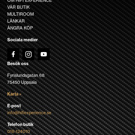
OM HIFI EXPERIENCE
VÅR BUTIK
MULTIROOM
LÄNKAR
ÅNGRA KÖP
Sociala medier
Besök oss
Fyrislundsgatan 68
75450 Uppsala
Karta »
E-post
info@hifiexperience.se
Telefon butik
018-124010