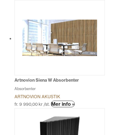
här
produkten
har
flera
varianter.
De
olika
alternativen
kan
väljas
på
produktsidan
Artnovion Siena W Absorbenter
Absorbenter
ARTNOVION AKUSTIK
Den
Mer info »
fr.
9 990,00
kr
/st.
här
produkten
har
flera