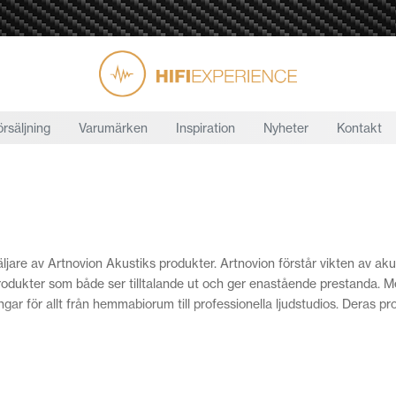
örsäljning
Varumärken
Inspiration
Nyheter
Kontakt
äljare av Artnovion Akustiks produkter. Artnovion förstår vikten av ak
dukter som både ser tilltalande ut och ger enastående prestanda. Med
ar för allt från hemmabiorum till professionella ljudstudios. Deras p
vsett om du behöver minska eko i ett rum, balansera frekvensresponse
 som matchar dina specifika krav och estetiska preferenser. Vi erbjud