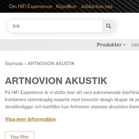
Om HiFi Experience
Köpvillkor
Jobba hos oss
Sök
efter:
Produkter
Utf
Startsida
»
ARTNOVION AKUSTIK
ARTNOVION AKUSTIK
På HiFi Experience är vi stolta över att vara auktoriserade återförs
kombinera vetenskaplig expertis med innovativ design skapar de pro
akustikväggar och basfällor kan Artnovion anpassa akustiska lösning
förbättra ljudklarheten och skapa en balanserad akustisk miljö. Oa
Visa mer information
skräddarsydda lösningar för dina behov.
Vårt erfarna team av experter kan hjälpa dig att skapa en ljudmiljö
Visa filter