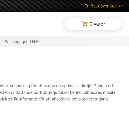
Fri frakt över 500 kr
0
varor
Sälj begagnad HiFi
ustisk behandling för att skapa en optimal ljudmiljö. Genom att
 en omfattande portfölj av ljudabsorbenter, diffusörer, mobila
rodukter är utformade för att absorbera oönskad efterklang,
n eller förbättra ljudupplevelsen, kommer Artnovion att erbjuda
er professionell rådgivning och skapar skräddarsydda lösningar för