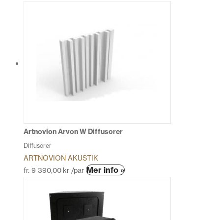
här
produkten
har
flera
varianter.
De
olika
alternativen
kan
väljas
på
produktsidan
Artnovion Arvon W Diffusorer
Diffusorer
ARTNOVION AKUSTIK
Den
Mer info »
fr.
9 390,00
kr
/par
här
produkten
har
flera