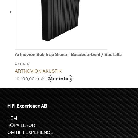
varianter.
De
olika
alternativen
kan
väljas
på
produktsidan
Artnovion SubTrap Siena – Basabsorbent / Basfälla
Basfälla
ARTNOVION AKUSTIK
Den
Mer info »
16 190,00
kr
/st.
här
produkten
har
HiFi Experience AB
flera
varianter.
HEM
De
KÖPVILLKOR
olika
OM HIFI EXPERIENCE
alternativen