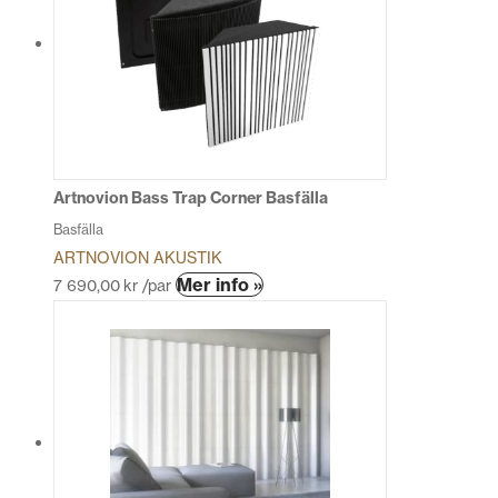
varianter.
De
olika
alternativen
kan
väljas
på
produktsidan
Artnovion Bass Trap Corner Basfälla
Basfälla
ARTNOVION AKUSTIK
Den
Mer info »
7 690,00
kr
/par
här
produkten
har
flera
varianter.
De
olika
alternativen