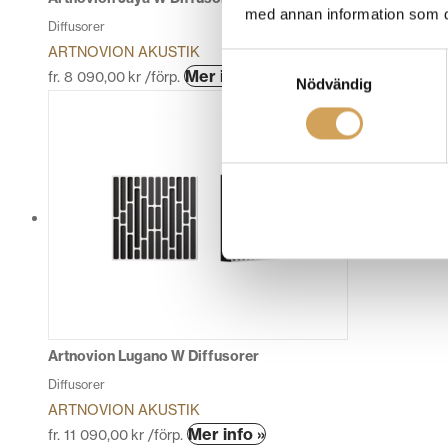
med annan information som du 
Diffusorer
ARTNOVION AKUSTIK
Samtyckesval
Den
Mer info »
fr.
8 090,00
kr
/förp.
Nödvändig
här
produkten
har
flera
varianter.
De
olika
alternativen
kan
väljas
på
produktsidan
Artnovion Lugano W Diffusorer
Diffusorer
ARTNOVION AKUSTIK
Den
Mer info »
fr.
11 090,00
kr
/förp.