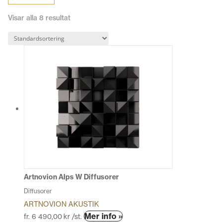
att optimera ljudet i ditt utrymme. Hela deras sortiment hittar ni på
info@hifiexperience.se
.
Visar alla 8 resultat
Artnovion Alps W Diffusorer
Diffusorer
ARTNOVION AKUSTIK
Den
Mer info »
fr.
6 490,00
kr
/st.