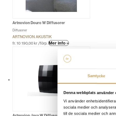
kan
väljas
på
produktsidan
Artnovion Douro W Diffusorer
Diffusorer
ARTNOVION AKUSTIK
Den
Mer info »
fr.
10 190,00
kr
/förp.
här
produkten
har
flera
varianter.
Samtycke
De
olika
alternativen
Denna webbplats använder 
kan
Vi använder enhetsidentifierar
väljas
sociala medier och analysera 
på
till de sociala medier och a
produktsidan
Artnovion Jaya W Diffusorer