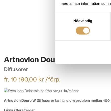
med annan information som du 
Samtyckesval
Nödvändig
Artnovion Douro W Diffusorer
Diffusorer
fr.
10 190,00
kr
/förp.
Delbetalning från
515,00
kr
/månad
Artnovion Douro W Diffusorer tar hand om problem mellan 400 
Finns i flera färger