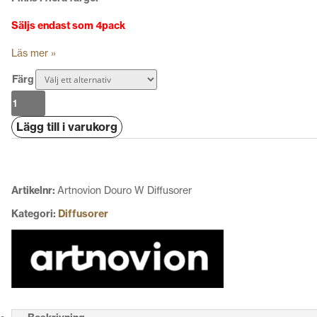
Säljs endast som 4pack
Läs mer »
Färg
Artnovion
Douro
Lägg till i varukorg
W
Diffusorer
mängd
Artikelnr:
Artnovion Douro W Diffusorer
Kategori:
Diffusorer