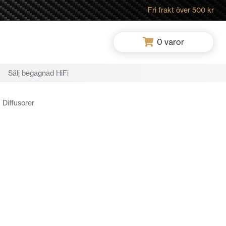
Fri frakt över 500 kr
0
varor
Sälj begagnad HiFi
 Diffusorer