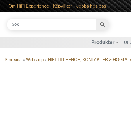
Om HiFi Experience
Köpvillkor
Jobba hos oss
Sök
efter:
Produkter
Utf
Startsida
»
Webshop
»
HIFI-TILLBEHÖR, KONTAKTER & HÖGTAL