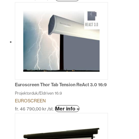
här
produkten
har
flera
varianter.
De
olika
alternativen
kan
väljas
på
produktsidan
Euroscreen Thor Tab Tension ReAct 3.0 16:9
Projektorduk/Eldriven 16:9
EUROSCREEN
Den
Mer info »
fr.
46 790,00
kr
/st.
här
produkten
har
flera