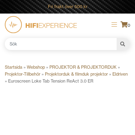
Fri frakt över 500 kr
0
Sök
efter:
Startsida
»
Webshop
»
PROJEKTOR & PROJEKTORDUK
»
Projektor-Tillbehör
»
Projektorduk & filmduk projektor
»
Eldriven
»
Euroscreen Loke Tab Tension ReAct 3.0 ER