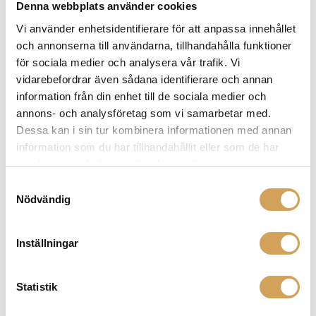
Denna webbplats använder cookies
skavanker eller problem som förknippas med snabb
massproduktion. Det innebär också att Euroscreen
Vi använder enhetsidentifierare för att anpassa innehållet
har en leveranstid på cirka två veckor men levererar
och annonserna till användarna, tillhandahålla funktioner
duken direkt hem till dig från fabriken för att ingen
för sociala medier och analysera vår trafik. Vi
onödig tid ska gå till spillo.
vidarebefordrar även sådana identifierare och annan
information från din enhet till de sociala medier och
annons- och analysföretag som vi samarbetar med.
Dessa kan i sin tur kombinera informationen med annan
information som du har tillhandahållit eller som de har
Det medföljer fästen för tak och väggmontage.
samlat in när du har använt deras tjänster.
Samtyckesval
Nödvändig
EGENSKAPER
Inställningar
Statistik
Typ:
Eldriven-16:9