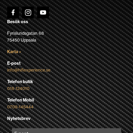
Besök oss
Fyrislundsgatan 68
75450 Uppsala
Karta »
E-post
info@hifiexperience.se
Telefon butik
018-124010
Telefon Mobil
0709-145444
Nyhetsbrev