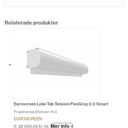
Relaterade produkter
Euroscreen Loke Tab Tension FlexGrey 2.0 Smart
Projektorduk/Eldriven 16:9
EUROSCREEN
Den
Mer info »
fr.
28 890,00
kr
/st.