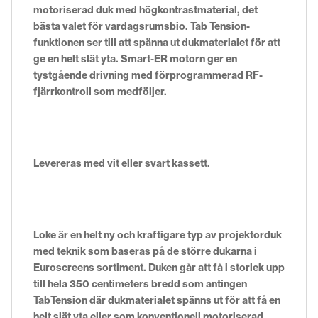
motoriserad duk med högkontrastmaterial, det
bästa valet för vardagsrumsbio. Tab Tension-
funktionen ser till att spänna ut dukmaterialet för att
ge en helt slät yta. Smart-ER motorn ger en
tystgående drivning med förprogrammerad RF-
fjärrkontroll som medföljer.
Levereras med vit eller svart kassett.
Loke är en helt ny och kraftigare typ av projektorduk
med teknik som baseras på de större dukarna i
Euroscreens sortiment. Duken går att få i storlek upp
till hela 350 centimeters bredd som antingen
TabTension där dukmaterialet spänns ut för att få en
helt slät yta eller som konventionell motoriserad