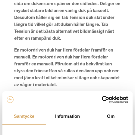
sida om duken som spänner den sidledes. Det ger en
mycket slätare bild än en vanlig duk på kassett.
Dessutom håller sig en Tab Tension duk slät under
längre tid vilket gör att duken håller längre. Tab
Tension är det bästa alternativet bildmässigt näst
efter en ramspänd duk.
En motordriven duk har flera fördelar framför en
manuell. En motordriven duk har flera fördelar
framför en manuell. Förutom att du bekvämt kan
styra den från soffan så rullas den även upp och ner
med jämn kraft vilket minskar slitage och skapandet
av vågor i materialet.
Euroscreens dukar tillverkas i Sverige och
kvalitetskontrolleras noggrant. De skapas
individuellt och schemaläggs i produktionen efter
Samtycke
Information
Om
beställning, därför gäller ej öppet köp på
Euroscreens dukar då de specialtillverkas eller
anpassas åt kund. Det ger dig högsta kvalitet utan