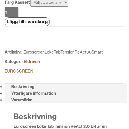
Färg Kassett
Euroscreen
Loke
Lägg till i varukorg
Tab
Tension
ReAct
3.0
ER
Artikelnr:
EuroscreenLokeTabTensionReAct30Smart
mängd
Kategori:
Eldriven
EUROSCREEN
Beskrivning
Ytterligare information
Varumärke
Beskrivning
Euroscreen Loke Tab Tension ReAct 3.0 ER är en