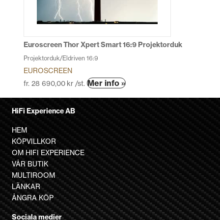
kan
väljas
på
produktsidan
Euroscreen Thor Xpert Smart 16:9 Projektorduk
Projektorduk/Eldriven 16:9
EUROSCREEN
Den
Mer info »
fr.
28 690,00
kr
/st.
här
produkten
HiFi Experience AB
har
flera
HEM
varianter.
KÖPVILLKOR
De
OM HIFI EXPERIENCE
olika
VÅR BUTIK
alternativen
MULTIROOM
kan
LÄNKAR
väljas
ÅNGRA KÖP
på
Sociala medier
produktsidan