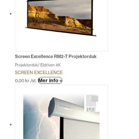
varianter.
De
olika
alternativen
kan
väljas
på
produktsidan
Screen Excellence RM2-T Projektorduk
Projektorduk/ Eldriven 4K
SCREEN EXCELLENCE
Den
Mer info »
0,00
kr
/st.
här
produkten
har
flera
varianter.
De
olika
alternativen