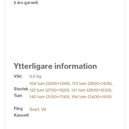
2 års garanti
Ytterligare information
Vikt
0,0 kg
104 tum (2300×1295)
,
113 tum (2500×1405)
,
Storlek
122 tum (2700×1520)
,
131 tum (2900×1630)
,
Tum
140 tum (3100×1740)
,
154 tum (3400×1910)
Färg
Svart
,
Vit
Kassett