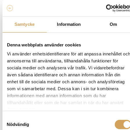
Relaterade produkter
Samtycke
Information
Om
Denna webbplats använder cookies
Vi använder enhetsidentifierare för att anpassa innehållet oc
annonserna till användarna, tillhandahålla funktioner för
sociala medier och analysera vår trafik. Vi vidarebefordrar
även sådana identifierare och annan information från din
enhet till de sociala medier och annons- och analysföretag
Rega Skivspelarlock
som vi samarbetar med. Dessa kan i sin tur kombinera
informationen med annan information som du har
Dammskydd
tillhandahållit eller som de har samlat in när du har använt
REGA
Den
deras tjänster.
Mer info »
fr.
990,00
kr
/st.
här
Samtyckesval
produkten
Nödvändig
har