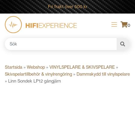
Fri frakt över 500 kr
0
Sök
efter:
Startsida
»
Webshop
»
VINYLSPELARE & SKIVSPELARE
»
Skivspelartillbehör & vinylrengöring
»
Dammskydd till vinylspelare
»
Linn Sondek LP12 gångjärn