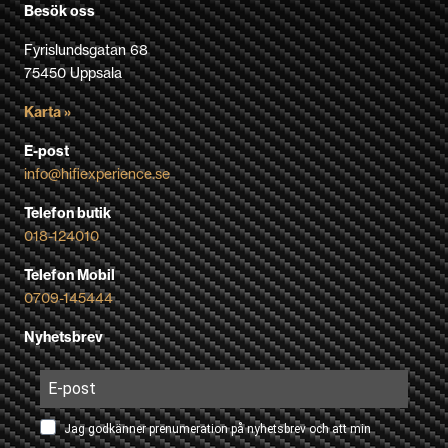
Besök oss
Fyrislundsgatan 68
75450 Uppsala
Karta »
E-post
info@hifiexperience.se
Telefon butik
018-124010
Telefon Mobil
0709-145444
Nyhetsbrev
Jag godkänner prenumeration på nyhetsbrev och att min