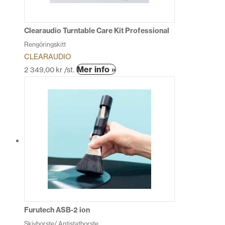
Clearaudio Turntable Care Kit Professional
Rengöringskitt
CLEARAUDIO
Mer info »
2 349,00
kr
/st.
Furutech ASB-2 ion
Skivborste/ Antistatborste