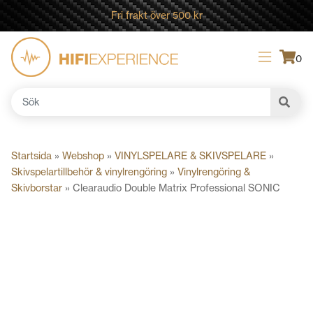
Fri frakt över 500 kr
0
Sök
efter:
Startsida
»
Webshop
»
VINYLSPELARE & SKIVSPELARE
»
Skivspelartillbehör & vinylrengöring
»
Vinylrengöring &
Skivborstar
»
Clearaudio Double Matrix Professional SONIC