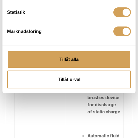
Statistik
Cleaning of
both sides
Marknadsföring
Vacuum engine
with overheat
Tillåt alla
sensor
Tillåt urval
Integrated
antistatic
brushes device
for discharge
of static charge
Automatic fluid