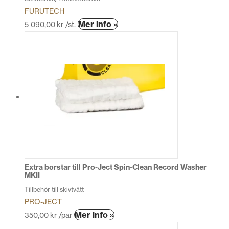
FURUTECH
Den
Mer info »
5 090,00
kr
/st.
här
produkten
har
flera
varianter.
De
olika
alternativen
kan
väljas
på
produktsidan
Extra borstar till Pro-Ject Spin-Clean Record Washer
MKII
Tillbehör till skivtvätt
PRO-JECT
Den
Mer info »
350,00
kr
/par
här