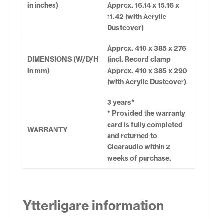
in inches)
Approx. 16.14 x 15.16 x
11.42 (with Acrylic
Dustcover)
Approx. 410 x 385 x 276
DIMENSIONS (W/D/H
(incl. Record clamp
in mm)
Approx. 410 x 385 x 290
(with Acrylic Dustcover)
3 years*
* Provided the warranty
card is fully completed
WARRANTY
and returned to
Clearaudio within 2
weeks of purchase.
Ytterligare information