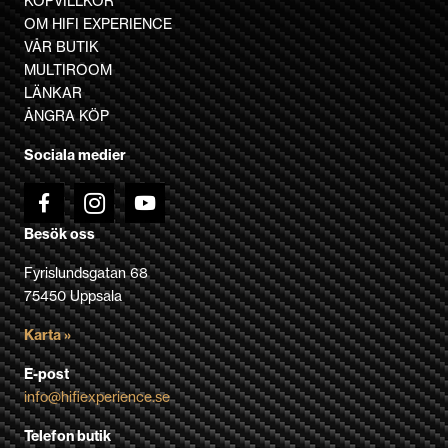
KÖPVILLKOR
De
OM HIFI EXPERIENCE
olika
VÅR BUTIK
alternativen
MULTIROOM
kan
LÄNKAR
väljas
ÅNGRA KÖP
på
Sociala medier
produktsidan
Besök oss
Fyrislundsgatan 68
75450 Uppsala
Karta »
E-post
info@hifiexperience.se
Telefon butik