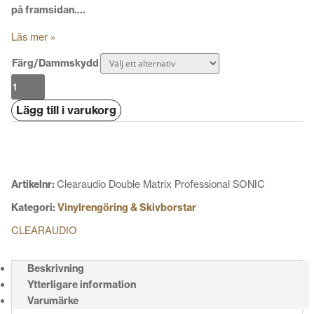
på framsidan….
Läs mer »
Färg/Dammskydd
Clearaudio
Double
Lägg till i varukorg
Matrix
Professional
SONIC
mängd
Artikelnr:
Clearaudio Double Matrix Professional SONIC
Kategori:
Vinylrengöring & Skivborstar
CLEARAUDIO
Beskrivning
Ytterligare information
Varumärke