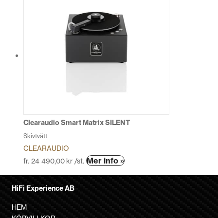
produkten
har
flera
varianter.
De
olika
alternativen
kan
väljas
på
produktsidan
Clearaudio Smart Matrix SILENT
Skivtvätt
CLEARAUDIO
Den
Mer info »
fr.
24 490,00
kr
/st.
här
produkten
HiFi Experience AB
har
flera
HEM
varianter.