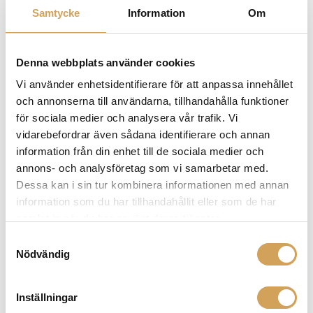
Samtycke
Information
Om
are the removable microfibre carrier of the cleaning
and vibrations pads, which enable effortless
exchange of the microfibre stripes. An LED light
indicates the cleaning fluid level in the internal tank
Denna webbplats använder cookies
and, as an additional precaution, the suction turbine
Vi använder enhetsidentifierare för att anpassa innehållet
features overheating protection.
och annonserna till användarna, tillhandahålla funktioner
för sociala medier och analysera vår trafik. Vi
vidarebefordrar även sådana identifierare och annan
Made from high quality and heavy-duty materials,
information från din enhet till de sociala medier och
the double matrix professional SONIC is designed
annons- och analysföretag som vi samarbetar med.
for continuous operation, so that traders can clean
Dessa kan i sin tur kombinera informationen med annan
complete record collections. And yet it is incredibly
information som du har tillhandahållit eller som de har
easy to use and maintain.
samlat in när du har använt deras tjänster.
Samtyckesval
Nödvändig
Left and right
turning
Inställningar