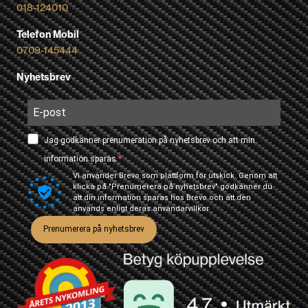
018-124010
Telefon Mobil
0709-145444
Nyhetsbrev
Jag godkänner prenumeration på nyhetsbrev och att min
information sparas.
Vi använder Brevo som plattform för utskick. Genom att
klicka på "Prenumerera på nyhetsbrev" godkänner du
att din information sparas hos Brevo och att den
används enligt deras
användarvillkor
Prenumerera på nyhetsbrev