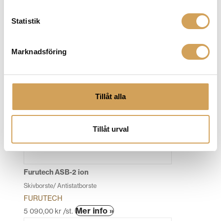
Skivtvätt
Statistik
PRO-JECT
Den
Mer info »
6 290,00
kr
/st.
här
Marknadsföring
produkten
har
flera
varianter.
Tillåt alla
De
olika
alternativen
Tillåt urval
kan
väljas
på
produktsidan
Furutech ASB-2 ion
Skivborste/ Antistatborste
FURUTECH
Den
Mer info »
5 090,00
kr
/st.
här