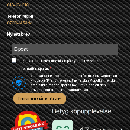
018-124010
Telefon Mobil
0709-145444
Nyhetsbrev
Jag godkänner prenumeration på nyhetsbrev och att min
information sparas.
Vi använder Brevo som plattform för utskick. Genom att
klicka på "Prenumerera på nyhetsbrev" godkänner du
att din information sparas hos Brevo och att den
används enligt deras
användarvillkor
Prenumerera på nyhetsbrev