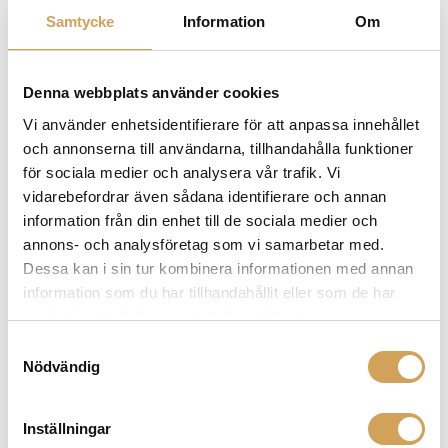
Samtycke
Information
Om
Extra borstar till Pro-Ject Spin-Clean Record Washer
MKII
Denna webbplats använder cookies
Tillbehör till skivtvätt
Vi använder enhetsidentifierare för att anpassa innehållet
PRO-JECT
och annonserna till användarna, tillhandahålla funktioner
Den
Mer info »
350,00
kr
/par
för sociala medier och analysera vår trafik. Vi
här
vidarebefordrar även sådana identifierare och annan
produkten
information från din enhet till de sociala medier och
har
annons- och analysföretag som vi samarbetar med.
flera
Dessa kan i sin tur kombinera informationen med annan
varianter.
information som du har tillhandahållit eller som de har
De
samlat in när du har använt deras tjänster.
olika
alternativen
Samtyckesval
kan
Nödvändig
väljas
på
Inställningar
produktsidan
Pro-Ject Vinyl Cleaner VC-S3