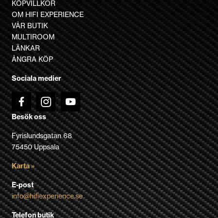
KÖPVILLKOR
OM HIFI EXPERIENCE
VÅR BUTIK
MULTIROOM
LÄNKAR
ÅNGRA KÖP
Sociala medier
Besök oss
Fyrislundsgatan 68
75450 Uppsala
Karta »
E-post
info@hifiexperience.se
Telefon butik