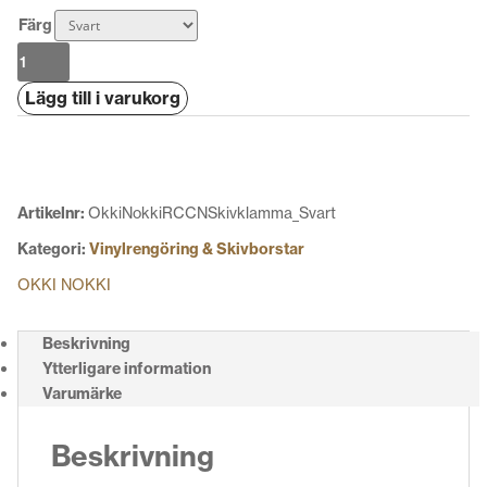
Färg
Okki
Nokki
Lägg till i varukorg
RCCN
Skivklämma
mängd
Artikelnr:
OkkiNokkiRCCNSkivklamma_Svart
Kategori:
Vinylrengöring & Skivborstar
OKKI NOKKI
Beskrivning
Ytterligare information
Varumärke
Beskrivning