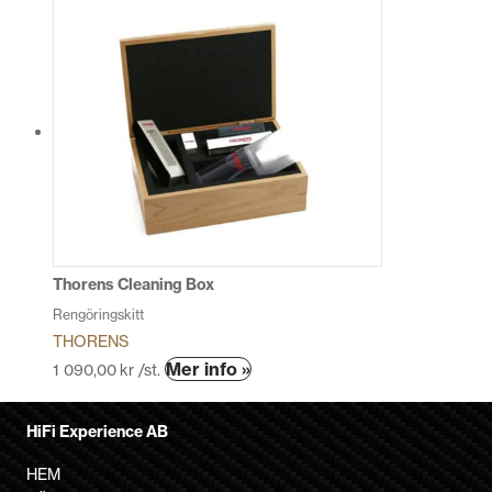
produkten
har
flera
varianter.
De
olika
alternativen
kan
väljas
på
produktsidan
Thorens Cleaning Box
Rengöringskitt
THORENS
Mer info »
1 090,00
kr
/st.
HiFi Experience AB
HEM