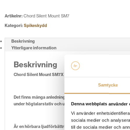
mängd
Artikelnr:
Chord Silent Mount SM7
Kategori:
Spikeskydd
Beskrivning
Ytterligare information
Beskrivning
Chord Silent Mount SM7X (70mm) är ett spikskydd för högta
Samtycke
Det finns många anledningar till att använda Silent Mount.
Fö
under högtalarstativ och under hifirack.
Denna webbplats använder 
Vi använder enhetsidentifierar
sociala medier och analysera 
Är en hörbara ljudförbättring med bättre definition, detaljer 
till de sociala medier och a