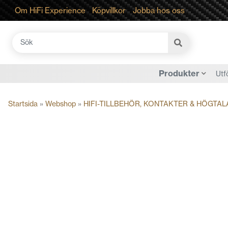
Om HiFi Experience
Köpvillkor
Jobba hos oss
Sök
efter:
Produkter
Utf
Startsida
»
Webshop
»
HIFI-TILLBEHÖR, KONTAKTER & HÖGTAL