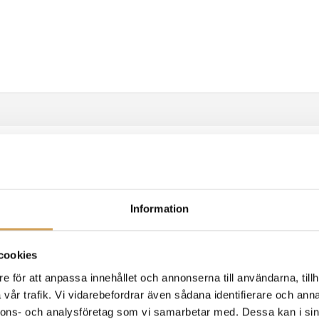
lare och hifirack.
Information
rst och främst finns det den obestridliga och uppenbara förbättri
cookies
e för att anpassa innehållet och annonserna till användarna, tillh
vår trafik. Vi vidarebefordrar även sådana identifierare och anna
och större ljudbild.
nnons- och analysföretag som vi samarbetar med. Dessa kan i sin