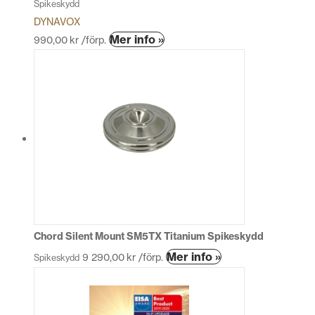
Spikeskydd
DYNAVOX
Den
Mer info »
990,00
kr
/förp.
här
produkten
har
flera
varianter.
De
olika
alternativen
kan
väljas
på
produktsidan
Chord Silent Mount SM5TX Titanium Spikeskydd
Den
Mer info »
9 290,00
kr
/förp.
Spikeskydd
här
produkten
har