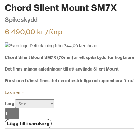
Chord Silent Mount SM7X
Spikeskydd
6 490,00
kr
/förp.
Delbetalning från
344,00
kr
/månad
Chord Silent Mount SM7X (70mm) är ett spikskydd för högtalare 
Det finns många anledningar till att använda Silent Mount.
Först och främst finns det den obestridliga och uppenbara förbä
Läs mer »
Färg
Chord
Silent
Lägg till i varukorg
Mount
SM7X