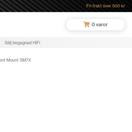
Fri frakt över 500 kr
0
varor
Sälj begagnad HiFi
lent Mount SM7X