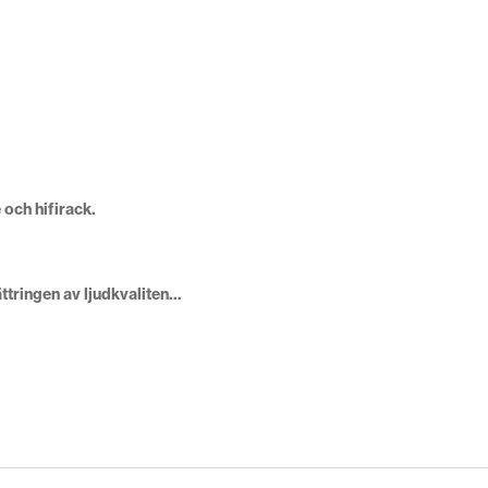
och hifirack.
ttringen av ljudkvaliten…