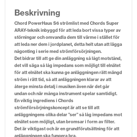
Beskrivning
Chord PowerHaus S6 strömlist med Chords Super
ARAY-teknik inbyggd för att leda bort vissa typer av
störningar och omvandla dem till värme i stället för
att leda ner dem i jordplanet, detta helt utan att lägga
någonting i serie med strömförsörjningen.
Det bidrar till att
ge din anläggning så lågt motstånd,
det vill säga så låg impedans som möjligt till elnätet
för att elnätet ska kunna ge anläggningen rätt mängd
ström i rätt tid, så att anläggningen klarar av att
återge minsta detalj i musiken även när det går
undan och när många instrument spelar samtidigt.
En viktig ingrediens i Chords
strömförsörjningskoncept är att se till att
anläggningens olika delar ”ser” så låg impedans mot
elnätet som möjligt, utan bromsar i form av filter.
Det är viktigast och är en grundförutsättning för att
anläggningen ska fungera bra.