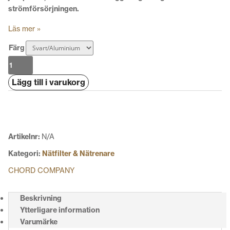
strömförsörjningen.
Läs mer »
Färg
Chord
PowerHaus
Lägg till i varukorg
S6
mängd
Artikelnr:
N/A
Kategori:
Nätfilter & Nätrenare
CHORD COMPANY
Beskrivning
Ytterligare information
Varumärke