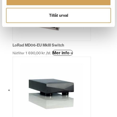
Tillåt urval
LoRad MD06-EU MkIII Switch
Mer info »
1 690,00
kr
/st.
Nätfilter