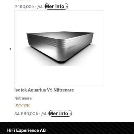
Den
Mer info »
2 190,00
kr
/st.
här
produkten
har
flera
varianter.
De
olika
alternativen
kan
väljas
på
produktsidan
Isotek Aquarius V5 Nätrenare
Nätrenare
ISOTEK
Den
Mer info »
34 990,00
kr
/st.
här
produkten
HiFi Experience AB
har