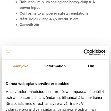
Robust aluminium casing and heavy-duty 16A
power input
Conforms to all power safety regulations
Mått: Höjd 8 Läng 46,5 Bredd 11 cm
Garanti: 2år
Ytterligare information
Svart/Aluminium
Färg
Samtycke
Information
Om
Varumärke
Denna webbplats använder cookies
Vi använder enhetsidentifierare för att anpassa innehållet
CHORD COMPANY
och annonserna till användarna, tillhandahålla funktioner
HiFi Experience är en stolt återförsäljare av Chord
för sociala medier och analysera vår trafik. Vi
Company produkter. Chord Company strävar efter att
vidarebefordrar även sådana identifierare och annan