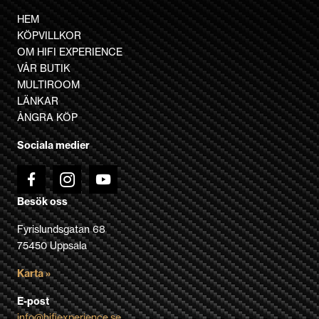
flera
HEM
varianter.
KÖPVILLKOR
De
OM HIFI EXPERIENCE
olika
VÅR BUTIK
alternativen
MULTIROOM
kan
LÄNKAR
väljas
ÅNGRA KÖP
på
Sociala medier
produktsidan
Besök oss
Fyrislundsgatan 68
75450 Uppsala
Karta »
E-post
info@hifiexperience.se