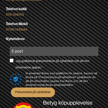
Telefon butik
018-124010
Telefon Mobil
0709-145444
Nyhetsbrev
Jag godkänner prenumeration på nyhetsbrev och att min
information sparas.
Vi använder Brevo som plattform för utskick. Genom att
klicka på "Prenumerera på nyhetsbrev" godkänner du
att din information sparas hos Brevo och att den
används enligt deras
användarvillkor
Prenumerera på nyhetsbrev