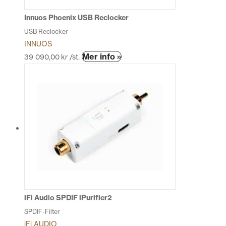
Innuos Phoenix USB Reclocker
USB Reclocker
INNUOS
Den
Mer info »
39 090,00
kr
/st.
här
produkten
har
flera
varianter.
De
olika
alternativen
kan
väljas
på
produktsidan
iFi Audio SPDIF iPurifier2
SPDIF-Filter
iFi AUDIO