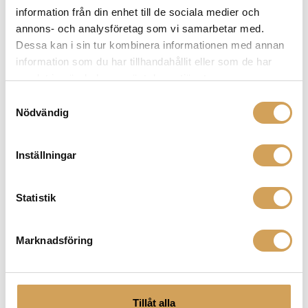
skapa kablar som ger en ren, klar och detaljerad
information från din enhet till de sociala medier och
signalöverföring för att säkerställa att du får ut det
annons- och analysföretag som vi samarbetar med.
bästa av din ljud- och visuella utrustning. Deras
Dessa kan i sin tur kombinera informationen med annan
sortiment av kablar omfattar högtalarkablar,
information som du har tillhandahållit eller som de har
signalkablar, HDMI-kablar, strömkablar och mycket
samlat in när du har använt deras tjänster.
mer. Oavsett om du vill optimera ljudet i ditt
Samtyckesval
hemmaljudsystem eller maximera bildkvaliteten i ditt
Nödvändig
hemmabiosystem, har Chord Company kablar som
möter dina behov och levererar en förbättrad ljud- och
bildupplevelse. Scrolla ned och klicka hem
Inställningar
komponenten du behöver redan idag!
Statistik
Relaterade produkter
Marknadsföring
Tillåt alla