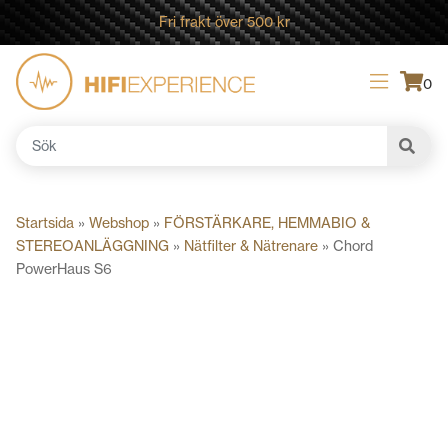
Fri frakt över 500 kr
0
Sök
efter:
Startsida
»
Webshop
»
FÖRSTÄRKARE, HEMMABIO &
STEREOANLÄGGNING
»
Nätfilter & Nätrenare
»
Chord
PowerHaus S6