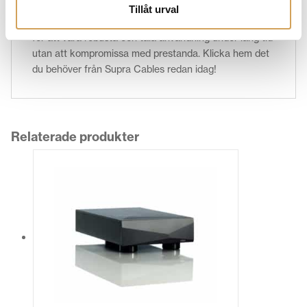
fokus på ljudprestanda, är Supra Cables även kända
Tillåt urval
för hållbarhet och pålitlighet. Deras kablar är byggda
för att vara robusta och tåla användning under lång tid
utan att kompromissa med prestanda. Klicka hem det
du behöver från Supra Cables redan idag!
Relaterade produkter