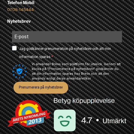
Telefon Mobil
0709-145444
Nyhetsbrev
Jag godkänner prenumeration på nyhetsbrev och att min
information sparas.
Vi använder Brevo som plattform för utskick. Genom att
klicka på "Prenumerera på nyhetsbrev" godkänner du
att din information sparas hos Brevo och att den
används enligt deras
användarvillkor
Prenumerera på nyhetsbrev