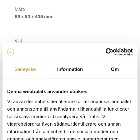
Mått:
89 x 53 x 435 mm
Vikt:
1.1 Kg
Samtycke
Information
Om
Garanti:
2 års garanti
Denna webbplats använder cookies
Vi använder enhetsidentifierare för att anpassa innehållet
och annonserna till användarna, tillhandahålla funktioner
för sociala medier och analysera vår trafik. Vi
Ytterligare information
vidarebefordrar även sådana identifierare och annan
information från din enhet till de sociala medier och
Vikt
0,0 kg
annons- och analysföretag som vi samarbetar med.