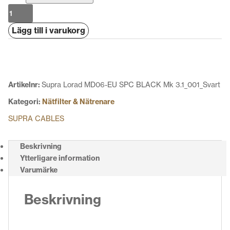
Supra
Lorad
Lägg till i varukorg
MD06-
EU
SPC
BLACK
Mk
Artikelnr:
Supra Lorad MD06-EU SPC BLACK Mk 3.1_001_Svart
3.1
Kategori:
Nätfilter & Nätrenare
mängd
SUPRA CABLES
Beskrivning
Ytterligare information
Varumärke
Beskrivning