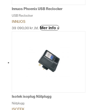
Innuos Phoenix USB Reclocker
USB Reclocker
INNUOS
Den
Mer info »
39 090,00
kr
/st.
här
produkten
har
flera
varianter.
De
olika
alternativen
kan
väljas
på
produktsidan
Isotek isoplug Nätplugg
Nätplugg
ISOTEK