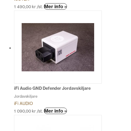
Mer info »
1 490,00
kr
/st.
iFi Audio GND Defender Jordavskiljare
Jordavskiljare
iFi AUDIO
Den
Mer info »
1 090,00
kr
/st.
här
produkten
har