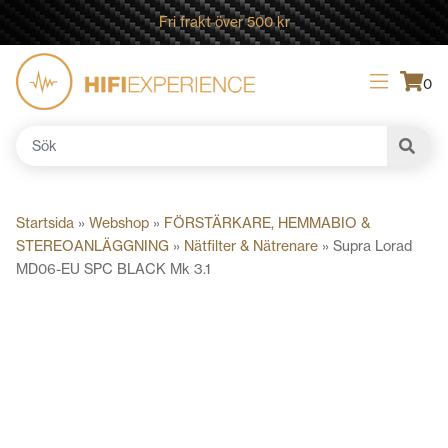
Fri frakt över 500 kr
0
Sök
efter:
Startsida
»
Webshop
»
FÖRSTÄRKARE, HEMMABIO &
STEREOANLÄGGNING
»
Nätfilter & Nätrenare
»
Supra Lorad
MD06-EU SPC BLACK Mk 3.1