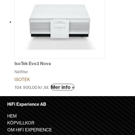
flera
varianter.
De
olika
alternativen
kan
väljas
på
produktsidan
IsoTek Evo3 Nova
Nätfilter
ISOTEK
Den
Mer info »
104 900,00
kr
/st.
här
produkten
HiFi Experience AB
har
flera
HEM
varianter.
KÖPVILLKOR
De
OM HIFI EXPERIENCE
olika