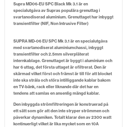
Supra MD06-EU SPC Black Mk 3.1 är en
specialutgåva av Supras populära grenuttag i
svartanodiserad aluminium. Grenuttaget har inbyggt
transientfilter (NIF, Non Intrusive Filter)
SUPRA MD-06 EU SPC Mk 3.1 är en specialutgåva
med svartanodiserat aluminiumchassi, inbyggt
transientfilter och 2.5mm silverpläterat
internkablage. Grenuttaget är byggt i aluminium och
har 6 uttag, det första uttaget är ofiltrerat. Den är
skärmad vilket först och främst är till för att blocket
inte ska stråla och störa intilliggande kablar bakom
en TV-bänk, rack eller liknande där det har en
tendens att samlas en ansenlig mängd kablar.
Den inbyggda strömfiltreringen är konstruerad på
ett sätt som gör att den inte stryper strömmen och
påverkar dynamiken. Totalt klarar den av 2300 watt
kontinuerligt vilket är lika mycket som en 10A