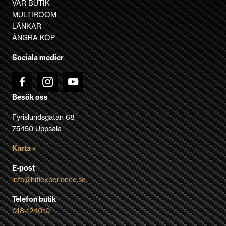
VÅR BUTIK
alternativen
MULTIROOM
kan
LÄNKAR
väljas
ÅNGRA KÖP
på
Sociala medier
produktsidan
Besök oss
Fyrislundsgatan 68
75450 Uppsala
Karta »
E-post
info@hifiexperience.se
Telefon butik
018-124010