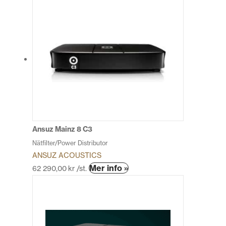
Ansuz Mainz 8 C3
Nätfilter/Power Distributor
ANSUZ ACOUSTICS
Den
Mer info »
62 290,00
kr
/st.
här
produkten
har
flera
varianter.