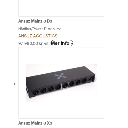
väljas
på
produktsidan
Ansuz Mainz 8 D3
Nätfilter/Power Distributor
ANSUZ ACOUSTICS
Den
Mer info »
97 990,00
kr
/st.
här
produkten
har
flera
varianter.
De
olika
alternativen
kan
väljas
på
produktsidan
Ansuz Mainz 8 X3