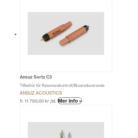
produkten
har
flera
varianter.
De
olika
alternativen
kan
väljas
på
produktsidan
Ansuz Sortz C3
Tillbehör för Resonanskontroll/Brusreducerande
ANSUZ ACOUSTICS
Den
Mer info »
fr.
11 790,00
kr
/st.
här
produkten
har
flera
varianter.