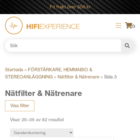
Fri frakt över 500 kr
0
Sök
efter:
Startsida
»
FÖRSTÄRKARE, HEMMABIO &
STEREOANLÄGGNING
»
Nätfilter & Nätrenare
»
Sida 3
Nätfilter & Nätrenare
Visa filter
Visar 25–36 av 82 resultat