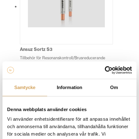
De
olika
alternativen
kan
väljas
på
produktsidan
Ansuz Sortz S3
Tillbehör för Resonanskontroll/Brusreducerande
ANSUZ ACOUSTICS
Den
Mer info »
fr.
7 990,00
kr
/st.
här
produkten
Samtycke
Information
Om
har
flera
varianter.
Denna webbplats använder cookies
De
Vi använder enhetsidentifierare för att anpassa innehållet
olika
och annonserna till användarna, tillhandahålla funktioner
alternativen
för sociala medier och analysera vår trafik. Vi
kan