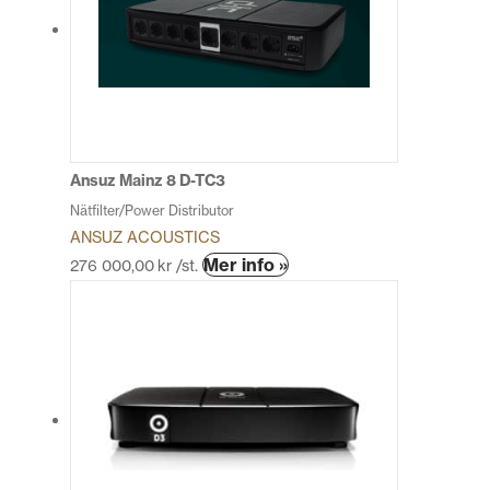
De
olika
alternativen
kan
väljas
på
produktsidan
Ansuz Mainz 8 D-TC3
Nätfilter/Power Distributor
ANSUZ ACOUSTICS
Den
Mer info »
276 000,00
kr
/st.
här
produkten
har
flera
varianter.
De
olika
alternativen
kan