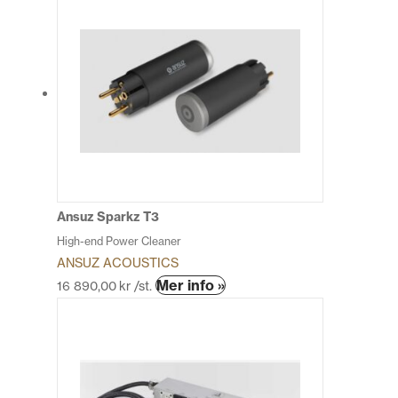
produkten
har
flera
varianter.
De
olika
alternativen
kan
väljas
på
produktsidan
Ansuz Sparkz T3
High-end Power Cleaner
ANSUZ ACOUSTICS
Den
Mer info »
16 890,00
kr
/st.
här
produkten
har
flera
varianter.