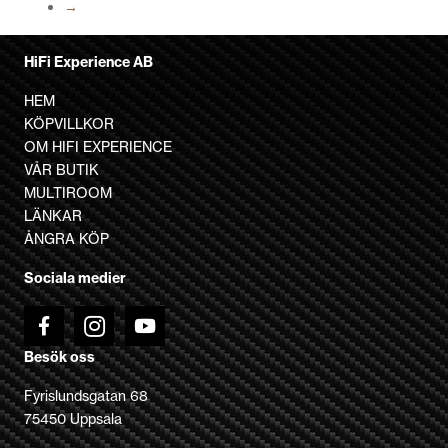
→
väljas
på
produktsidan
HiFi Experience AB
HEM
KÖPVILLKOR
OM HIFI EXPERIENCE
VÅR BUTIK
MULTIROOM
LÄNKAR
ÅNGRA KÖP
Sociala medier
Besök oss
Fyrislundsgatan 68
75450 Uppsala