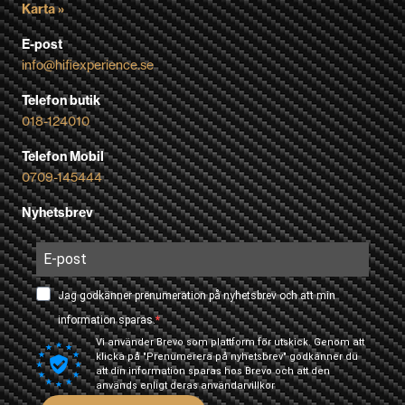
Karta »
E-post
info@hifiexperience.se
Telefon butik
018-124010
Telefon Mobil
0709-145444
Nyhetsbrev
Jag godkänner prenumeration på nyhetsbrev och att min
information sparas.
Vi använder Brevo som plattform för utskick. Genom att
klicka på "Prenumerera på nyhetsbrev" godkänner du
att din information sparas hos Brevo och att den
används enligt deras
användarvillkor