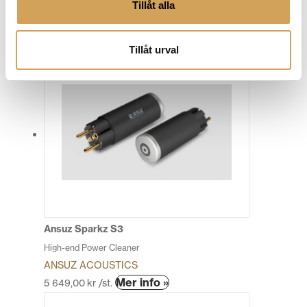
High-end Power Cleaner
Tillåt alla
ANSUZ ACOUSTICS
Den
Mer info »
11 290,00
kr
/st.
Tillåt urval
här
produkten
har
flera
varianter.
De
olika
alternativen
kan
väljas
på
produktsidan
Ansuz Sparkz S3
High-end Power Cleaner
ANSUZ ACOUSTICS
Den
Mer info »
5 649,00
kr
/st.
här