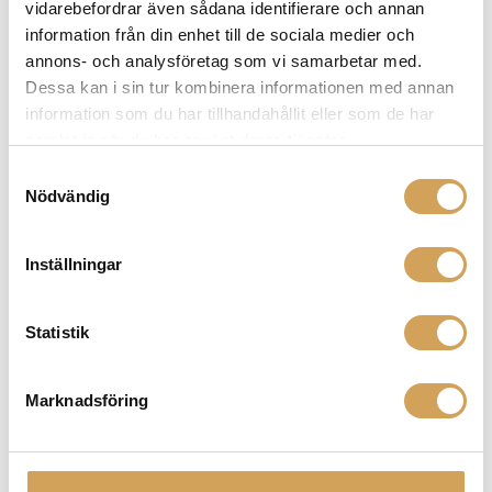
vidarebefordrar även sådana identifierare och annan
väljas
information från din enhet till de sociala medier och
på
annons- och analysföretag som vi samarbetar med.
produktsidan
Ansuz Sortz T3
Dessa kan i sin tur kombinera informationen med annan
Tillbehör för Resonanskontroll/Brusreducerande
information som du har tillhandahållit eller som de har
ANSUZ ACOUSTICS
samlat in när du har använt deras tjänster.
Den
Mer info »
fr.
15 790,00
kr
/st.
Samtyckesval
här
Nödvändig
produkten
har
flera
Inställningar
varianter.
De
Statistik
olika
alternativen
kan
Marknadsföring
väljas
på
produktsidan
Ansuz Sparkz C3