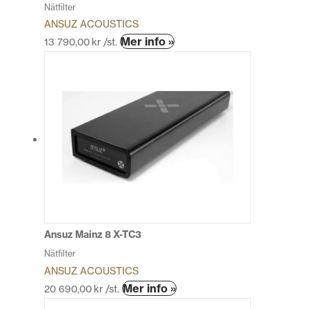
Nätfilter
ANSUZ ACOUSTICS
Den
Mer info »
13 790,00
kr
/st.
här
produkten
har
flera
varianter.
De
olika
alternativen
kan
väljas
på
produktsidan
Ansuz Mainz 8 X-TC3
Nätfilter
ANSUZ ACOUSTICS
Den
Mer info »
20 690,00
kr
/st.
här